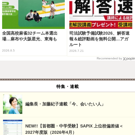
全国高校麻雀32チーム本選出
司法試験予備試験2026、解答速
場…麻布や大阪星光、東海も
報＆総評動画を無料公開…アガ
ルート
2026.8.5
2026.7.21
Recommended by
特集・連載
編集長・加藤紀子連載「今、会いたい人」
NEW!!【首都圏・中学受験】SAPIX 上位校偏差値＜
2027年度版（2026年4月）