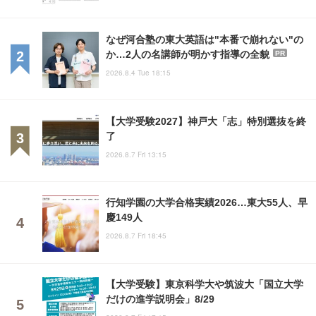
なぜ河合塾の東大英語は"本番で崩れない"の
か…2人の名講師が明かす指導の全貌
PR
2026.8.4 Tue 18:15
【大学受験2027】神戸大「志」特別選抜を終
了
2026.8.7 Fri 13:15
行知学園の大学合格実績2026…東大55人、早
慶149人
2026.8.7 Fri 18:45
【大学受験】東京科学大や筑波大「国立大学
だけの進学説明会」8/29