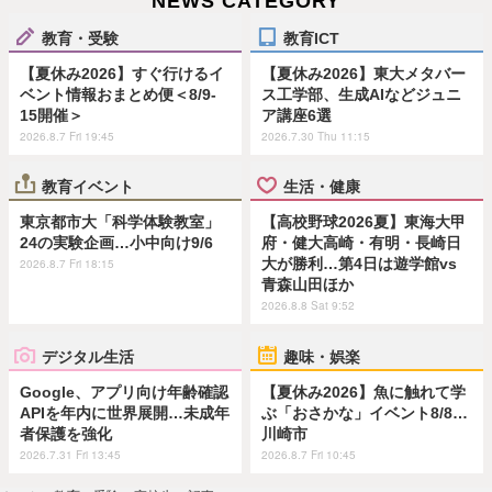
NEWS CATEGORY
教育・受験
教育ICT
【夏休み2026】すぐ行けるイ
【夏休み2026】東大メタバー
ベント情報おまとめ便＜8/9-
ス工学部、生成AIなどジュニ
15開催＞
ア講座6選
2026.8.7 Fri 19:45
2026.7.30 Thu 11:15
教育イベント
生活・健康
東京都市大「科学体験教室」
【高校野球2026夏】東海大甲
24の実験企画…小中向け9/6
府・健大高崎・有明・長崎日
大が勝利…第4日は遊学館vs
2026.8.7 Fri 18:15
青森山田ほか
2026.8.8 Sat 9:52
デジタル生活
趣味・娯楽
Google、アプリ向け年齢確認
【夏休み2026】魚に触れて学
APIを年内に世界展開…未成年
ぶ「おさかな」イベント8/8…
者保護を強化
川崎市
2026.7.31 Fri 13:45
2026.8.7 Fri 10:45