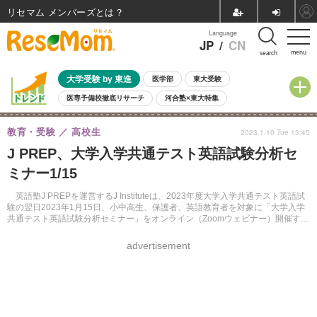
リセマム メンバーズ
Language
JP
/
CN
menu
search
大学受験 by 東進
医学部
東大受験
医専予備校徹底リサーチ
河合塾×東大特集
親子で考える大学選び
高校受験
中学受験
小学校受験
教育・受験
高校生
2023.1.10 Tue 13:45
共通テスト
夏休み
8月開催学校説明会・相談会
J PREP、大学入学共通テスト英語試験分析セ
8月開催イベント・WS
全国公立高校 過去問
人気記事
ミナー1/15
自由研究教材（小学生向け）
自由研究教材（中学生向け）
ランキング
英語塾J PREPを運営するJ Instituteは、2023年度大学入学共通テスト英語試
験の翌日2023年1月15日、小中高生、保護者、英語教育者を対象に「大学入学
共通テスト英語試験分析セミナー」をオンライン（Zoomウェビナー）開催す
る。参加費無料。
advertisement