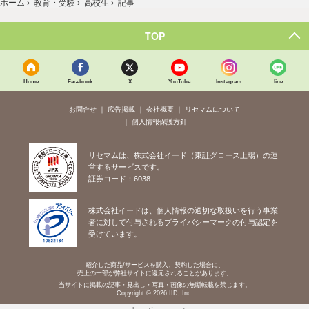
ホーム
›
教育・受験
›
高校生
›
記事
TOP
Home
Facebook
X
YouTube
Instagram
line
お問合せ
広告掲載
会社概要
リセマムについて
個人情報保護方針
リセマムは、株式会社イード（東証グロース上場）の運
営するサービスです。
証券コード：6038
株式会社イードは、個人情報の適切な取扱いを行う事業
者に対して付与されるプライバシーマークの付与認定を
受けています。
紹介した商品/サービスを購入、契約した場合に、
売上の一部が弊社サイトに還元されることがあります。
当サイトに掲載の記事・見出し・写真・画像の無断転載を禁じます。
Copyright © 2026 IID, Inc.