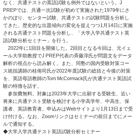
なく、共通テストの英語試験も例外ではないという。J
PREPでは、共通一次試験が初めて実施された1979年にさ
かのぼり、センター試験、共通テストの試験問題を分析し
てきた。歴史的な出題傾向の変化を捉えつつ1月14日に実施
される共通テスト問題を分析し、「大学入学共通テスト英
語試験分析セミナー」を行う。
2022年に1回目を開催した。2回目となる今回は、元イェ
ール大学助教授でJ PREP代表の斉藤淳氏が問題文をデータ
解析の視点から読み解く。また、同塾の国内受験対策コー
ス統括講師の桂侑司氏が2022年度試験の総括と今後の対策
を、英語母語教師のTom McCormack氏が共通テスト英語試
験の特徴を話す。
参加費無料。対象は2023年大学に出願する受験生、近い
将来に共通テスト受験を検討する小学高学年、中高生、保
護者、英語教育者。申込みはWebサイトより1月13日まで受
け付ける。なお、Zoomリンクはセミナーの前日までにメー
ルで通知する。
◆大学入学共通テスト英語試験分析セミナー