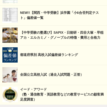
NEW!!【関西・中学受験】浜学園「小6合否判定テス
ト」偏差値一覧
【中学受験の塾選び】SAPIX・日能研・四谷大塚・早稲
アカ・エルカミノ・グノーブルの特徴・費用と合格力
都道府県別 高校入試偏差値ランキング
全国公立高校入試（過去入試問題・正答）
イード・アワード
（塾・通信教育・英語教育などの教育サービスの顧客満
足度調査）