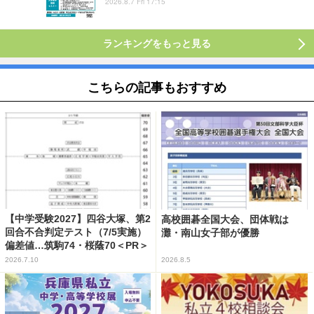
2026.8.7 Fri 17:15
ランキングをもっと見る
こちらの記事もおすすめ
【中学受験2027】四谷大塚、第2
高校囲碁全国大会、団体戦は
回合不合判定テスト（7/5実施）
灘・南山女子部が優勝
偏差値…筑駒74・桜蔭70＜PR＞
2026.7.10
2026.8.5