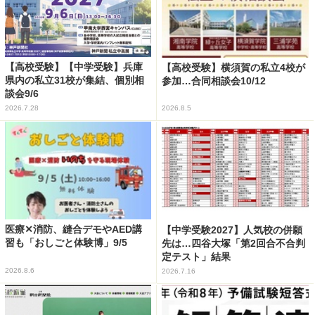
【高校受験】【中学受験】兵庫
【高校受験】横須賀の私立4校が
県内の私立31校が集結、個別相
参加…合同相談会10/12
談会9/6
2026.7.28
2026.8.5
医療✕消防、縫合デモやAED講
【中学受験2027】人気校の併願
習も「おしごと体験博」9/5
先は…四谷大塚「第2回合不合判
定テスト」結果
2026.8.6
2026.7.16