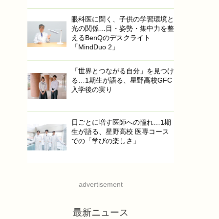
眼科医に聞く、子供の学習環境と
光の関係…目・姿勢・集中力を整
えるBenQのデスクライト
「MindDuo 2」
「世界とつながる自分」を見つけ
る…1期生が語る、星野高校GFC
入学後の実り
日ごとに増す医師への憧れ…1期
生が語る、星野高校 医専コース
での「学びの楽しさ」
advertisement
最新ニュース