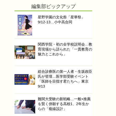
編集部ピックアップ
星野学園の文化祭「星華祭」
9/12-13…小中高合同
関西学院・初の全学校説明会…教
育現場から語られた「一貫教育の
魅力とこれから」
総合診療医の第一人者・生坂政臣
氏が登壇…医学部受験イベント
「医師を目指す君たちへ」東京
9/13
難関大受験の新戦略…一般×推薦
を賢く併願する高校1、2年生か
らの「複線設計」