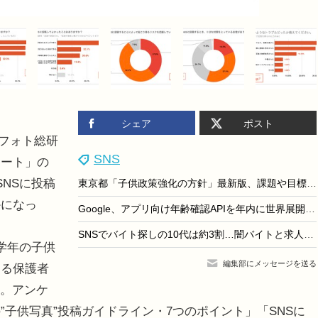
シェア
ポスト
族フォト総研
SNS
ト​​」の
NSに投稿
東京都「子供政策強化の方針」最新版、課題や目標値など
かになっ
Google、アプリ向け年齢確認APIを年内に世界展開…未成年者保護を強化
SNSでバイト探しの10代は約3割…闇バイトと求人の見分け困難47％
学年の子供
編集部にメッセージを送る
ある保護者
6日。アンケ
”子供写真”投稿ガイドライン・7つのポイント」「SNSに