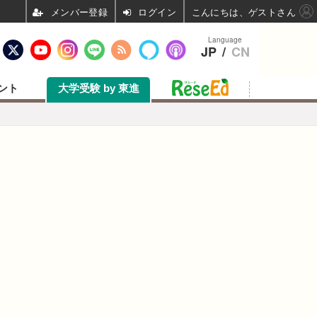
ログイン
こんにちは、ゲストさん
Language
JP
/
CN
ント
大学受験 by 東進