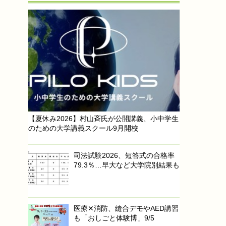
【夏休み2026】村山斉氏が公開講義、小中学生
のための大学講義スクール9月開校
司法試験2026、短答式の合格率
79.3％…早大など大学院別結果も
医療✕消防、縫合デモやAED講習
も「おしごと体験博」9/5