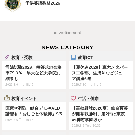
子供英語教材2026
advertisement
NEWS CATEGORY
教育・受験
教育ICT
司法試験2026、短答式の合格
【夏休み2026】東大メタバー
率79.3％…早大など大学院別
ス工学部、生成AIなどジュニ
結果も
ア講座6選
2026.8.6 Thu 18:45
2026.7.30 Thu 11:15
教育イベント
生活・健康
医療✕消防、縫合デモやAED
【高校野球2026夏】仙台育英
講習も「おしごと体験博」9/5
が開幕戦勝利、第2日は東筑
vs神村学園ほか
2026.8.6 Thu 18:15
2026.8.5 Wed 20:32