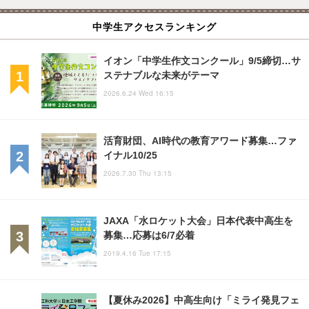
中学生アクセスランキング
イオン「中学生作文コンクール」9/5締切…サ
ステナブルな未来がテーマ
2026.6.24 Wed 16:15
活育財団、AI時代の教育アワード募集…ファ
イナル10/25
2026.7.30 Thu 13:15
JAXA「水ロケット大会」日本代表中高生を
募集…応募は6/7必着
2019.4.16 Tue 17:15
【夏休み2026】中高生向け「ミライ発見フェ