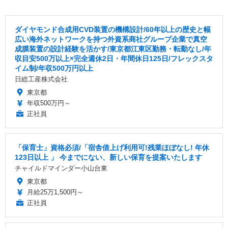
ダイヤモンド合成用CVD装置の機構設計/60年以上の歴史と幅
広い海外ネットワークを持つ外資系商社グループ企業で真空
成膜装置の設計経験を活かす/東京都江東区勤務・転勤なし/年
収目安500万以上×完全週休2日・年間休日125日/フレックスタ
イム制/年収500万円以上
日総工産株式会社
東京都
年収500万円～
正社員
「保育士」資格必須/「宿舎借上げ利用可!残業ほぼなし! 年休
123日以上 」 今までにない、新しい保育を提案いたします
チャイルドマインダー小山台東
東京都
月給25万1,500円～
正社員