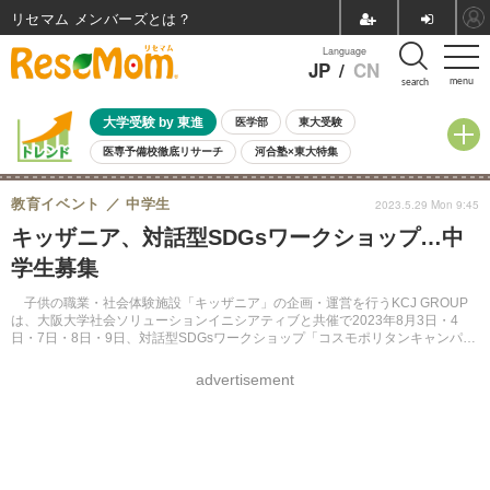
リセマム メンバーズ
Language
JP
/
CN
menu
search
大学受験 by 東進
医学部
東大受験
医専予備校徹底リサーチ
河合塾×東大特集
親子で考える大学選び
高校受験
中学受験
小学校受験
教育イベント
中学生
2023.5.29 Mon 9:45
共通テスト
夏休み
8月開催学校説明会・相談会
キッザニア、対話型SDGsワークショップ…中
8月開催イベント・WS
全国公立高校 過去問
人気記事
学生募集
自由研究教材（小学生向け）
自由研究教材（中学生向け）
ランキング
子供の職業・社会体験施設「キッザニア」の企画・運営を行うKCJ GROUP
は、大阪大学社会ソリューションイニシアティブと共催で2023年8月3日・4
日・7日・8日・9日、対話型SDGsワークショップ「コスモポリタンキャンパス
2023 with EXPO」を開催する。募集は6月25日まで。
advertisement