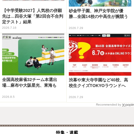
【中学受験2027】人気校の併願
砂金甲子園、神戸女学院が優
先は…四谷大塚「第2回合不合判
勝…全国14校の中高生が腕競う
定テスト」結果
2026.7.16
2026.7.29
全国高校麻雀32チーム本選出
渋幕や東大寺学園など40校、高
場…麻布や大阪星光、東海も
校生クイズTOKYOラウンドへ
2026.8.5
2026.7.29
Recommended by
特集・連載