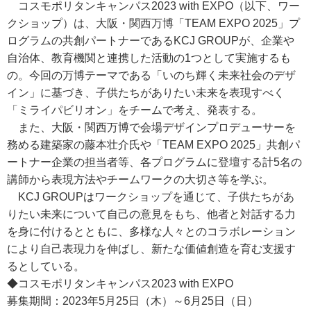
コスモポリタンキャンパス2023 with EXPO（以下、ワー
クショップ）は、大阪・関西万博「TEAM EXPO 2025」プ
ログラムの共創パートナーであるKCJ GROUPが、企業や
自治体、教育機関と連携した活動の1つとして実施するも
の。今回の万博テーマである「いのち輝く未来社会のデザ
イン」に基づき、子供たちがありたい未来を表現すべく
「ミライパビリオン」をチームで考え、発表する。
また、大阪・関西万博で会場デザインプロデューサーを
務める建築家の藤本壮介氏や「TEAM EXPO 2025」共創パ
ートナー企業の担当者等、各プログラムに登壇する計5名の
講師から表現方法やチームワークの大切さ等を学ぶ。
KCJ GROUPはワークショップを通じて、子供たちがあ
りたい未来について自己の意見をもち、他者と対話する力
を身に付けるとともに、多様な人々とのコラボレーション
により自己表現力を伸ばし、新たな価値創造を育む支援す
るとしている。
◆コスモポリタンキャンパス2023 with EXPO
募集期間：2023年5月25日（木）～6月25日（日）