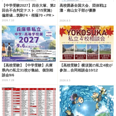
【中学受験2027】四谷大塚、第2
高校囲碁全国大会、団体戦は
回合不合判定テスト（7/5実施）
灘・南山女子部が優勝
偏差値…筑駒74・桜蔭70＜PR＞
2026.7.10
2026.8.5
【高校受験】【中学受験】兵庫
【高校受験】横須賀の私立4校が
県内の私立31校が集結、個別相
参加…合同相談会10/12
談会9/6
2026.7.28
2026.8.5