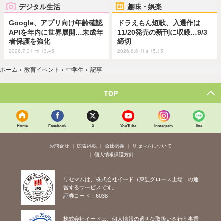
デジタル生活
趣味・娯楽
Google、アプリ向け年齢確認
ドラえもん短歌、入選作は
APIを年内に世界展開…未成年
11/20発売の新刊に収録…9/3
者保護を強化
締切
2026.7.31 Fri 13:45
2026.8.6 Thu 15:15
ホーム
›
教育イベント
›
中学生
›
記事
TOP
Home
Facebook
X
YouTube
Instagram
line
お問合せ
広告掲載
会社概要
リセマムについて
個人情報保護方針
リセマムは、株式会社イード（東証グロース上場）の運
営するサービスです。
証券コード：6038
株式会社イードは、個人情報の適切な取扱いを行う事業