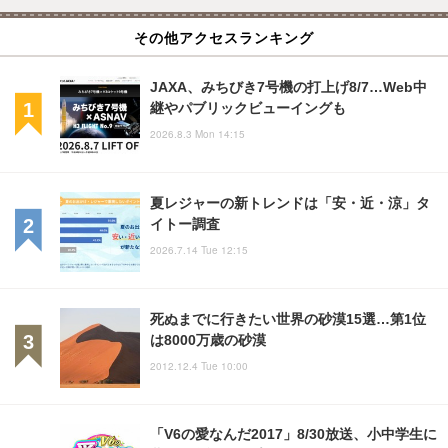
その他アクセスランキング
JAXA、みちびき7号機の打上げ8/7…Web中
継やパブリックビューイングも
2026.8.3 Mon 14:15
夏レジャーの新トレンドは「安・近・涼」タ
イトー調査
2026.7.14 Tue 12:15
死ぬまでに行きたい世界の砂漠15選…第1位
は8000万歳の砂漠
2012.12.4 Tue 10:00
「V6の愛なんだ2017」8/30放送、小中学生に