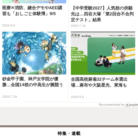
医療✕消防、縫合デモやAED講
【中学受験2027】人気校の併願
習も「おしごと体験博」9/5
先は…四谷大塚「第2回合不合判
定テスト」結果
2026.8.6
2026.7.16
砂金甲子園、神戸女学院が優
全国高校麻雀32チーム本選出
勝…全国14校の中高生が腕競う
場…麻布や大阪星光、東海も
2026.7.29
2026.8.5
Recommended by
特集・連載