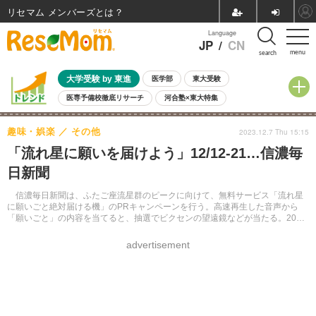
リセマム メンバーズ
Language
JP
/
CN
menu
search
大学受験 by 東進
医学部
東大受験
医専予備校徹底リサーチ
河合塾×東大特集
親子で考える大学選び
高校受験
中学受験
小学校受験
趣味・娯楽
その他
2023.12.7 Thu 15:15
共通テスト
夏休み
8月開催学校説明会・相談会
「流れ星に願いを届けよう」12/12-21…信濃毎
8月開催イベント・WS
全国公立高校 過去問
人気記事
日新聞
自由研究教材（小学生向け）
自由研究教材（中学生向け）
ランキング
信濃毎日新聞は、ふたご座流星群のピークに向けて、無料サービス「流れ星
に願いごと絶対届ける機」のPRキャンペーンを行う。高速再生した音声から
「願いごと」の内容を当てると、抽選でビクセンの望遠鏡などが当たる。2023
年12月12日から21日まで。
advertisement