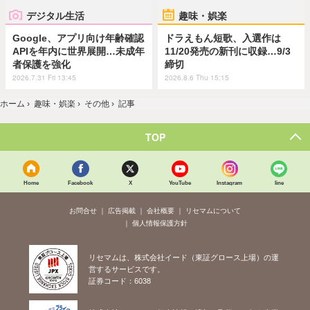
デジタル生活
趣味・娯楽
Google、アプリ向け年齢確認
ドラえもん短歌、入選作は
APIを年内に世界展開…未成年
11/20発売の新刊に収録…9/3
者保護を強化
締切
2026.7.31 Fri 13:45
2026.8.6 Thu 15:15
ホーム
›
趣味・娯楽
›
その他
›
記事
TOP
Home
Facebook
X
YouTube
Instagram
line
お問合せ
広告掲載
会社概要
リセマムについて
個人情報保護方針
リセマムは、株式会社イード（東証グロース上場）の運
営するサービスです。
証券コード：6038