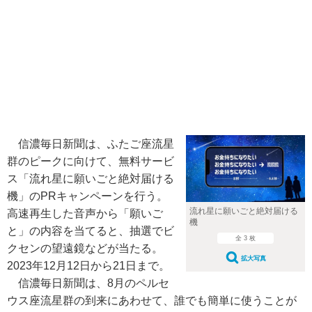
信濃毎日新聞は、ふたご座流星
群のピークに向けて、無料サービ
ス「流れ星に願いごと絶対届ける
機」のPRキャンペーンを行う。
流れ星に願いごと絶対届ける
高速再生した音声から「願いご
機
と」の内容を当てると、抽選でビ
全 3 枚
クセンの望遠鏡などが当たる。
拡大写真
2023年12月12日から21日まで。
信濃毎日新聞は、8月のペルセ
ウス座流星群の到来にあわせて、誰でも簡単に使うことが