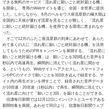
できる無料のサービス「流れ星に願いごと絶対届ける機」
を開発し、専用のWebサイトを通じ、全国・全世界に提供
した。しかしながら、8月のペルセウス座流星群の極大期は
全国的に天候が優れず流星を見ることが難しく、「流れ星
に願いごと絶対届ける機」を使用できる環境に恵まれなか
った。
そこで12月のふたご座流星群の到来にあわせて、あらた
めて多くの人に「流れ星に願いごと絶対届ける機」を活用
してもらうためのPRキャンペーンを展開する。「流れ星に
願いごと絶対届ける機」は、願いごとを3回唱えた音声を1
秒以内で高速再生。瞬間的に消えていく流れ星に聞かせ
る、というもの。Webサイトへアクセスし、スマートフォ
ンやPCのマイクで願いごとを3回吹き込んで録音する。サ
イト内の再生ボタンを押すことで、録音された音声データ
が10倍速・20倍速（1秒以内）で再生。瞬間的に消えてい
く流れ星に向けて「願いごと3回」を届けることができる。
信濃毎日新聞では12月12日にインパクトとユーモアある
新聞特集を展開。あわせて同日より、信濃毎日新聞ウェブ