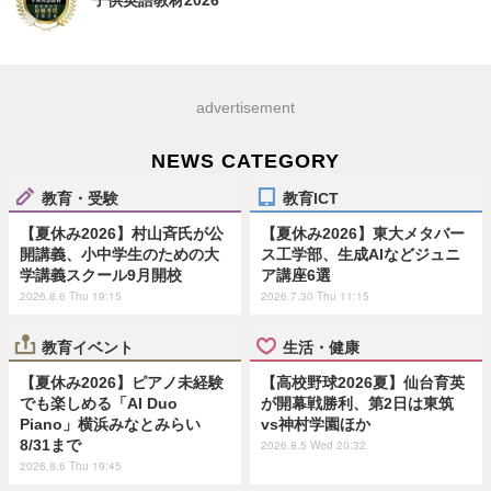
子供英語教材2026
advertisement
NEWS CATEGORY
教育・受験
教育ICT
【夏休み2026】村山斉氏が公
【夏休み2026】東大メタバー
開講義、小中学生のための大
ス工学部、生成AIなどジュニ
学講義スクール9月開校
ア講座6選
2026.8.6 Thu 19:15
2026.7.30 Thu 11:15
教育イベント
生活・健康
【夏休み2026】ピアノ未経験
【高校野球2026夏】仙台育英
でも楽しめる「AI Duo
が開幕戦勝利、第2日は東筑
Piano」横浜みなとみらい
vs神村学園ほか
8/31まで
2026.8.5 Wed 20:32
2026.8.6 Thu 19:45