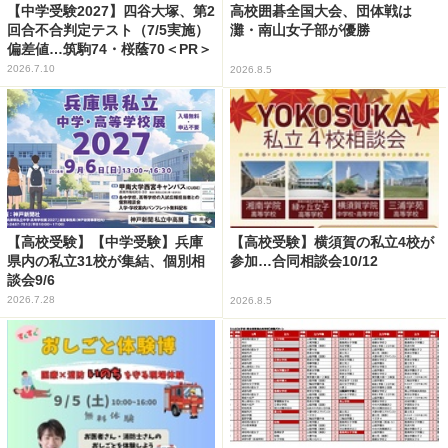
【中学受験2027】四谷大塚、第2
高校囲碁全国大会、団体戦は
回合不合判定テスト（7/5実施）
灘・南山女子部が優勝
偏差値…筑駒74・桜蔭70＜PR＞
2026.7.10
2026.8.5
【高校受験】【中学受験】兵庫
【高校受験】横須賀の私立4校が
県内の私立31校が集結、個別相
参加…合同相談会10/12
談会9/6
2026.7.28
2026.8.5