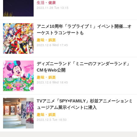
生活・健康
2023.11.28 Tue 13:15
アニメ10周年「ラブライブ！」イベント開催…オ
ーケストラコンサートも
趣味・娯楽
2023.12.6 Wed 17:45
ディズニーランド「ミニーのファンダーランド」
CMをWeb公開
趣味・娯楽
2023.12.6 Wed 18:45
TVアニメ「SPY×FAMILY」杉並アニメーションミ
ュージアム展示イベントに潜入
趣味・娯楽
2023.12.5 Tue 18:50