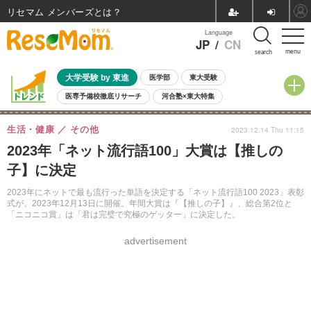
リセマム メンバーズ
Language
JP
/
CN
menu
search
大学受験 by 東進
医学部
東大受験
医専予備校徹底リサーチ
河合塾×東大特集
親子で考える大学選び
高校受験
中学受験
小学校受験
生活・健康
その他
2023.12.14 Thu 11:15
共通テスト
夏休み
8月開催学校説明会・相談会
2023年「ネット流行語100」大賞は【推しの
8月開催イベント・WS
全国公立高校 過去問
人気記事
子】に決定
自由研究教材（小学生向け）
自由研究教材（中学生向け）
ランキング
2023年にネットで最も流行った単語を決定する「ネット流行語100 2023」表彰
式が、2023年12月13日に開催。年間大賞は『【推しの子】』、総合第2位と
「ニコニコ賞」は「君は完璧で究極のゲッター」に決定した。
advertisement