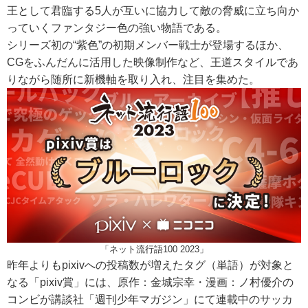
王として君臨する5人が互いに協力して敵の脅威に立ち向か
っていくファンタジー色の強い物語である。
シリーズ初の“紫色”の初期メンバー戦士が登場するほか、
CGをふんだんに活用した映像制作など、王道スタイルであ
りながら随所に新機軸を取り入れ、注目を集めた。
「ネット流行語100 2023」
昨年よりもpixivへの投稿数が増えたタグ（単語）が対象と
なる「pixiv賞」には、原作：金城宗幸・漫画：ノ村優介の
コンビが講談社「週刊少年マガジン」にて連載中のサッカ