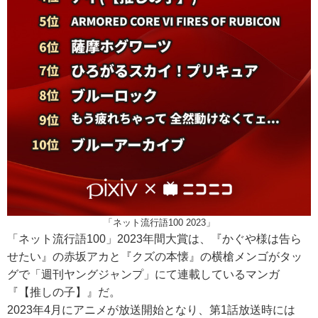
「ネット流行語100 2023」
「ネット流行語100」2023年間大賞は、『かぐや様は告ら
せたい』の赤坂アカと『クズの本懐』の横槍メンゴがタッ
グで「週刊ヤングジャンプ」にて連載しているマンガ
『【推しの子】』だ。
2023年4月にアニメが放送開始となり、第1話放送時には