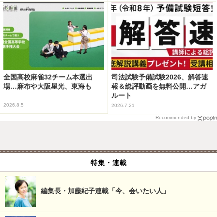
全国高校麻雀32チーム本選出
司法試験予備試験2026、解答速
場…麻布や大阪星光、東海も
報＆総評動画を無料公開…アガ
ルート
2026.8.5
2026.7.21
Recommended by
特集・連載
編集長・加藤紀子連載「今、会いたい人」