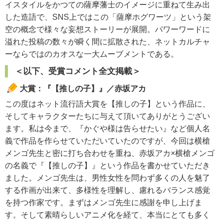
イスタイルをかつての薩摩藩士のイメージに重ねて生み出
した造語で、SNS上ではこの「薩摩ホグワーツ」という架
空の概念で様々な妄想ストーリーが展開。パワーワードに
溢れた投稿の数々が瞬く間に拡散された、ネットカルチャ
ーならではのカオスな一大ムーブメントである。
＜以下、受賞コメント全文掲載＞
大賞：『【推しの子】』／赤坂アカ
この度はネット流行語大賞を【推しの子】という作品に、
そしてキャラクターたちに与えて頂いてありがとうござい
ます。私は今まで、『かぐや様は告らせたい』など個人名
義で作品を作らせていただいていたのですが、今回は横槍
メンゴ先生と密に打ち合わせを重ね、赤坂アカ×横槍メンゴ
の名義で『【推しの子】』という作品を書かせていただき
ました。メンゴ先生は、男性女性を問わず多くの人を魅了
する作画が出来て、多様性を理解し、慮れるバランス感覚
を持つ作家です。まずはメンゴ先生に感謝を申し上げま
す。そして素晴らしいアニメ化を経て、本当にとても多く