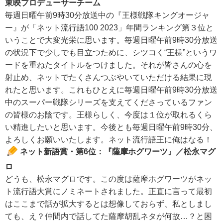
東映プロデューサーチーム
毎週日曜午前9時30分放送中の『王様戦隊キングオージャ
ー』が「ネット流行語100 2023」年間ランキング第３位と
いうことで大変光栄に思います。毎週日曜午前9時30分放送
の状況下で少しでも目立つために、シツコく“王様”というワ
ードを重ねたタイトルをつけました。それが皆さんの心を
射止め、ネットでたくさんつぶやいていただける結果に現
れたと思います。これもひとえに毎週日曜午前9時30分放送
中のスーパー戦隊シリーズを支えてくださっているファン
の皆様のお陰です。王様らしく、今度は１位が取れるくら
い精進したいと思います。今後とも毎週日曜午前9時30分、
よろしくお願いいたします。ネット流行語王に俺はなる！
ネット新語賞・第6位：『薩摩ホグワーツ』／松永マグ
ロ
どうも、松永マグロです。この度は薩摩ホグワーツがネッ
ト流行語大賞にノミネートされました。正直に言って最初
はここまで話が拡大するとは想像しておらず、私としまし
ても、え？仲間内で話してた薩摩胡乱ネタが何故…？と困