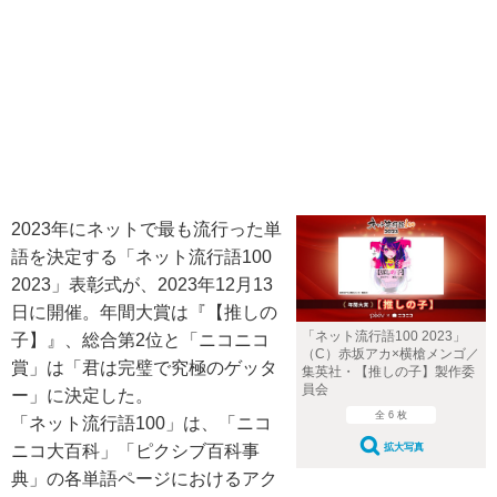
2023年にネットで最も流行った単
語を決定する「ネット流行語100
2023」表彰式が、2023年12月13
日に開催。年間大賞は『【推しの
「ネット流行語100 2023」
子】』、総合第2位と「ニコニコ
（C）赤坂アカ×横槍メンゴ／
賞」は「君は完璧で究極のゲッタ
集英社・【推しの子】製作委
員会
ー」に決定した。
全 6 枚
「ネット流行語100」は、「ニコ
ニコ大百科」「ピクシブ百科事
拡大写真
典」の各単語ページにおけるアク