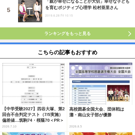
「親が幸せになることが大切」幸せな子ども
を育むポジティブ心理学 松村亜里さん
2019.6.28 Fri 10:15
ランキングをもっと見る
こちらの記事もおすすめ
【中学受験2027】四谷大塚、第2
高校囲碁全国大会、団体戦は
回合不合判定テスト（7/5実施）
灘・南山女子部が優勝
偏差値…筑駒74・桜蔭70＜PR＞
2026.7.10
2026.8.5