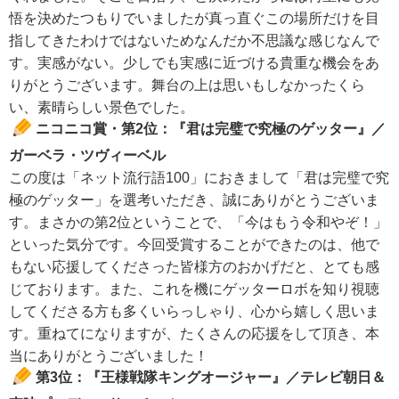
悟を決めたつもりでいましたが真っ直ぐこの場所だけを目
指してきたわけではないためなんだか不思議な感じなんで
す。実感がない。少しでも実感に近づける貴重な機会をあ
りがとうございます。舞台の上は思いもしなかったくら
い、素晴らしい景色でした。
ニコニコ賞・第2位：『君は完璧で究極のゲッター』／
ガーベラ・ツヴィーベル
この度は「ネット流行語100」におきまして「君は完璧で究
極のゲッター」を選考いただき、誠にありがとうございま
す。まさかの第2位ということで、「今はもう令和やぞ！」
といった気分です。今回受賞することができたのは、他で
もない応援してくださった皆様方のおかげだと、とても感
じております。また、これを機にゲッターロボを知り視聴
してくださる方も多くいらっしゃり、心から嬉しく思いま
す。重ねてになりますが、たくさんの応援をして頂き、本
当にありがとうございました！
第3位：『王様戦隊キングオージャー』／テレビ朝日＆