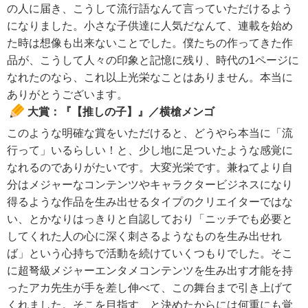
の人に届き、こうして流行語なんて言っていただけるよう
になりました。小さな子供達に人気だなんて、連載を始め
た時は想像も出来ないことでした。僕たちの作ってきた作
品が、こうして人々の印象と記憶に残り、時代の1ページに
なれたのなら、これ以上光栄なことはありません。本当に
ありがとうございます。
大賞：『【推しの子】』／横槍メンゴ
このような明確な賞をいただけると、どうやら本当に「流
行って」いるらしい！と、少し地に足ついたような感覚に
なれるのでありがたいです。大変光栄です。兼ねてより自
分はメジャーなコンテンツやキャラクタービジネスになり
得るような作品を生み出せるタイプのクリエイターではな
い、とかなりはっきりと自認しており「ニッチでも必要と
してくれた人の心に深く刺さるようなものを生み出せれ
ば」という心持ちで活動を続けていくつもりでした。そこ
に超弩級メジャーエンタメコンテンツを生み出す才能を持
ったアカ先生が手を差し伸べて、この舞台まで引き上げて
くれました。そこを目指す、と決めたからには何重にも覚