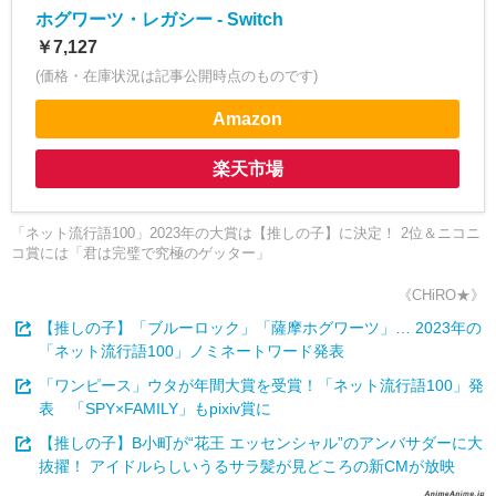
ホグワーツ・レガシー - Switch
￥7,127
(価格・在庫状況は記事公開時点のものです)
Amazon
楽天市場
「ネット流行語100」2023年の大賞は【推しの子】に決定！ 2位＆ニコニ
コ賞には「君は完璧で究極のゲッター」
《CHiRO★》
【推しの子】「ブルーロック」「薩摩ホグワーツ」… 2023年の
「ネット流行語100」ノミネートワード発表
「ワンピース」ウタが年間大賞を受賞！「ネット流行語100」発
表 「SPY×FAMILY」もpixiv賞に
【推しの子】B小町が“花王 エッセンシャル”のアンバサダーに大
抜擢！ アイドルらしいうるサラ髪が見どころの新CMが放映