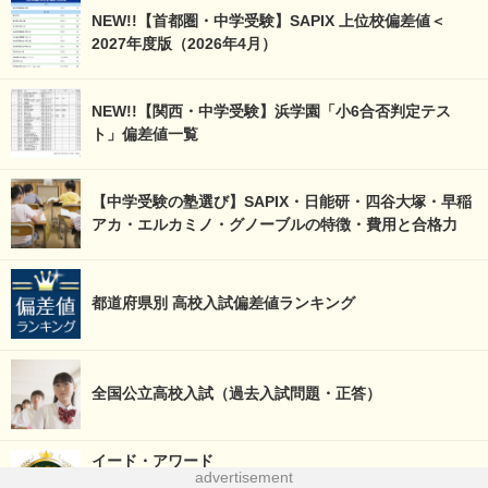
NEW!!【首都圏・中学受験】SAPIX 上位校偏差値＜
2027年度版（2026年4月）
NEW!!【関西・中学受験】浜学園「小6合否判定テス
ト」偏差値一覧
【中学受験の塾選び】SAPIX・日能研・四谷大塚・早稲
アカ・エルカミノ・グノーブルの特徴・費用と合格力
都道府県別 高校入試偏差値ランキング
全国公立高校入試（過去入試問題・正答）
イード・アワード
advertisement
（塾・通信教育・英語教育などの教育サービスの顧客満