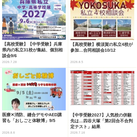
【高校受験】【中学受験】兵庫
【高校受験】横須賀の私立4校が
県内の私立31校が集結、個別相
参加…合同相談会10/12
談会9/6
2026.7.28
2026.8.5
医療✕消防、縫合デモやAED講
【中学受験2027】人気校の併願
習も「おしごと体験博」9/5
先は…四谷大塚「第2回合不合判
定テスト」結果
2026.8.6
2026.7.16