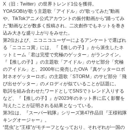
X（旧：Twitter）の世界トレンド1位を獲得。
YOASOBIが歌う主題歌「アイドル」の“歌ってみた”動画
や、TikTokアニメ公式アカウントの振付動画から“踊ってみ
た”動画などが数多く投稿され、二次創作でもネットを巻き
込み大きな盛り上がりをみせた。
第2位および、ニコニコユーザーによるアンケートで選ばれ
る「ニコニコ賞」には、『【推しの子】』から派生したネ
ットミーム「君は完璧で究極のゲッター」がランクイン。
『【推しの子】』の主題歌「アイドル」のサビ部分「究極
のアイドル」と、2000年に発売したOVA『真ゲッターロボ
対ネオゲッターロボ』の主題歌「STORM」のサビ部分「飛
び出せゲッター」のメロディが似ていることが話題に。
歌詞を組み合わせたワードとしてSNSでトレンド入りする
など、『【推しの子】』が2023年のネット界に広く影響を
与えたことが証明される結果となっている。
第3位は、『スーパー戦隊』シリーズ第47作品目『王様戦隊
キングオージャー』。
“昆虫”と“王様”がモチーフとなっており、それぞれが一国の