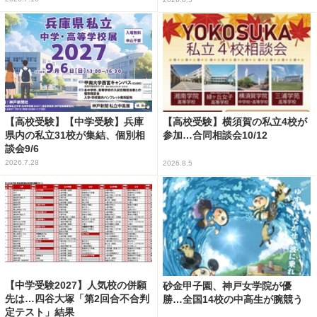
【高校受験】【中学受験】兵庫
【高校受験】横須賀の私立4校が
県内の私立31校が集結、個別相
参加…合同相談会10/12
談会9/6
2026.7.28
2026.8.5
【中学受験2027】人気校の併願
砂金甲子園、神戸女学院が優
先は…四谷大塚「第2回合不合判
勝…全国14校の中高生が腕競う
定テスト」結果