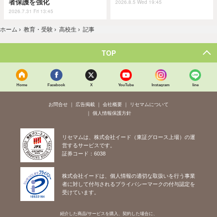
者保護を強化
2026.8.5 Wed 19:45
2026.7.31 Fri 13:45
ホーム
›
教育・受験
›
高校生
›
記事
TOP
Home
Facebook
X
YouTube
Instagram
line
お問合せ
広告掲載
会社概要
リセマムについて
個人情報保護方針
リセマムは、株式会社イード（東証グロース上場）の運
営するサービスです。
証券コード：6038
株式会社イードは、個人情報の適切な取扱いを行う事業
者に対して付与されるプライバシーマークの付与認定を
受けています。
紹介した商品/サービスを購入、契約した場合に、