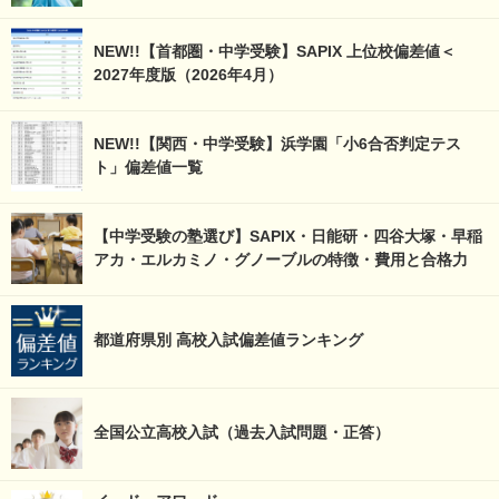
NEW!!【首都圏・中学受験】SAPIX 上位校偏差値＜
2027年度版（2026年4月）
NEW!!【関西・中学受験】浜学園「小6合否判定テス
ト」偏差値一覧
【中学受験の塾選び】SAPIX・日能研・四谷大塚・早稲
アカ・エルカミノ・グノーブルの特徴・費用と合格力
都道府県別 高校入試偏差値ランキング
全国公立高校入試（過去入試問題・正答）