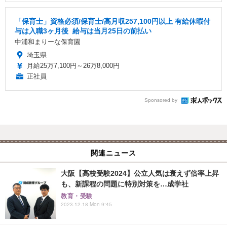
「保育士」資格必須/保育士/️高月収257,100円以上 ️有給休暇付
与は入職3ヶ月後 ️ 給与は当月25日の前払い
中浦和まりーな保育園
埼玉県
月給25万7,100円～26万8,000円
正社員
Sponsored by
関連ニュース
大阪【高校受験2024】公立人気は衰えず倍率上昇
も、新課程の問題に特別対策を…成学社
教育・受験
2023.12.18 Mon 9:45