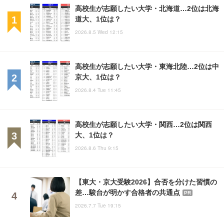
高校生が志願したい大学・北海道…2位は北海
道大、1位は？
2026.8.5 Wed 12:15
高校生が志願したい大学・東海北陸…2位は中
京大、1位は？
2026.8.4 Tue 11:45
高校生が志願したい大学・関西…2位は関西
大、1位は？
2026.8.6 Thu 9:15
【東大・京大受験2026】合否を分けた習慣の
差…駿台が明かす合格者の共通点
PR
2026.7.7 Tue 19:15