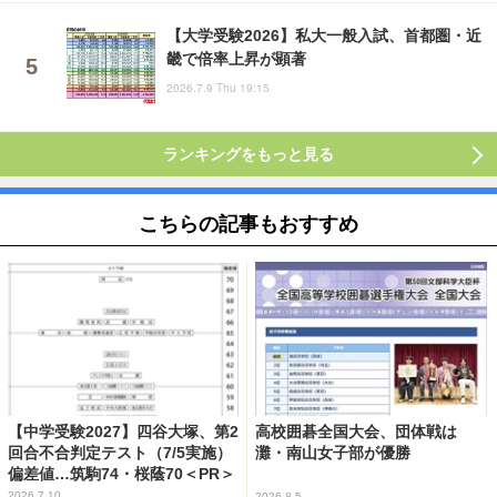
【大学受験2026】私大一般入試、首都圏・近
畿で倍率上昇が顕著
2026.7.9 Thu 19:15
ランキングをもっと見る
こちらの記事もおすすめ
【中学受験2027】四谷大塚、第2
高校囲碁全国大会、団体戦は
回合不合判定テスト（7/5実施）
灘・南山女子部が優勝
偏差値…筑駒74・桜蔭70＜PR＞
2026.7.10
2026.8.5