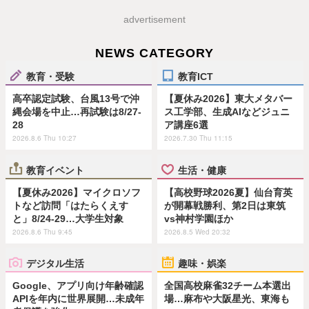
advertisement
NEWS CATEGORY
教育・受験
教育ICT
高卒認定試験、台風13号で沖
【夏休み2026】東大メタバー
縄会場を中止…再試験は8/27-
ス工学部、生成AIなどジュニ
28
ア講座6選
2026.8.6 Thu 10:27
2026.7.30 Thu 11:15
教育イベント
生活・健康
【夏休み2026】マイクロソフ
【高校野球2026夏】仙台育英
トなど訪問「はたらくえす
が開幕戦勝利、第2日は東筑
と」8/24-29…大学生対象
vs神村学園ほか
2026.8.6 Thu 9:45
2026.8.5 Wed 20:32
デジタル生活
趣味・娯楽
Google、アプリ向け年齢確認
全国高校麻雀32チーム本選出
APIを年内に世界展開…未成年
場…麻布や大阪星光、東海も