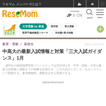
リセマム メンバーズ
Language
JP
/
CN
menu
search
大学受験 by 東進
医学部
東大受験
医専予備校徹底リサーチ
河合塾×東大特集
親子で考える大学選び
高校受験
中学受験
小学校受験
教育・受験
高校生
2024.1.5 Fri 9:15
共通テスト
夏休み
8月開催学校説明会・相談会
中高大の最新入試情報と対策「三大入試ガイダ
8月開催イベント・WS
全国公立高校 過去問
人気記事
ンス」1月
自由研究教材（小学生向け）
自由研究教材（中学生向け）
ランキング
成学社の個別指導学院フリーステップは2024年1月、中学・高校・大学の最
新入試情報と受験までの戦略を伝授する「三大入試ガイダンス」をオンライン
にて開催する。参加費無料。通塾生以外も受講できる。
advertisement