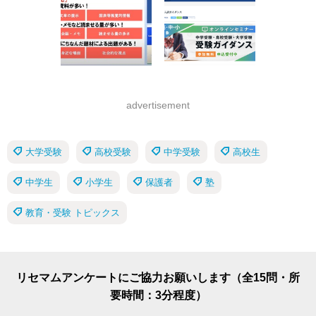
advertisement
大学受験
高校受験
中学受験
高校生
中学生
小学生
保護者
塾
教育・受験 トピックス
リセマムアンケートにご協力お願いします（全15問・所
要時間：3分程度）