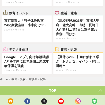
2026.8.7 Fri 19:45
2026.7.30 Thu 11:15
教育イベント
生活・健康
東京都市大「科学体験教室」
【高校野球2026夏】東海大甲
24の実験企画…小中向け9/6
府・健大高崎・有明・長崎日
大が勝利…第4日は遊学館vs
2026.8.7 Fri 18:15
青森山田ほか
2026.8.8 Sat 9:52
デジタル生活
趣味・娯楽
Google、アプリ向け年齢確認
【夏休み2026】魚に触れて学
APIを年内に世界展開…未成年
ぶ「おさかな」イベント8/8…
者保護を強化
川崎市
2026.7.31 Fri 13:45
2026.8.7 Fri 10:45
ホーム
›
教育・受験
›
高校生
›
記事
TOP