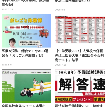
県内の私立31校が集結、個別相
参加…合同相談会10/12
談会9/6
2026.7.28
2026.8.5
医療✕消防、縫合デモやAED講
【中学受験2027】人気校の併願
習も「おしごと体験博」9/5
先は…四谷大塚「第2回合不合判
定テスト」結果
2026.8.6
2026.7.16
全国高校麻雀32チーム本選出
司法試験予備試験2026、解答速