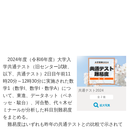
2024年度（令和6年度）大学入
学共通テスト（旧センター試験、
以下、共通テスト）2日目午前11
時20分～12時30分に実施された数
学1（数学I、数学I・数学A）につ
共通テスト2024
いて、東進、データネット（ベネ
全 2 枚
ッセ・駿台）、河合塾、代々木ゼ
拡大写真
ミナールが分析した科目別難易度
をまとめる。
難易度はいずれも昨年の共通テストとの比較で示されて