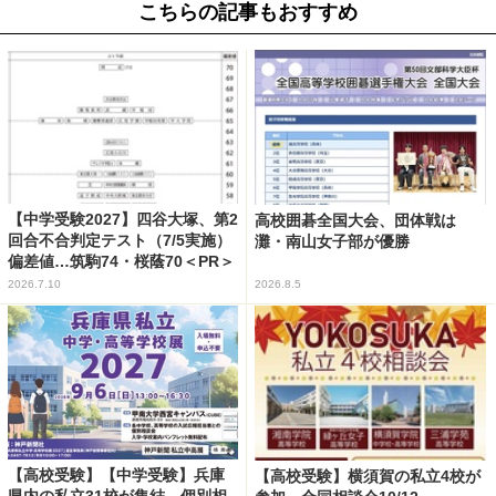
こちらの記事もおすすめ
【中学受験2027】四谷大塚、第2
高校囲碁全国大会、団体戦は
回合不合判定テスト（7/5実施）
灘・南山女子部が優勝
偏差値…筑駒74・桜蔭70＜PR＞
2026.7.10
2026.8.5
【高校受験】【中学受験】兵庫
【高校受験】横須賀の私立4校が