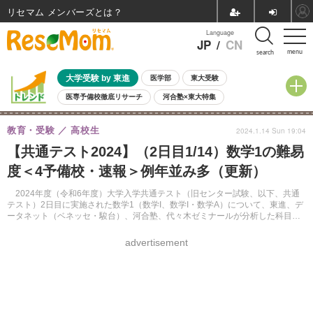
リセマム メンバーズ
Language
JP
/
CN
menu
search
大学受験 by 東進
医学部
東大受験
医専予備校徹底リサーチ
河合塾×東大特集
親子で考える大学選び
高校受験
中学受験
小学校受験
教育・受験
高校生
2024.1.14 Sun 19:04
共通テスト
夏休み
8月開催学校説明会・相談会
【共通テスト2024】（2日目1/14）数学1の難易
8月開催イベント・WS
全国公立高校 過去問
人気記事
度＜4予備校・速報＞例年並み多（更新）
自由研究教材（小学生向け）
自由研究教材（中学生向け）
ランキング
2024年度（令和6年度）大学入学共通テスト（旧センター試験、以下、共通
テスト）2日目に実施された数学1（数学I、数学I・数学A）について、東進、デ
ータネット（ベネッセ・駿台）、河合塾、代々木ゼミナールが分析した科目別
難易度をまとめる。
advertisement