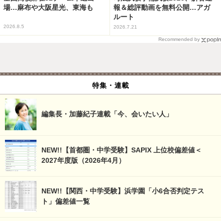
場…麻布や大阪星光、東海も
報＆総評動画を無料公開…アガ
ルート
2026.8.5
2026.7.21
Recommended by
特集・連載
編集長・加藤紀子連載「今、会いたい人」
NEW!!【首都圏・中学受験】SAPIX 上位校偏差値＜
2027年度版（2026年4月）
NEW!!【関西・中学受験】浜学園「小6合否判定テス
ト」偏差値一覧