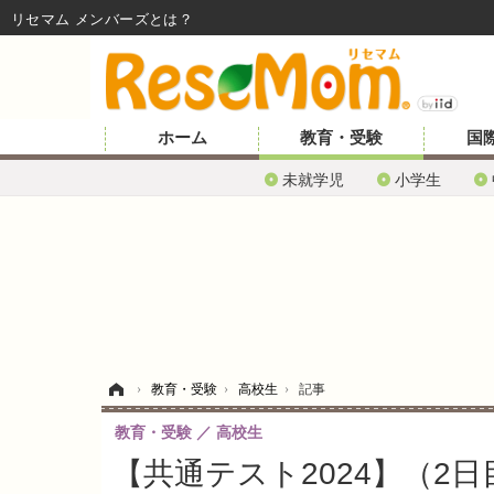
リセマム メンバーズ
ホーム
教育・受験
国
未就学児
小学生
ホーム
›
教育・受験
›
高校生
›
記事
教育・受験
高校生
【共通テスト2024】（2日