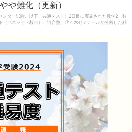
～やや難化（更新）
センター試験、以下、共通テスト）2日目に実施された数学2（数
ネット（ベネッセ・駿台）、河合塾、代々木ゼミナールが分析した科