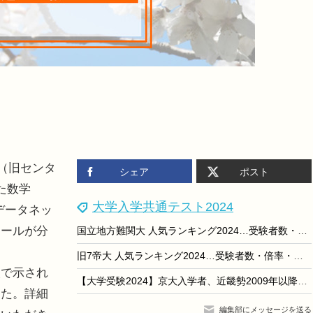
（旧センタ
シェア
ポスト
た数学
大学入学共通テスト2024
、データネッ
ナールが分
国立地方難関大 人気ランキング2024…受験者数・倍率・辞退率
旧7帝大 人気ランキング2024…受験者数・倍率・入学辞退率
で示され
【大学受験2024】京大入学者、近畿勢2009年以降の最低値に
した。詳細
編集部にメッセージを送る