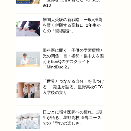
9/13
難関大受験の新戦略…一般×推薦
を賢く併願する高校1、2年生か
らの「複線設計」
眼科医に聞く、子供の学習環境と
光の関係…目・姿勢・集中力を整
えるBenQのデスクライト
「MindDuo 2」
「世界とつながる自分」を見つけ
る…1期生が語る、星野高校GFC
入学後の実り
日ごとに増す医師への憧れ…1期
生が語る、星野高校 医専コース
での「学びの楽しさ」