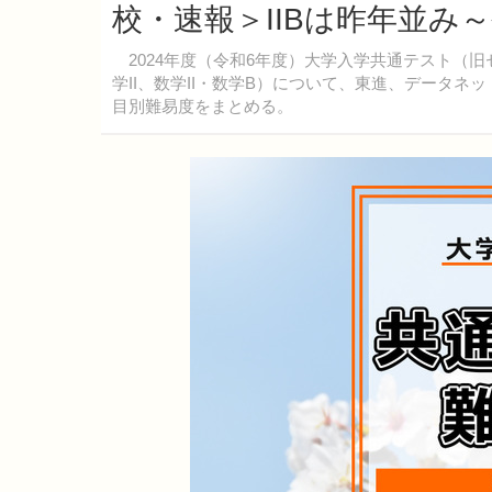
校・速報＞IIBは昨年並み
2024年度（令和6年度）大学入学共通テスト（旧
学II、数学II・数学B）について、東進、データ
目別難易度をまとめる。