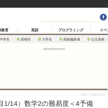
際教育
英語
プログラミング
イベ
中学生
高校生
大学生
高校偏差値
公立高校・
advertisement
2024.1.14 Sun 20:57
目1/14）数学2の難易度＜4予備