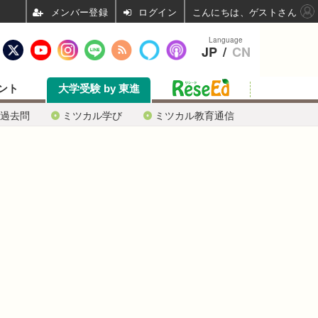
ログイン
こんにちは、ゲストさん
Language
JP
/
CN
ント
大学受験 by 東進
過去問
ミツカル学び
ミツカル教育通信