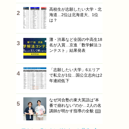
高校生が志願したい大学・北
海道…2位は北海道大、1位
は？
灘・渋幕など全国の中高生18
名が入賞…京進「数学解法コ
ンテスト」結果発表
「志願したい大学」6エリア
で私立が1位…国公立志向は2
年連続低下
なぜ河合塾の東大英語は"本
番で崩れない"のか…2人の名
講師が明かす指導の全貌
PR