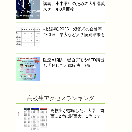
講義、小中学生のための大学講義
スクール9月開校
司法試験2026、短答式の合格率
79.3％…早大など大学院別結果も
医療✕消防、縫合デモやAED講習
も「おしごと体験博」9/5
高校生アクセスランキング
高校生が志願したい大学・関
西…2位は関西大、1位は？