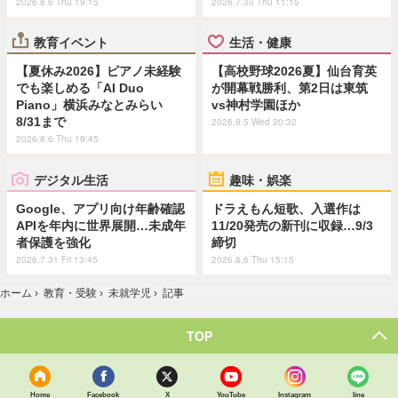
2026.8.6 Thu 19:15
2026.7.30 Thu 11:15
教育イベント
生活・健康
【夏休み2026】ピアノ未経験
【高校野球2026夏】仙台育英
でも楽しめる「AI Duo
が開幕戦勝利、第2日は東筑
Piano」横浜みなとみらい
vs神村学園ほか
8/31まで
2026.8.5 Wed 20:32
2026.8.6 Thu 19:45
デジタル生活
趣味・娯楽
Google、アプリ向け年齢確認
ドラえもん短歌、入選作は
APIを年内に世界展開…未成年
11/20発売の新刊に収録…9/3
者保護を強化
締切
2026.7.31 Fri 13:45
2026.8.6 Thu 15:15
ホーム
›
教育・受験
›
未就学児
›
記事
TOP
Home
Facebook
X
YouTube
Instagram
line