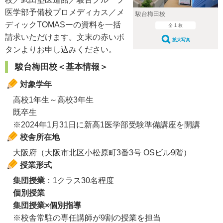
医学部予備校プロメディカス／メ
駿台梅田校
ディックTOMASーの資料を一括
全 1 枚
請求いただけます。文末の赤いボ
拡大写真
タンよりお申し込みください。
駿台梅田校＜基本情報＞
対象学年
高校1年生～高校3年生
既卒生
※2024年1月31日に新高1医学部受験準備講座を開講
校舎所在地
大阪府（大阪市北区小松原町3番3号 OSビル9階）
授業形式
集団授業
：1クラス30名程度
個別授業
集団授業×個別指導
※校舎常駐の専任講師が9割の授業を担当