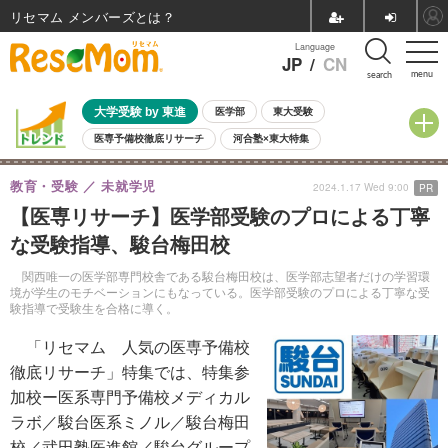
リセマム メンバーズ
Language
JP
/
CN
menu
search
大学受験 by 東進
医学部
東大受験
医専予備校徹底リサーチ
河合塾×東大特集
親子で考える大学選び
高校受験
中学受験
小学校受験
教育・受験
未就学児
2024.1.17 Wed 9:00
PR
共通テスト
夏休み
8月開催学校説明会・相談会
【医専リサーチ】医学部受験のプロによる丁寧
8月開催イベント・WS
全国公立高校 過去問
人気記事
な受験指導、駿台梅田校
自由研究教材（小学生向け）
自由研究教材（中学生向け）
ランキング
関西唯一の医学部専門校舎である駿台梅田校は、医学部志望者だけの学習環
境が学生のモチベーションにもなっている。医学部受験のプロによる丁寧な受
験指導で受験生を合格に導く。
「リセマム 人気の医専予備校
徹底リサーチ」特集では、特集参
加校ー医系専門予備校メディカル
ラボ／駿台医系ミノル／駿台梅田
校／武田塾医進館／駿台グループ