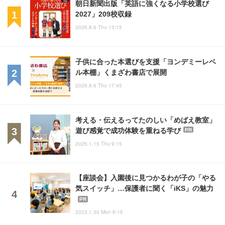
朝日新聞出版「英語に強くなる小学校選び
2027」209校収録
2026.8.6 Thu 13:15
子供に合った本選びを支援「ヨンデミーレベ
ル本棚」くまざわ書店で展開
2026.8.6 Thu 17:45
考える・伝えるってたのしい「めばえ教室」
遊び感覚で成功体験を重ねる学び
PR
2026.1.15 Thu 9:15
【座談会】入園後に見つかるわが子の「やる
気スイッチ」…保護者に聞く「iKS」の魅力
PR
2023.1.30 Mon 9:15