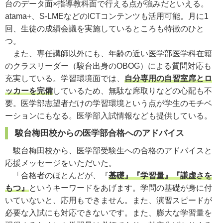
台のデータ面×指導教科面で行える点が強みだといえる。
atama+、S-LMEなどのICTコンテンツも活用可能。月に1
回、生徒の成績会議を実施しているところも特徴のひと
つ。
また、専任講師以外にも、年齢の近い医学部医学科在籍
のクラスリーダー（駿台出身のOBOG）による質問対応も
充実している。学習環境面では、
自分専用の自習室席とロ
ッカーを完備
しているため、無駄な席取りなどの心配も不
要。医学部志望者だけの学習環境という点が学生のモチベ
ーションにもなる。医学部入試情報なども提供している。
駿台梅田校からの医学部合格へのアドバイス
駿台梅田校から、医学部受験生への合格のアドバイスと
応援メッセージをいただいた。
「合格者のほとんどが、『
基礎』『学習量』『謙虚さを
もつ』
というキーワードをあげます。学問の基礎が身に付
いていないと、応用もできません。また、演習スピードが
必要な入試にも対応できないです。また、膨大な学習量を