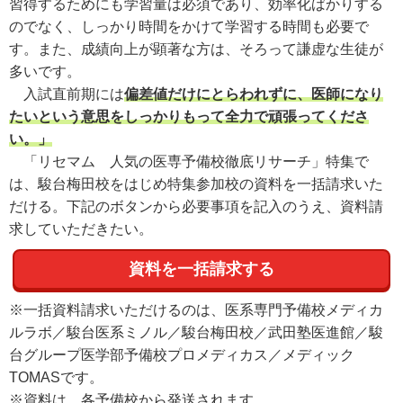
習得するためにも学習量は必須であり、効率化ばかりする
のでなく、しっかり時間をかけて学習する時間も必要で
す。また、成績向上が顕著な方は、そろって謙虚な生徒が
多いです。
入試直前期には
偏差値だけにとらわれずに、医師になり
たいという意思をしっかりもって全力で頑張ってくださ
い。」
「リセマム 人気の医専予備校徹底リサーチ」特集で
は、駿台梅田校をはじめ特集参加校の資料を一括請求いた
だける。下記のボタンから必要事項を記入のうえ、資料請
求していただきたい。
資料を一括請求する
※一括資料請求いただけるのは、医系専門予備校メディカ
ルラボ／駿台医系ミノル／駿台梅田校／武田塾医進館／駿
台グループ医学部予備校プロメディカス／メディック
TOMASです。
※資料は、各予備校から発送されます。