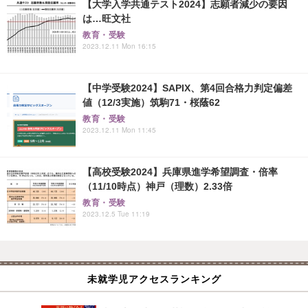
【大学入学共通テスト2024】志願者減少の要因
は…旺文社
教育・受験
2023.12.11 Mon 16:15
【中学受験2024】SAPIX、第4回合格力判定偏差
値（12/3実施）筑駒71・桜蔭62
教育・受験
2023.12.11 Mon 11:45
【高校受験2024】兵庫県進学希望調査・倍率
（11/10時点）神戸（理数）2.33倍
教育・受験
2023.12.5 Tue 11:19
未就学児アクセスランキング