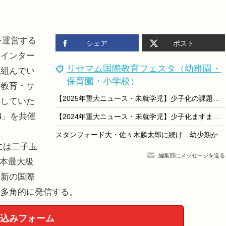
を運営する
シェア
ポスト
、インター
リセマム国際教育フェスタ（幼稚園・
り組んでい
保育園・小学校）
学教育・サ
【2025年重大ニュース・未就学児】少子化の課題と新しい動き、子供の未来を見据えて
解していた
4」を共催
【2024年重大ニュース・未就学児】少子化ますます深刻に、明るい未来のため子供に笑顔を
スタンフォード大・佐々木麟太郎に続け 幼少期からの海外進学準備
には二子玉
編集部にメッセージを送る
日本最大級
最新の国際
ら多角的に発信する。
込みフォーム