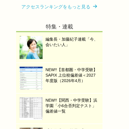
アクセスランキングをもっと見る
特集・連載
編集長・加藤紀子連載「今、
会いたい人」
NEW!!【首都圏・中学受験】
SAPIX 上位校偏差値＜2027
年度版（2026年4月）
NEW!!【関西・中学受験】浜
学園「小6合否判定テスト」
偏差値一覧