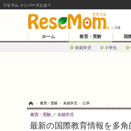
リセマム メンバーズ
ホーム
教育・受験
国
未就学児
小学生
ホーム
›
教育・受験
›
未就学児
›
記事
教育・受験
未就学児
最新の国際教育情報を多角