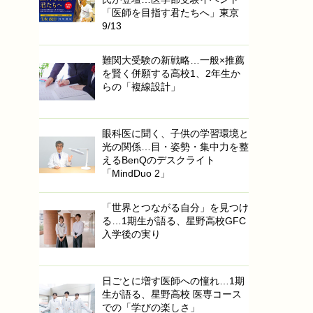
「医師を目指す君たちへ」東京
9/13
難関大受験の新戦略…一般×推薦
を賢く併願する高校1、2年生か
らの「複線設計」
眼科医に聞く、子供の学習環境と
光の関係…目・姿勢・集中力を整
えるBenQのデスクライト
「MindDuo 2」
「世界とつながる自分」を見つけ
る…1期生が語る、星野高校GFC
入学後の実り
日ごとに増す医師への憧れ…1期
生が語る、星野高校 医専コース
での「学びの楽しさ」