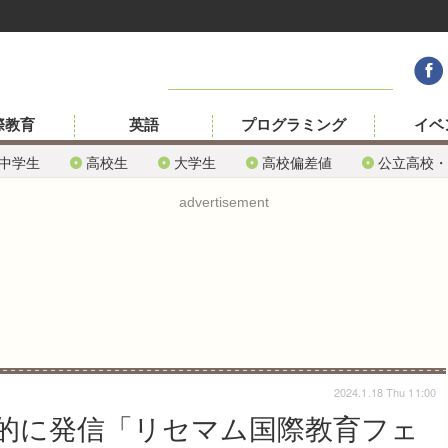
際教育
英語
プログラミング
イベ
中学生
高校生
大学生
高校偏差値
公立高校・
advertisement
2024.1.18 Thu 11:00
的に発信「リセマム国際教育フェ