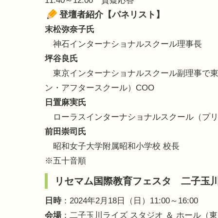
11:40～12:00 質疑応答
登壇者紹介【パネリスト】
末松弥奈子氏
神石インターナショナルスクール理事長
坪谷良氏
東京インターナショナルスクール副理事で東
ン・アフタースクール）COO
日置麻実氏
ローラスインターナショナルスクール（プリ
前田崇司氏
昭和女子大学附属昭和小学校 校長
※五十音順
リセマム国際教育フェスタ 二子玉
日時
：2024年2月18日（日）11:00～16:00
会場
：二子玉川ライズ スタジオ ＆ ホール（