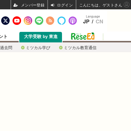
ログイン
こんにちは、ゲストさん
Language
JP
/
CN
ント
大学受験 by 東進
過去問
ミツカル学び
ミツカル教育通信