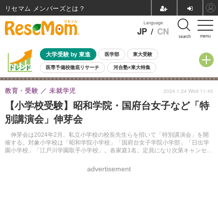
リセマム メンバーズ
Language
JP
/
CN
menu
search
大学受験 by 東進
医学部
東大受験
医専予備校徹底リサーチ
河合塾×東大特集
親子で考える大学選び
高校受験
中学受験
小学校受験
教育・受験
未就学児
2024.1.24 Wed 11:45
共通テスト
夏休み
8月開催学校説明会・相談会
【小学校受験】昭和学院・国府台女子など「特
8月開催イベント・WS
全国公立高校 過去問
人気記事
別講演会」伸芽会
自由研究教材（小学生向け）
自由研究教材（中学生向け）
ランキング
伸芽会は2024年2月、私立小学校の校長先生らを招いて「特別講演会」を開
催する。対象小学校は「昭和学院小学校」「国府台女子学院小学部」「日出学
園小学校」「江戸川学園取手小学校」。各家庭1名。定員になり次第キャンセル
待ちとなる。事前予約制。参加無料。
advertisement