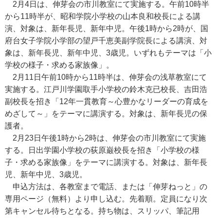
2月4日は、伸芽会の市川教室にて実施する。午前10時半
から11時半が、昭和学院小学校の山本良和校長による講
演、対象は、新年長児、新年中児。午後1時から2時が、国
府台女子学院小学部の望戸千恵美副学院長による講演、対
象は、新年長児、新年中児、3歳児。いずれもテーマは「小
学校の様子・求める家族像」。
2月11日午前10時から11時半は、伸芽会の浅草教室にて
実施する。江戸川学園取手小学校の鈴木克已校長、吉田浩
副校長を招き「12年一貫教育～心豊かなリーダーの育成を
めざして～」をテーマに講演する。対象は、新年長児の保
護者。
2月23日午後1時から2時は、伸芽会の市川教室にて実施
する。日出学園小学校の荻原巌校長を招き「小学校の様
子・求める家族像」をテーマに講演する。対象は、新年長
児、新年中児、3歳児。
申込方法は、各教室まで電話、または「伸芽ねっと」の
専用ページ（無料）より申し込む。先着順。定員になり次
第キャンセル待ちとなる。持ち物は、スリッパ、筆記用