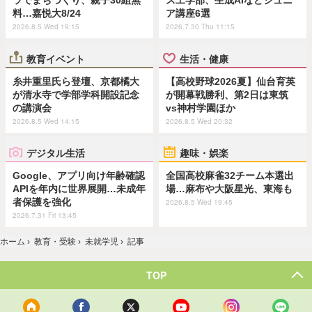
ラでまちづくり、親子30組無
ス工学部、生成AIなどジュニ
料…嘉悦大8/24
ア講座6選
2026.8.5 Wed 19:15
2026.7.30 Thu 11:15
教育イベント
生活・健康
糸井重里氏ら登壇、京都橘大
【高校野球2026夏】仙台育英
が清水寺で学部学科開設記念
が開幕戦勝利、第2日は東筑
の講演会
vs神村学園ほか
2026.8.5 Wed 14:15
2026.8.5 Wed 20:32
デジタル生活
趣味・娯楽
Google、アプリ向け年齢確認
全国高校麻雀32チーム本選出
APIを年内に世界展開…未成年
場…麻布や大阪星光、東海も
者保護を強化
2026.8.5 Wed 19:45
2026.7.31 Fri 13:45
ホーム
›
教育・受験
›
未就学児
›
記事
TOP