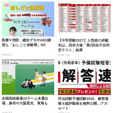
医療✕消防、縫合デモやAED講
【中学受験2027】人気校の併願
習も「おしごと体験博」9/5
先は…四谷大塚「第2回合不合判
定テスト」結果
2026.8.6
2026.7.16
全国高校麻雀32チーム本選出
司法試験予備試験2026、解答速
場…麻布や大阪星光、東海も
報＆総評動画を無料公開…アガ
ルート
2026.8.5