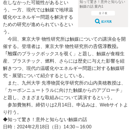
知って驚き！意外と知らない
在しなかった可能性があるとい
触媒の話 案内1
う。一方、現代では触媒で地球温
全 2 枚
暖化やエネルギー問題を解決する
拡大写真
ための研究が進められているとい
う。
今回、東京大学 物性研究所は触媒についての講演会を開
催する。登壇者は、東京大学 物性研究所の𠮷信淳教授。
「触媒のブラックボックスを覗く」と題し、触媒が食糧生
産、プラスチック、燃料、さらには歴史に与えた影響を紐
解きつつ、現代の温暖化やエネルギー問題に対する触媒研
究・展望について紹介するとしている。
また、九州大学 先導物質化学研究所の山内美穂教授は、
「カーボンニュートラルに向けた触媒からのアプローチ」
と題し、さまざまな取組みについて講演するという。
参加費無料。締切りは2月14日。申込みは、Webサイトよ
り行う。
◆知って驚き！意外と知らない触媒の話
日時：2024年2月18日（日）14:30～16:00