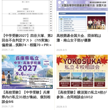
【中学受験2027】四谷大塚、第2
高校囲碁全国大会、団体戦は
回合不合判定テスト（7/5実施）
灘・南山女子部が優勝
偏差値…筑駒74・桜蔭70＜PR＞
2026.7.10
2026.8.5
【高校受験】【中学受験】兵庫
【高校受験】横須賀の私立4校が
県内の私立31校が集結、個別相
参加…合同相談会10/12
談会9/6
2026.7.28
2026.8.5