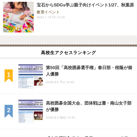
宝石からSDGs学ぶ親子向けイベント1/27、秋葉原
教育イベント
2024.1.19 Fri 12:45
高校生アクセスランキング
第50回「高校囲碁選手権」春日部・桜蔭が個
人優勝
2026.8.6 Thu 16:45
高校囲碁全国大会、団体戦は灘・南山女子部
が優勝
2026.8.5 Wed 10:40