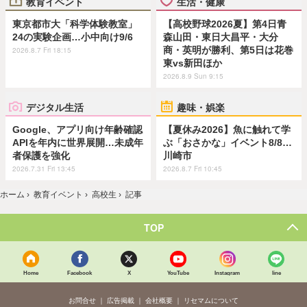
教育イベント
生活・健康
東京都市大「科学体験教室」
【高校野球2026夏】第4日青
24の実験企画…小中向け9/6
森山田・東日大昌平・大分
商・英明が勝利、第5日は花巻
2026.8.7 Fri 18:15
東vs新田ほか
2026.8.9 Sun 9:15
デジタル生活
趣味・娯楽
Google、アプリ向け年齢確認
【夏休み2026】魚に触れて学
APIを年内に世界展開…未成年
ぶ「おさかな」イベント8/8…
者保護を強化
川崎市
2026.7.31 Fri 13:45
2026.8.7 Fri 10:45
ホーム
›
教育イベント
›
高校生
›
記事
TOP
Home
Facebook
X
YouTube
Instagram
line
お問合せ
広告掲載
会社概要
リセマムについて