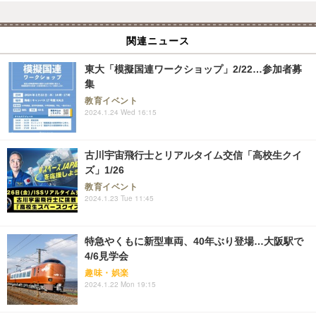
関連ニュース
東大「模擬国連ワークショップ」2/22…参加者募
集
教育イベント
2024.1.24 Wed 16:15
古川宇宙飛行士とリアルタイム交信「高校生クイ
ズ」1/26
教育イベント
2024.1.23 Tue 11:45
特急やくもに新型車両、40年ぶり登場…大阪駅で
4/6見学会
趣味・娯楽
2024.1.22 Mon 19:15