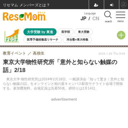
リセマム メンバーズ
Language
JP
/
CN
menu
search
大学受験 by 東進
医学部
東大受験
医専予備校徹底リサーチ
河合塾×東大特集
親子で考える大学選び
高校受験
中学受験
小学校受験
教育イベント
高校生
2024.1.25 Thu 9:45
共通テスト
夏休み
8月開催学校説明会・相談会
東京大学物性研究所「意外と知らない触媒の
8月開催イベント・WS
全国公立高校 過去問
人気記事
話」2/18
自由研究教材（小学生向け）
自由研究教材（中学生向け）
ランキング
東京大学 物性研究所は2024年2月18日、一般講演会「知って驚き！意外と知
らない触媒の話」をオンラインと柏の葉キャンパス駅前サテライト会場で開催
する。参加費無料。会場定員は先着50名。締切りは2月14日。
advertisement