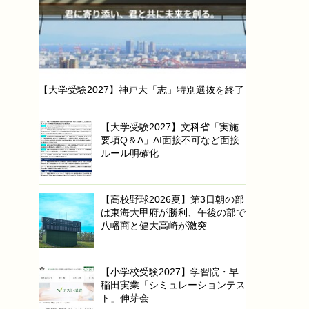
【大学受験2027】神戸大「志」特別選抜を終了
【大学受験2027】文科省「実施
要項Q＆A」AI面接不可など面接
ルール明確化
【高校野球2026夏】第3日朝の部
は東海大甲府が勝利、午後の部で
八幡商と健大高崎が激突
【小学校受験2027】学習院・早
稲田実業「シミュレーションテス
ト」伸芽会