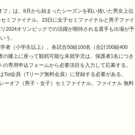
レーオフ」は、8月から始まったシーズンを戦い抜いた男女上位
子セミファイナル、23日に女子セミファイナルと男子ファイ
リ2024オリンピックでの活躍が期待される選手も出場が予
という。
（小学生以上）。各試合50組100名（合計200組400
者の膝上に座って観戦可能な未就学児は、保護者1名につき
イトの専用申込フォームから必要項目を入力して応募する。
にはTid会員（Tリーグ無料会員）に登録する必要がある。
ン プレーオフ（男子・女子）セミファイナル、ファイナル 無料
）
）