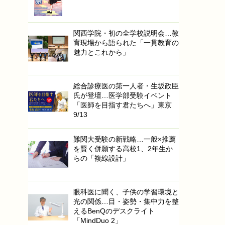
関西学院・初の全学校説明会…教
育現場から語られた「一貫教育の
魅力とこれから」
総合診療医の第一人者・生坂政臣
氏が登壇…医学部受験イベント
「医師を目指す君たちへ」東京
9/13
難関大受験の新戦略…一般×推薦
を賢く併願する高校1、2年生か
らの「複線設計」
眼科医に聞く、子供の学習環境と
光の関係…目・姿勢・集中力を整
えるBenQのデスクライト
「MindDuo 2」