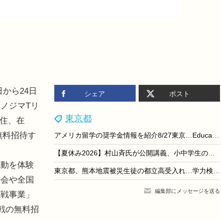
日から24日
シェア
ポスト
ノジマTリ
東京都
在住、在
無料招待す
アメリカ留学の奨学金情報を紹介8/27東京…EducationUSA
【夏休み2026】村山斉氏が公開講義、小中学生のための大学講義スクール9月開校
動を体験
東京都、熊本地震被災生徒の都立高受入れ…学力検査なし・授業料免除
大会や全国
編集部にメッセージを送る
観戦事業」
戦の無料招