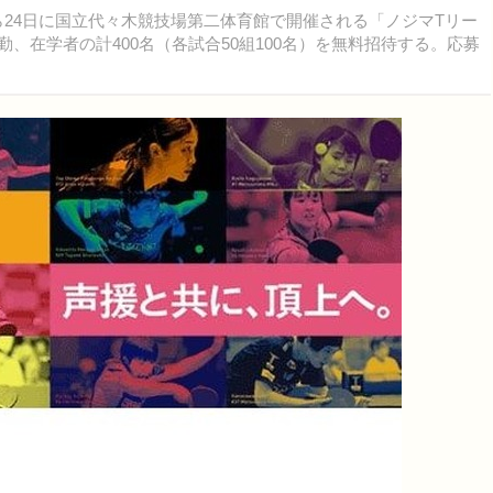
から24日に国立代々木競技場第二体育館で開催される「ノジマTリー
、在勤、在学者の計400名（各試合50組100名）を無料招待する。応募