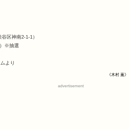
）
）
区神南2-1-1）
名）※抽選
ームより
《木村 薫》
advertisement