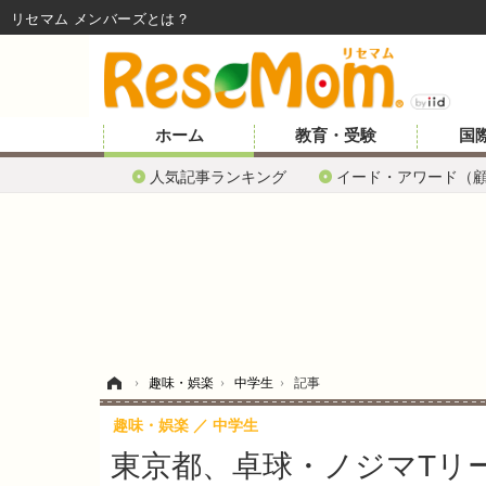
リセマム メンバーズ
ホーム
教育・受験
国
人気記事ランキング
イード・アワード（
ホーム
›
趣味・娯楽
›
中学生
›
記事
趣味・娯楽
中学生
東京都、卓球・ノジマTリーグ