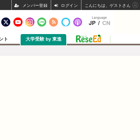
ログイン
こんにちは、ゲストさん
Language
JP
/
CN
ント
大学受験 by 東進