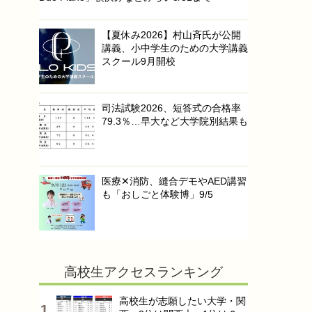
【夏休み2026】村山斉氏が公開
講義、小中学生のための大学講義
スクール9月開校
司法試験2026、短答式の合格率
79.3％…早大など大学院別結果も
医療✕消防、縫合デモやAED講習
も「おしごと体験博」9/5
高校生アクセスランキング
高校生が志願したい大学・関