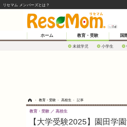
リセマム メンバーズ
ホーム
教育・受験
国
未就学児
小学生
ホーム
›
教育・受験
›
高校生
›
記事
教育・受験
高校生
【大学受験2025】園田学