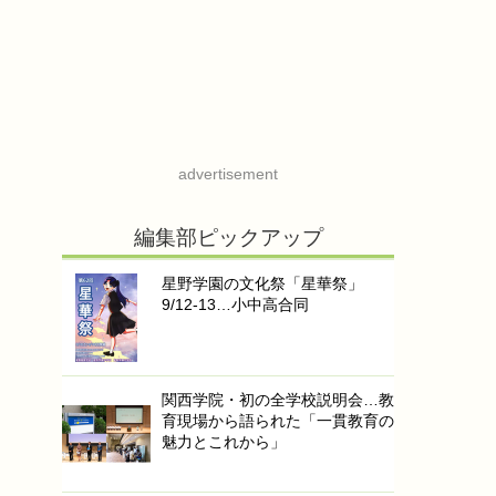
advertisement
編集部ピックアップ
星野学園の文化祭「星華祭」
9/12-13…小中高合同
関西学院・初の全学校説明会…教
育現場から語られた「一貫教育の
魅力とこれから」