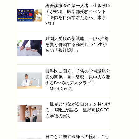
総合診療医の第一人者・生坂政臣
氏が登壇…医学部受験イベント
「医師を目指す君たちへ」東京
9/13
難関大受験の新戦略…一般×推薦
を賢く併願する高校1、2年生か
らの「複線設計」
眼科医に聞く、子供の学習環境と
光の関係…目・姿勢・集中力を整
えるBenQのデスクライト
「MindDuo 2」
「世界とつながる自分」を見つけ
る…1期生が語る、星野高校GFC
入学後の実り
日ごとに増す医師への憧れ…1期