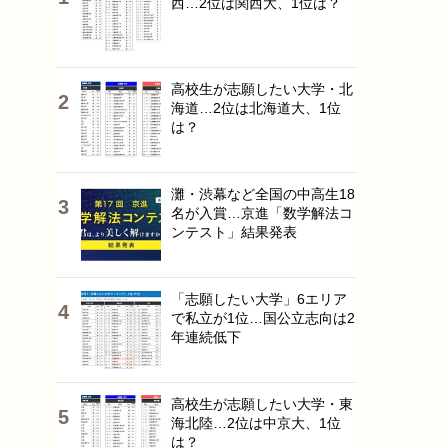
西…2位は関西大、1位は？
高校生が志願したい大学・北
海道…2位は北海道大、1位
は？
灘・渋幕など全国の中高生18
名が入賞…京進「数学解法コ
ンテスト」結果発表
「志願したい大学」6エリア
で私立が1位…国公立志向は2
年連続低下
高校生が志願したい大学・東
海北陸…2位は中京大、1位
は？