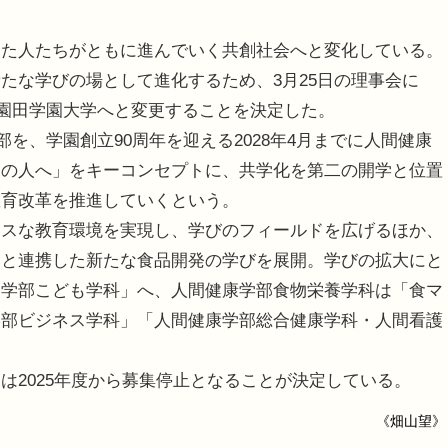
た人たちがともに進んでいく共創社会へと変化している。
たな学びの場として進化するため、3月25日の理事会に
り園田学園大学へと変更することを決定した。
を、学園創立90周年を迎える2028年4月までに人間健康
ての人へ」をキーコンセプトに、共学化を第二の開学と位置
教育改革を推進していくという。
スな教育環境を実現し、学びのフィールドを広げるほか、
業と連携した新たな食品開発の学びを展開。学びの拡大にと
も学部こども学科」へ、人間健康学部食物栄養学科は「食マ
学部ビジネス学科」「人間健康学部総合健康学科・人間看護
2025年度から募集停止となることが決定している。
《畑山望》