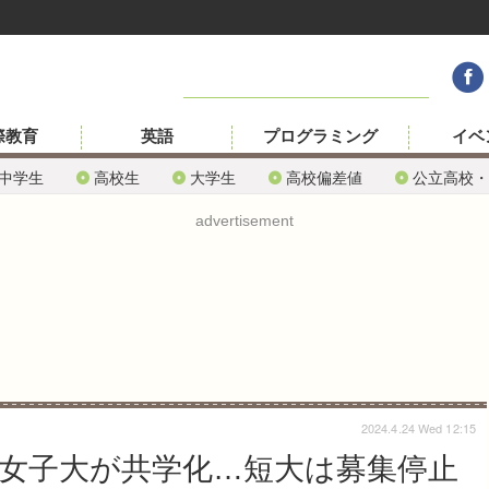
際教育
英語
プログラミング
イベ
中学生
高校生
大学生
高校偏差値
公立高校・
advertisement
2024.4.24 Wed 12:15
園女子大が共学化…短大は募集停止