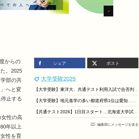
年度からの
シェア
ポスト
。2025
大学受験2025
育学部の共
学」へと変
【大学受験】東洋大、共通テスト利用入試で合否判定ミス…3人が追加合格
集停止する
【大学受験】地元進学の多い都道府県1位は愛知…旺文社
【共通テスト2026】1日目スタート…北海道大学試験会場のようす
の女性の高
編集部にメッセージを送る
80年以上
う女性を育