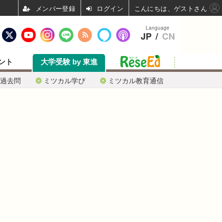
ログイン
こんにちは、ゲストさん
Language
JP
/
CN
ント
大学受験 by 東進
過去問
ミツカル学び
ミツカル教育通信