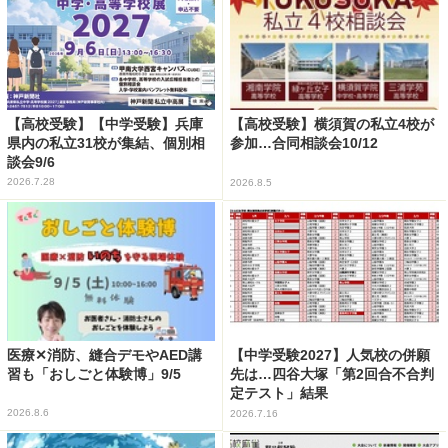
【高校受験】【中学受験】兵庫
【高校受験】横須賀の私立4校が
県内の私立31校が集結、個別相
参加…合同相談会10/12
談会9/6
2026.7.28
2026.8.5
医療✕消防、縫合デモやAED講
【中学受験2027】人気校の併願
習も「おしごと体験博」9/5
先は…四谷大塚「第2回合不合判
定テスト」結果
2026.8.6
2026.7.16