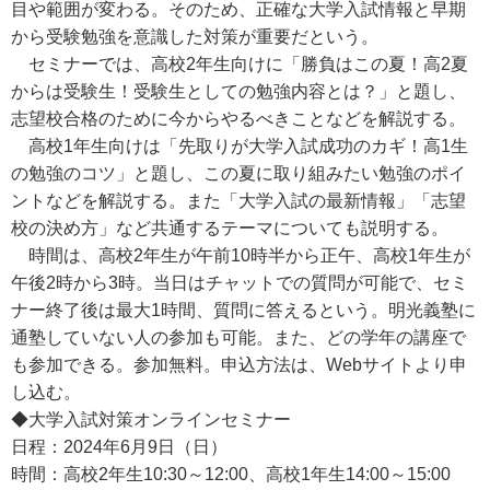
目や範囲が変わる。そのため、正確な大学入試情報と早期
から受験勉強を意識した対策が重要だという。
セミナーでは、高校2年生向けに「勝負はこの夏！高2夏
からは受験生！受験生としての勉強内容とは？」と題し、
志望校合格のために今からやるべきことなどを解説する。
高校1年生向けは「先取りが大学入試成功のカギ！高1生
の勉強のコツ」と題し、この夏に取り組みたい勉強のポイ
ントなどを解説する。また「大学入試の最新情報」「志望
校の決め方」など共通するテーマについても説明する。
時間は、高校2年生が午前10時半から正午、高校1年生が
午後2時から3時。当日はチャットでの質問が可能で、セミ
ナー終了後は最大1時間、質問に答えるという。明光義塾に
通塾していない人の参加も可能。また、どの学年の講座で
も参加できる。参加無料。申込方法は、Webサイトより申
し込む。
◆大学入試対策オンラインセミナー
日程：2024年6月9日（日）
時間：高校2年生10:30～12:00、高校1年生14:00～15:00