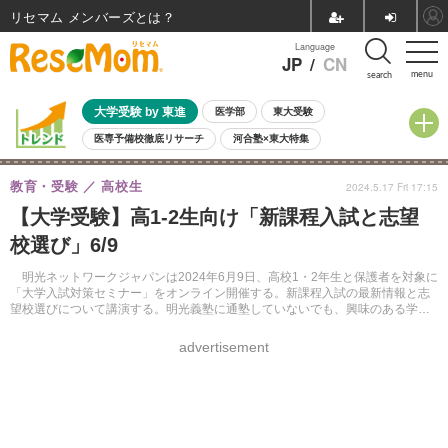
リセマム メンバーズ
Language
JP
/
CN
menu
search
大学受験 by 東進
医学部
東大受験
医専予備校徹底リサーチ
河合塾×東大特集
親子で考える大学選び
高校受験
中学受験
小学校受験
教育・受験
高校生
2024.5.17 Fri 17:15
共通テスト
夏休み
8月開催学校説明会・相談会
【大学受験】高1-2生向け「新課程入試と志望
8月開催イベント・WS
全国公立高校 過去問
人気記事
校選び」6/9
自由研究教材（小学生向け）
自由研究教材（中学生向け）
ランキング
明光ネットワークジャパンは2024年6月9日、高校1・2年生と保護者を対象に
「大学入試対策セミナー」をオンライン開催する。新課程入試の最新情報と志
望校選びについて講演する。明光義塾に通塾していないでも、興味のある学年
の講座に参加できる。参加無料。事前申込制。
advertisement