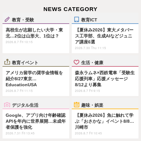
NEWS CATEGORY
教育・受験
教育ICT
高校生が志願したい大学・東
【夏休み2026】東大メタバー
北…2位は山形大、1位は？
ス工学部、生成AIなどジュニ
ア講座6選
2026.8.7 Fri 10:15
2026.7.30 Thu 11:15
教育イベント
生活・健康
アメリカ留学の奨学金情報を
森永ラムネ×西鉄電車「受験生
紹介8/27東京…
応援列車」応援メッセージ
EducationUSA
8/12より募集
2026.8.7 Fri 11:15
2026.8.7 Fri 9:15
デジタル生活
趣味・娯楽
Google、アプリ向け年齢確認
【夏休み2026】魚に触れて学
APIを年内に世界展開…未成年
ぶ「おさかな」イベント8/8…
者保護を強化
川崎市
2026.7.31 Fri 13:45
2026.8.7 Fri 10:45