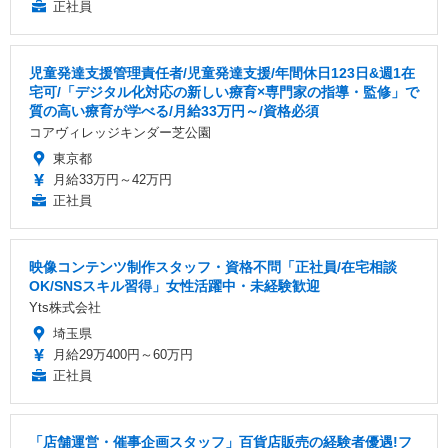
正社員
児童発達支援管理責任者/児童発達⽀援/年間休日123日&週1在
宅可/「デジタル化対応の新しい療育×専門家の指導・監修」で
質の高い療育が学べる/月給33万円～/資格必須
コアヴィレッジキンダー芝公園
東京都
月給33万円～42万円
正社員
映像コンテンツ制作スタッフ・資格不問「正社員/在宅相談
OK/SNSスキル習得」女性活躍中・未経験歓迎
Yts株式会社
埼玉県
月給29万400円～60万円
正社員
「店舗運営・催事企画スタッフ」百貨店販売の経験者優遇!フ