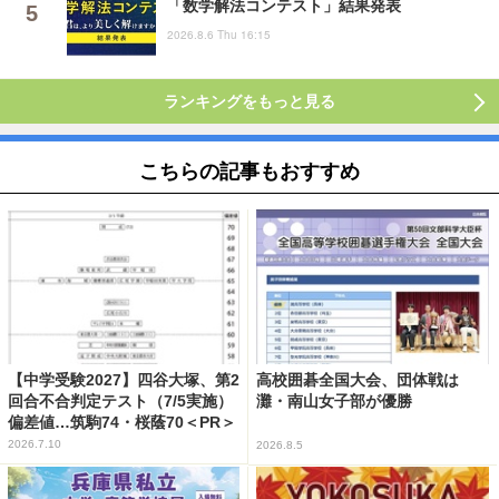
「数学解法コンテスト」結果発表
2026.8.6 Thu 16:15
ランキングをもっと見る
こちらの記事もおすすめ
【中学受験2027】四谷大塚、第2
高校囲碁全国大会、団体戦は
回合不合判定テスト（7/5実施）
灘・南山女子部が優勝
偏差値…筑駒74・桜蔭70＜PR＞
2026.7.10
2026.8.5