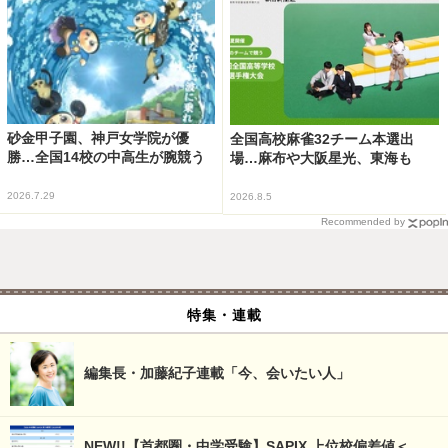
砂金甲子園、神戸女学院が優
全国高校麻雀32チーム本選出
勝…全国14校の中高生が腕競う
場…麻布や大阪星光、東海も
2026.7.29
2026.8.5
Recommended by
特集・連載
編集長・加藤紀子連載「今、会いたい人」
NEW!!【首都圏・中学受験】SAPIX 上位校偏差値＜