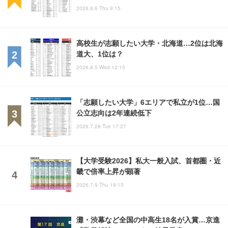
2026.8.6 Thu 9:15
高校生が志願したい大学・北海道…2位は北海
道大、1位は？
2026.8.5 Wed 12:15
「志願したい大学」6エリアで私立が1位…国
公立志向は2年連続低下
2026.7.28 Tue 17:27
【大学受験2026】私大一般入試、首都圏・近
畿で倍率上昇が顕著
2026.7.9 Thu 19:15
灘・渋幕など全国の中高生18名が入賞…京進