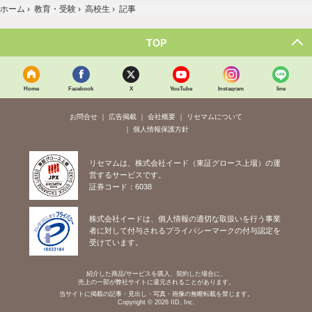
ホーム
›
教育・受験
›
高校生
›
記事
TOP
Home
Facebook
X
YouTube
Instagram
line
お問合せ
広告掲載
会社概要
リセマムについて
個人情報保護方針
リセマムは、株式会社イード（東証グロース上場）の運
営するサービスです。
証券コード：6038
株式会社イードは、個人情報の適切な取扱いを行う事業
者に対して付与されるプライバシーマークの付与認定を
受けています。
紹介した商品/サービスを購入、契約した場合に、
売上の一部が弊社サイトに還元されることがあります。
当サイトに掲載の記事・見出し・写真・画像の無断転載を禁じます。
Copyright © 2026 IID, Inc.