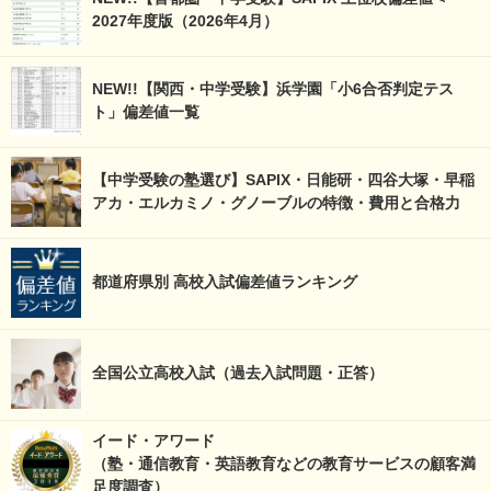
2027年度版（2026年4月）
NEW!!【関西・中学受験】浜学園「小6合否判定テス
ト」偏差値一覧
【中学受験の塾選び】SAPIX・日能研・四谷大塚・早稲
アカ・エルカミノ・グノーブルの特徴・費用と合格力
都道府県別 高校入試偏差値ランキング
全国公立高校入試（過去入試問題・正答）
イード・アワード
（塾・通信教育・英語教育などの教育サービスの顧客満
足度調査）