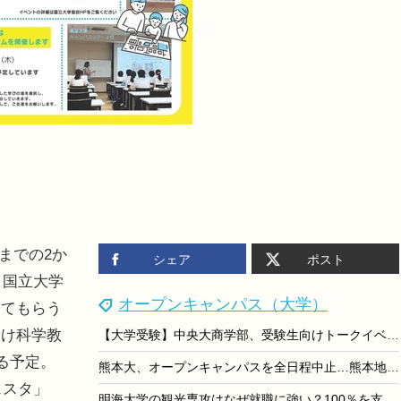
日までの2か
シェア
ポスト
。国立大学
オープンキャンパス（大学）
ってもらう
むけ科学教
【大学受験】中央大商学部、受験生向けトークイベント…多摩・Zoomで8/22
る予定。
熊本大、オープンキャンパスを全日程中止…熊本地震受け安全確保を優先
ェスタ」
明海大学の観光専攻はなぜ就職に強い？100％を支える実践教育とインターン