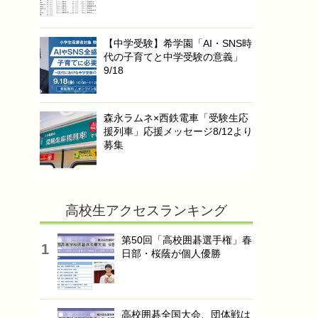
【中学受験】希学園「AI・SNS時
代の子育てと中学受験の意義」
9/18
森永ラムネ×西鉄電車「受験生応
援列車」応援メッセージ8/12より
募集
高校生アクセスランキング
第50回「高校囲碁選手権」春
日部・桜蔭が個人優勝
高校囲碁全国大会、団体戦は