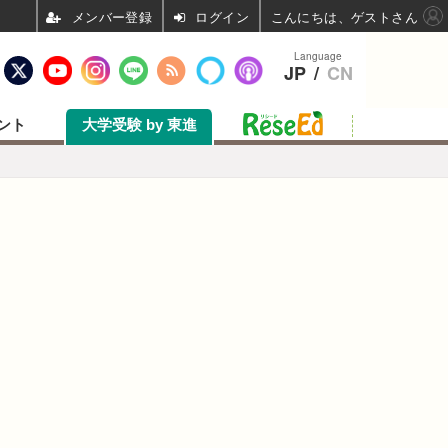
ログイン
こんにちは、ゲストさん
Language
JP
/
CN
ント
大学受験 by 東進