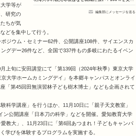
立大学等が
編集部にメッセージを送る
や、研究の
供たちが気
トなどを集中して行う。
ンポジウム・セミナー62件、公開講座108件、サイエンスカ
ミングデー26件など、全国で337件もの多岐にわたるイベン
上旬に安田講堂にて「第139回（2024年秋季）東京大学
回東京大学ホームカミングデイ」を本郷キャンパスとオンライ
座「第45回田無演習林子ども樹木博士」なども企画されて
験科学講座」を行うほか、11月10日に「親子天文教室」
ライン公開講座「日本刀の科学」などを開催。愛知教育大学
＠愛教大」、11月23日に「第6回あつまれ！子どもキャンパ
しく学びを体験するプログラムを実施する。