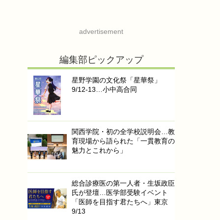
advertisement
編集部ピックアップ
星野学園の文化祭「星華祭」
9/12-13…小中高合同
関西学院・初の全学校説明会…教
育現場から語られた「一貫教育の
魅力とこれから」
総合診療医の第一人者・生坂政臣
氏が登壇…医学部受験イベント
「医師を目指す君たちへ」東京
9/13