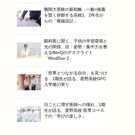
難関大受験の新戦略…一般×推薦
を賢く併願する高校1、2年生か
らの「複線設計」
眼科医に聞く、子供の学習環境と
光の関係…目・姿勢・集中力を整
えるBenQのデスクライト
「MindDuo 2」
「世界とつながる自分」を見つけ
る…1期生が語る、星野高校GFC
入学後の実り
日ごとに増す医師への憧れ…1期
生が語る、星野高校 医専コース
での「学びの楽しさ」