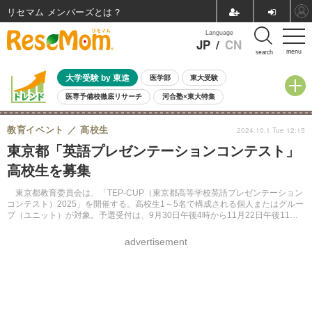
リセマム メンバーズ
Language
JP
/
CN
menu
search
大学受験 by 東進
医学部
東大受験
医専予備校徹底リサーチ
河合塾×東大特集
親子で考える大学選び
高校受験
中学受験
小学校受験
教育イベント
高校生
2024.10.1 Tue 12:15
共通テスト
夏休み
8月開催学校説明会・相談会
東京都「英語プレゼンテーションコンテスト」
8月開催イベント・WS
全国公立高校 過去問
人気記事
高校生を募集
自由研究教材（小学生向け）
自由研究教材（中学生向け）
ランキング
東京都教育委員会は、「TEP-CUP（東京都高等学校英語プレゼンテーション
コンテスト）2025」を開催する。高校生1～5名で構成される個人またはグルー
プ（ユニット）が対象。予選受付は、9月30日午後4時から11月22日午後11時
59分まで。先着順で200ユニットまで応募を受け付ける。
advertisement