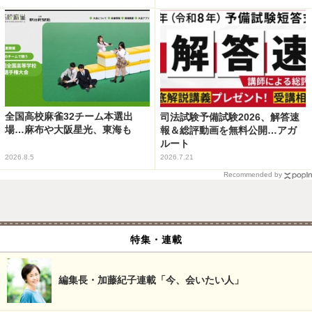
全国高校麻雀32チーム本選出
司法試験予備試験2026、解答速
場…麻布や大阪星光、東海も
報＆総評動画を無料公開…アガ
ルート
2026.8.5
2026.7.21
Recommended by
特集・連載
編集長・加藤紀子連載「今、会いたい人」