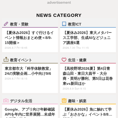
advertisement
NEWS CATEGORY
教育・受験
教育ICT
【夏休み2026】すぐ行けるイ
【夏休み2026】東大メタバー
ベント情報おまとめ便＜8/9-
ス工学部、生成AIなどジュニ
15開催＞
ア講座6選
2026.8.7 Fri 19:45
2026.7.30 Thu 11:15
教育イベント
生活・健康
東京都市大「科学体験教室」
【高校野球2026夏】第4日青
24の実験企画…小中向け9/6
森山田・東日大昌平・大分
商・英明が勝利、第5日は花巻
2026.8.7 Fri 18:15
東vs新田ほか
2026.8.9 Sun 9:15
デジタル生活
趣味・娯楽
Google、アプリ向け年齢確認
【夏休み2026】魚に触れて学
APIを年内に世界展開…未成年
ぶ「おさかな」イベント8/8…