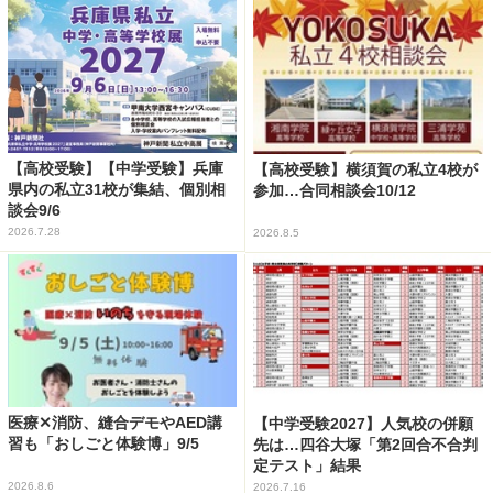
【高校受験】【中学受験】兵庫
【高校受験】横須賀の私立4校が
県内の私立31校が集結、個別相
参加…合同相談会10/12
談会9/6
2026.7.28
2026.8.5
医療✕消防、縫合デモやAED講
【中学受験2027】人気校の併願
習も「おしごと体験博」9/5
先は…四谷大塚「第2回合不合判
定テスト」結果
2026.8.6
2026.7.16