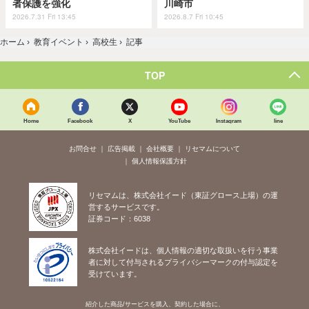
者保護を強化
川崎市
2026.7.31 Fri 13:45
2026.8.7 Fri 10:45
ホーム
›
教育イベント
›
高校生
›
記事
TOP
Home
Facebook
X
YouTube
Instagram
line
お問合せ
広告掲載
会社概要
リセマムについて
個人情報保護方針
リセマムは、株式会社イード（東証グロース上場）の運
営するサービスです。
証券コード：6038
株式会社イードは、個人情報の適切な取扱いを行う事業
者に対して付与されるプライバシーマークの付与認定を
受けています。
紹介した商品/サービスを購入、契約した場合に、