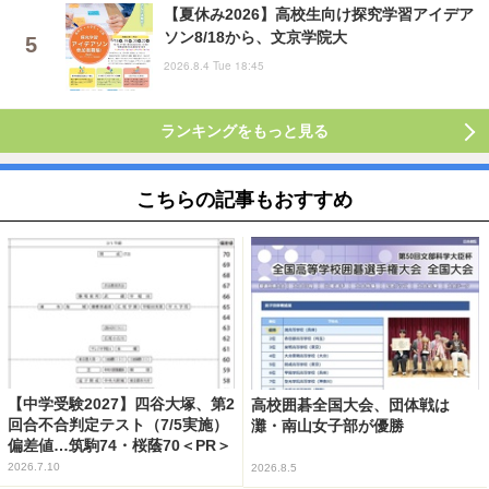
【夏休み2026】高校生向け探究学習アイデア
ソン8/18から、文京学院大
2026.8.4 Tue 18:45
ランキングをもっと見る
こちらの記事もおすすめ
【中学受験2027】四谷大塚、第2
高校囲碁全国大会、団体戦は
回合不合判定テスト（7/5実施）
灘・南山女子部が優勝
偏差値…筑駒74・桜蔭70＜PR＞
2026.7.10
2026.8.5