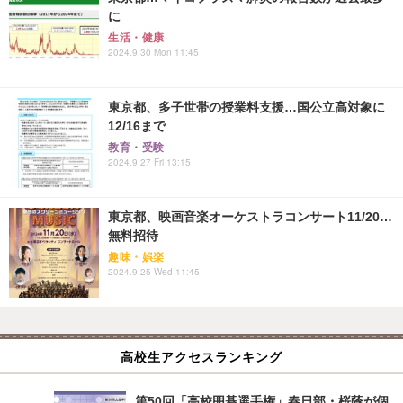
に
生活・健康
2024.9.30 Mon 11:45
東京都、多子世帯の授業料支援…国公立高対象に
12/16まで
教育・受験
2024.9.27 Fri 13:15
東京都、映画音楽オーケストラコンサート11/20…
無料招待
趣味・娯楽
2024.9.25 Wed 11:45
高校生アクセスランキング
第50回「高校囲碁選手権」春日部・桜蔭が個