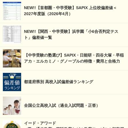
NEW!!【首都圏・中学受験】SAPIX 上位校偏差値＜
2027年度版（2026年4月）
NEW!!【関西・中学受験】浜学園「小6合否判定テス
ト」偏差値一覧
【中学受験の塾選び】SAPIX・日能研・四谷大塚・早稲
アカ・エルカミノ・グノーブルの特徴・費用と合格力
都道府県別 高校入試偏差値ランキング
全国公立高校入試（過去入試問題・正答）
イード・アワード