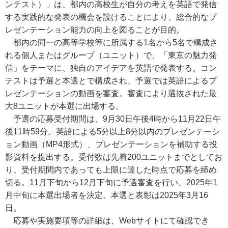
ンテスト）」は、都内の高校生が自分の考えを英語で発信
する実践的な発表の機会を設けることにより、総合的なプ
レゼンテーション能力の向上を図ることが目的。
都内の同一の高等学校等に所属する1名から5名で構成さ
れる個人またはグループ（ユニット）で、「東京の魅力発
信」をテーマに、独自のアイデアを英語で発表する。コン
テストは予選と本選とで構成され、予選では英語によるプ
レゼンテーションの動画を審査。審査により選抜された最
大8ユニットが本選に出場する。
予選の応募受付期間は、9月30日午後4時から11月22日午
後11時59分。英語による5分以上8分以内のプレゼンテーシ
ョン動画（MP4形式）、プレゼンテーションを補助する投
影資料を提出する。受付数は先着200ユニットまでとしてお
り、受付期間内であっても上限に達した時点で応募を締め
切る。11月下旬から12月下旬に予選審査を行い、2025年1
月中旬に本選出場者を決定。本選と表彰は2025年3月16
日。
応募や実施要項等の詳細は、Webサイトにて確認でき