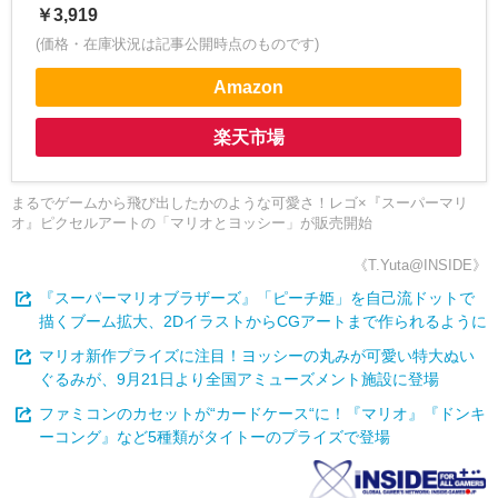
￥3,919
(価格・在庫状況は記事公開時点のものです)
Amazon
楽天市場
まるでゲームから飛び出したかのような可愛さ！レゴ×『スーパーマリ
オ』ピクセルアートの「マリオとヨッシー」が販売開始
《T.Yuta@INSIDE》
『スーパーマリオブラザーズ』「ピーチ姫」を自己流ドットで
描くブーム拡大、2DイラストからCGアートまで作られるように
マリオ新作プライズに注目！ヨッシーの丸みが可愛い特大ぬい
ぐるみが、9月21日より全国アミューズメント施設に登場
ファミコンのカセットが“カードケース“に！『マリオ』『ドンキ
ーコング』など5種類がタイトーのプライズで登場