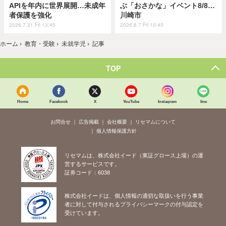
APIを年内に世界展開…未成年
ぶ「おさかな」イベント8/8…
者保護を強化
川崎市
2026.7.31 Fri 13:45
2026.8.7 Fri 10:45
ホーム
›
教育・受験
›
未就学児
›
記事
TOP
Home
Facebook
X
YouTube
Instagram
line
お問合せ
広告掲載
会社概要
リセマムについて
個人情報保護方針
リセマムは、株式会社イード（東証グロース上場）の運
営するサービスです。
証券コード：6038
株式会社イードは、個人情報の適切な取扱いを行う事業
者に対して付与されるプライバシーマークの付与認定を
受けています。