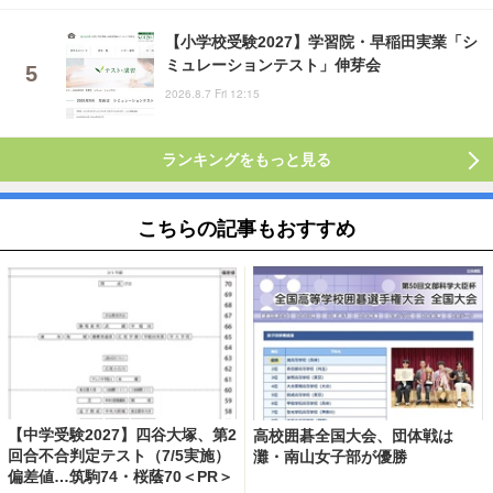
【小学校受験2027】学習院・早稲田実業「シ
ミュレーションテスト」伸芽会
2026.8.7 Fri 12:15
ランキングをもっと見る
こちらの記事もおすすめ
【中学受験2027】四谷大塚、第2
高校囲碁全国大会、団体戦は
回合不合判定テスト（7/5実施）
灘・南山女子部が優勝
偏差値…筑駒74・桜蔭70＜PR＞