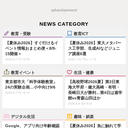
advertisement
NEWS CATEGORY
教育・受験
教育ICT
【夏休み2026】すぐ行けるイ
【夏休み2026】東大メタバー
ベント情報おまとめ便＜8/9-
ス工学部、生成AIなどジュニ
15開催＞
ア講座6選
2026.8.7 Fri 19:45
2026.7.30 Thu 11:15
教育イベント
生活・健康
東京都市大「科学体験教室」
【高校野球2026夏】第3日東
24の実験企画…小中向け9/6
海大甲府・健大高崎・有明・
長崎日大が勝利…第4日は遊学
2026.8.7 Fri 18:15
館vs青森山田ほか
2026.8.8 Sat 9:52
デジタル生活
趣味・娯楽
Google、アプリ向け年齢確認
【夏休み2026】魚に触れて学