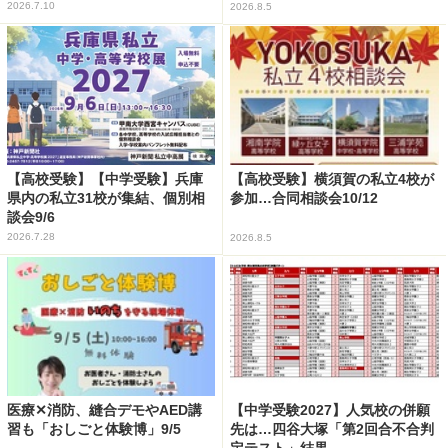
2026.7.10
2026.8.5
【高校受験】【中学受験】兵庫
【高校受験】横須賀の私立4校が
県内の私立31校が集結、個別相
参加…合同相談会10/12
談会9/6
2026.7.28
2026.8.5
医療✕消防、縫合デモやAED講
【中学受験2027】人気校の併願
習も「おしごと体験博」9/5
先は…四谷大塚「第2回合不合判