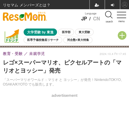
リセマム メンバーズ
Language
JP
/
CN
menu
search
大学受験 by 東進
医学部
東大受験
医専予備校徹底リサーチ
河合塾×東大特集
親子で考える大学選び
高校受験
中学受験
小学校受験
教育・受験
未就学児
2024.10.4 Fri 17:45
共通テスト
夏休み
8月開催学校説明会・相談会
レゴ×スーパーマリオ、ピクセルアートの「マ
8月開催イベント・WS
全国公立高校 過去問
人気記事
リオとヨッシー」発売
自由研究教材（小学生向け）
自由研究教材（中学生向け）
ランキング
「スーパーマリオワールド：マリオ と ヨッシー」が発売！NintendoTOKYO、
OSAKA/KYOTO でも販売します。
advertisement