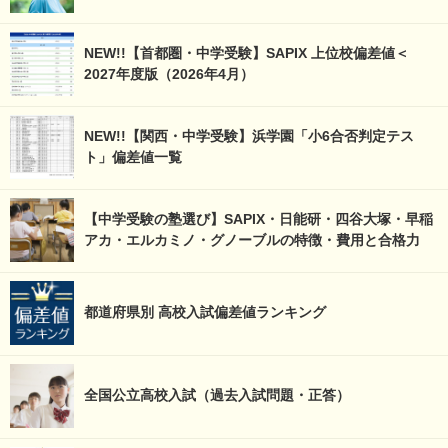
NEW!!【首都圏・中学受験】SAPIX 上位校偏差値＜
2027年度版（2026年4月）
NEW!!【関西・中学受験】浜学園「小6合否判定テス
ト」偏差値一覧
【中学受験の塾選び】SAPIX・日能研・四谷大塚・早稲
アカ・エルカミノ・グノーブルの特徴・費用と合格力
都道府県別 高校入試偏差値ランキング
全国公立高校入試（過去入試問題・正答）