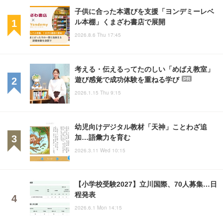
子供に合った本選びを支援「ヨンデミーレベ
ル本棚」くまざわ書店で展開
2026.8.6 Thu 17:45
考える・伝えるってたのしい「めばえ教室」
遊び感覚で成功体験を重ねる学び
PR
2026.1.15 Thu 9:15
幼児向けデジタル教材「天神」ことわざ追
加…語彙力を育む
2026.3.11 Wed 10:15
【小学校受験2027】立川国際、70人募集…日
程発表
2026.6.1 Mon 14:15