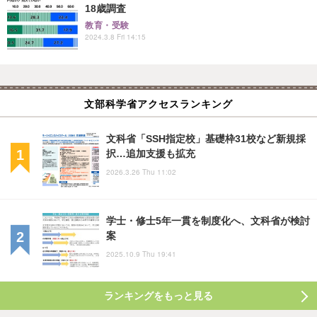
18歳調査
教育・受験
2024.3.8 Fri 14:15
文部科学省アクセスランキング
文科省「SSH指定校」基礎枠31校など新規採
択…追加支援も拡充
2026.3.26 Thu 11:02
学士・修士5年一貫を制度化へ、文科省が検討
案
2025.10.9 Thu 19:41
ランキングをもっと見る