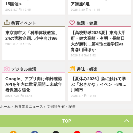
15開催＞
ア講座6選
2026.8.7 Fri 19:45
2026.7.30 Thu 11:15
教育イベント
生活・健康
東京都市大「科学体験教室」
【高校野球2026夏】東海大甲
24の実験企画…小中向け9/6
府・健大高崎・有明・長崎日
大が勝利…第4日は遊学館vs
2026.8.7 Fri 18:15
青森山田ほか
2026.8.8 Sat 9:52
デジタル生活
趣味・娯楽
Google、アプリ向け年齢確認
【夏休み2026】魚に触れて学
APIを年内に世界展開…未成年
ぶ「おさかな」イベント8/8…
者保護を強化
川崎市
2026.7.31 Fri 13:45
2026.8.7 Fri 10:45
ホーム
›
教育業界ニュース
›
文部科学省
›
記事
TOP