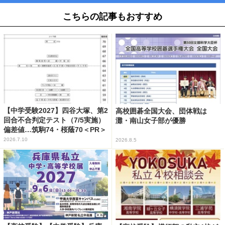
こちらの記事もおすすめ
【中学受験2027】四谷大塚、第2
高校囲碁全国大会、団体戦は
回合不合判定テスト（7/5実施）
灘・南山女子部が優勝
偏差値…筑駒74・桜蔭70＜PR＞
2026.7.10
2026.8.5