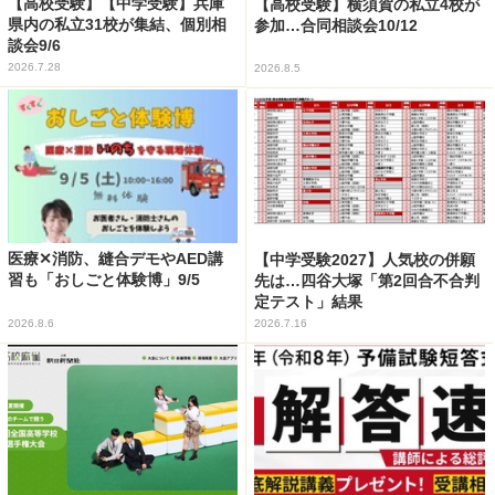
【高校受験】【中学受験】兵庫
【高校受験】横須賀の私立4校が
県内の私立31校が集結、個別相
参加…合同相談会10/12
談会9/6
2026.7.28
2026.8.5
医療✕消防、縫合デモやAED講
【中学受験2027】人気校の併願
習も「おしごと体験博」9/5
先は…四谷大塚「第2回合不合判
定テスト」結果
2026.8.6
2026.7.16