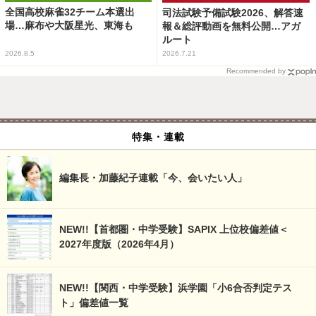
全国高校麻雀32チーム本選出
司法試験予備試験2026、解答速
場…麻布や大阪星光、東海も
報＆総評動画を無料公開…アガ
ルート
2026.8.5
2026.7.21
Recommended by
特集・連載
編集長・加藤紀子連載「今、会いたい人」
NEW!!【首都圏・中学受験】SAPIX 上位校偏差値＜
2027年度版（2026年4月）
NEW!!【関西・中学受験】浜学園「小6合否判定テス
ト」偏差値一覧