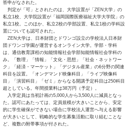
答申がなされた。
判定が「可」とされたのは、大学設置が「ZEN大学」の
私立1校、大学院設置が「福岡国際医療福祉大学大学院」の
私立1校。このほか、私立2校の学部設置、私立1校の学科設
置についても認可された。
ZEN大学は、日本財団とドワンゴ設立の学校法人日本財
団ドワンゴ学園が運営するオンライン大学。学部・学科
は、通信教育課程の知能情報社会学部知能情報社会学科の
み。「数理」「情報」「文化・思想」「社会・ネットワー
ク」「経済・マーケット」「デジタル産業」の6分野の関連
科目を設置。「オンデマンド映像科目」「ライブ映像科
目」「演習科目」「ゼミ」からなる開講予定科目は250科目
超としている。年間授業料は38万円（予定）。
入学定員は当初計画の5,000人から3,500人に減員となっ
た。認可にあたっては、定員規模が大きいことから、安定
的に学生確保ができない場合に学校法人運営へ与える影響
が大きいとして、戦略的な学生募集活動に取り組むことな
ど、複数の附帯事項が付された。