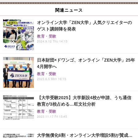
関連ニュース
オンライン大学「ZEN大学」人気クリエイターの
ゲスト講師陣を発表
教育・受験
2024.9.12 Thu 14:15
日本財団×ドワンゴ、オンライン「ZEN大学」25年
4月開学へ
教育・受験
2023.6.5 Mon 16:15
【大学受験2025】大学新設4校が申請、うち通信
教育が3校占める…旺文社分析
教育・受験
2023.11.17 Fri 15:45
大学無償化6割・オンライン大学増設5割が賛成…