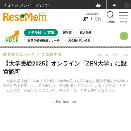
リセマム メンバーズ
Language
JP
/
CN
menu
search
大学受験 by 東進
医学部
東大受験
医専予備校徹底リサーチ
河合塾×東大特集
親子で考える大学選び
高校受験
中学受験
小学校受験
教育業界ニュース
文部科学省
2024.10.30 Wed 13:15
共通テスト
夏休み
8月開催学校説明会・相談会
【大学受験2025】オンライン「ZEN大学」に設
8月開催イベント・WS
全国公立高校 過去問
人気記事
置認可
自由研究教材（小学生向け）
自由研究教材（中学生向け）
ランキング
文部科学省は2024年10月29日、2025年度（令和7年度）開設予定の大学等の
設置に係る答申について公表した。日本財団とドワンゴによるオンライン大学
「ZEN大学」の新設などについて、判定を「可」とする答申がなされた。
advertisement