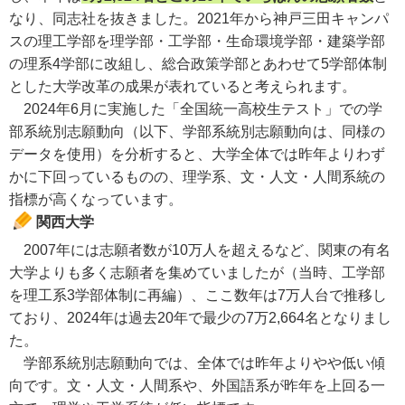
なり、同志社を抜きました。2021年から神戸三田キャンパ
スの理工学部を理学部・工学部・生命環境学部・建築学部
の理系4学部に改組し、総合政策学部とあわせて5学部体制
とした大学改革の成果が表れていると考えられます。
2024年6月に実施した「全国統一高校生テスト」での学
部系統別志願動向（以下、学部系統別志願動向は、同様の
データを使用）を分析すると、大学全体では昨年よりわず
かに下回っているものの、理学系、文・人文・人間系統の
指標が高くなっています。
関西大学
2007年には志願者数が10万人を超えるなど、関東の有名
大学よりも多く志願者を集めていましたが（当時、工学部
を理工系3学部体制に再編）、ここ数年は7万人台で推移し
ており、2024年は過去20年で最少の7万2,664名となりまし
た。
学部系統別志願動向では、全体では昨年よりやや低い傾
向です。文・人文・人間系や、外国語系が昨年を上回る一