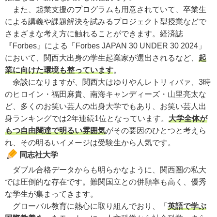
また、起業支援のプログラムも用意されていて、卒業生
による講義や課題解決を試みるプロジェクト型授業などで
さまざまな考え方に触れることができます。経済誌
『Forbes』による「Forbes JAPAN 30 UNDER 30 2024」
において、関西大出身の学生起業家が選出されるなど、
起
業に向けた環境も整っています
。
余談になりますが、関西大はゆりやんレトリィバァ、3時
のヒロイン・福田麻貴、南海キャンディーズ・山里亮太な
ど、多くのお笑い芸人の出身大学でもあり、お笑い芸人出
身ランキングでは2年連続1位となっています。
大学全体が
もつ自由闊達で明るい雰囲気
がその要因のひとつと考えら
れ、その明るいイメージは受験生から人気です。
同志社大学
ダブル合格データからも明らかなように、関西圏の私大
では圧倒的な存在です。難関国立との併願率も高く、優秀
な学生が集まってきます。
グローバル教育に熱心に取り組んでおり、「
英語で学ぶ