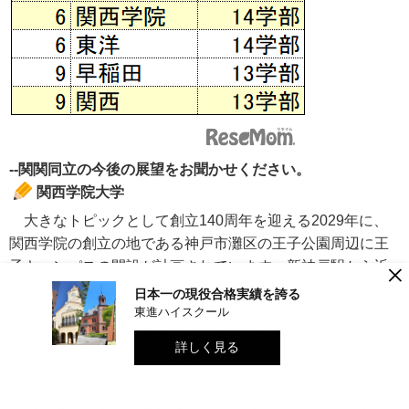
--関関同立の今後の展望をお聞かせください。
関西学院大学
大きなトピックとして創立140周年を迎える2029年に、
関西学院の創立の地である神戸市灘区の王子公園周辺に王
×
子キャンパスの開設が計画されています。新神戸駅から近
く非常に良い立地です。ダブル合格進学では立命館に逆転
日本一の現役合格実績を誇る
を許してしまっていますが、今後に控える新キャンパス設
東進ハイスクール
置や志願者の増加の状況をみても、これからの関西学院に
詳しく見る
は注目していきたいところです。
志願者の増加について補足すると、2021年から一般選抜
の入学者枠を広げたことにより、関西学院をチャレンジ校