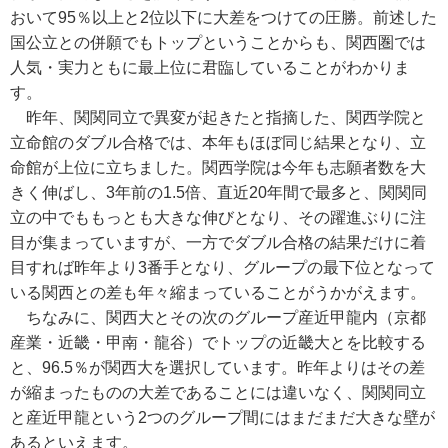
おいて95％以上と2位以下に大差をつけての圧勝。前述した
国公立との併願でもトップということからも、関西圏では
人気・実力ともに最上位に君臨していることがわかりま
す。
昨年、関関同立で異変が起きたと指摘した、関西学院と
立命館のダブル合格では、本年もほぼ同じ結果となり、立
命館が上位に立ちました。関西学院は今年も志願者数を大
きく伸ばし、3年前の1.5倍、直近20年間で最多と、関関同
立の中でももっとも大きな伸びとなり、その躍進ぶりに注
目が集まっていますが、一方でダブル合格の結果だけに着
目すれば昨年より3番手となり、グループの最下位となって
いる関西との差も年々縮まっていることがうかがえます。
ちなみに、関西大とその次のグループ産近甲龍内（京都
産業・近畿・甲南・龍谷）でトップの近畿大とを比較する
と、96.5％が関西大を選択しています。昨年よりはその差
が縮まったものの大差であることには違いなく、関関同立
と産近甲龍という2つのグループ間にはまだまだ大きな壁が
あるといえます。