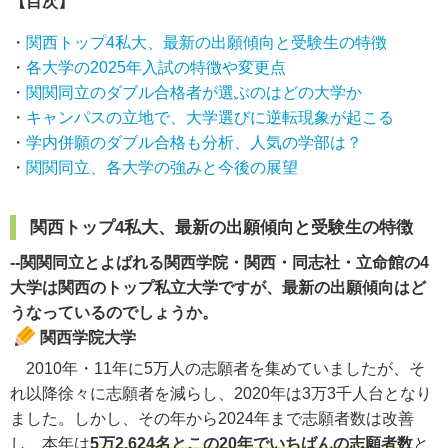
【目次】
・
関西トップ4私大、最新の出願傾向と受験生の特徴
・
各大学の2025年入試の特徴や変更点
・
関関同立のダブル合格者が選ぶのはどの大学か
・
キャンパスの立地で、大学選びに逆転現象が起こる
・
学内併願のダブル合格も分析、人気の学部は？
・
関関同立、各大学の強みと今後の展望
関西トップ4私大、最新の出願傾向と受験生の特徴
--
関関同立とよばれる関西学院・関西・同志社・立命館の4
大学は関西のトップ私立大学ですが、最新の出願傾向はど
うなっているのでしょうか
。
関西学院大学
2010年・11年に5万人の志願者を集めていましたが、そ
れ以降徐々に志願者を減らし、2020年は3万3千人台となり
ました。しかし、その年から2024年まで志願者数は改善
し、本年は
5万2,624名とこの20年でいちばんの志願者数
と