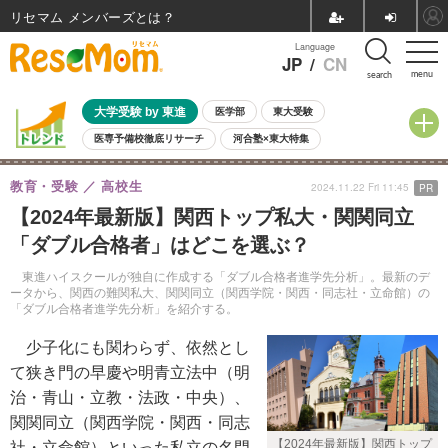
リセマム メンバーズ
Language
JP
/
CN
menu
search
大学受験 by 東進
医学部
東大受験
医専予備校徹底リサーチ
河合塾×東大特集
親子で考える大学選び
高校受験
中学受験
小学校受験
教育・受験
高校生
2024.11.22 Fri 11:45
PR
共通テスト
夏休み
8月開催学校説明会・相談会
【2024年最新版】関西トップ私大・関関同立
8月開催イベント・WS
全国公立高校 過去問
人気記事
「ダブル合格者」はどこを選ぶ？
自由研究教材（小学生向け）
自由研究教材（中学生向け）
ランキング
東進ハイスクールが独自に作成する「ダブル合格者進学先分析」。最新のデ
ータから、関西の難関私大、関関同立（関西学院・関西・同志社・立命館）の
「ダブル合格者進学先分析」を紹介する。
少子化にも関わらず、依然とし
て狭き門の早慶や明青立法中（明
治・青山・立教・法政・中央）、
関関同立（関西学院・関西・同志
【2024年最新版】関西トップ
社・立命館）といった私立の名門