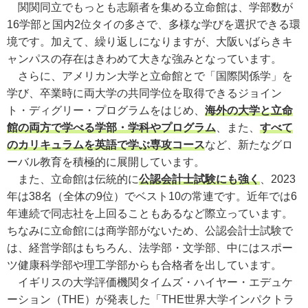
関関同立でもっとも志願者を集める立命館は、学部数が
16学部と国内2位タイの多さで、多様な学びを選択できる環
境です。加えて、繰り返しになりますが、大阪いばらきキ
ャンパスの存在はきわめて大きな強みとなっています。
さらに、アメリカン大学と立命館とで「国際関係学」を
学び、卒業時に両大学の共同学位を取得できるジョイン
ト・ディグリー・プログラムをはじめ、
海外の大学と立命
館の両方で学べる学部・学科やプログラム
、また、
すべて
のカリキュラムを英語で学ぶ専攻コース
など、新たなグロ
ーバル教育を積極的に展開しています。
また、立命館は伝統的に
公認会計士試験にも強く
、2023
年は38名（全体の9位）でベスト10の常連です。近年では6
年連続で同志社を上回ることもあるなど際立っています。
ちなみに立命館には商学部がないため、公認会計士試験で
は、経営学部はもちろん、法学部・文学部、中にはスポー
ツ健康科学部や理工学部からも合格者を出しています。
イギリスの大学評価機関タイムズ・ハイヤー・エデュケ
ーション（THE）が発表した「THE世界大学インパクトラ