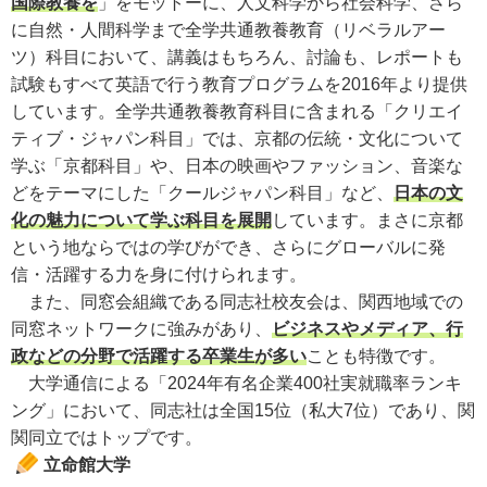
国際教養を
」をモットーに、人文科学から社会科学、さら
に自然・人間科学まで全学共通教養教育（リベラルアー
ツ）科目において、講義はもちろん、討論も、レポートも
試験もすべて英語で行う教育プログラムを2016年より提供
しています。全学共通教養教育科目に含まれる「クリエイ
ティブ・ジャパン科目」では、京都の伝統・文化について
学ぶ「京都科目」や、日本の映画やファッション、音楽な
どをテーマにした「クールジャパン科目」など、
日本の文
化の魅力について学ぶ科目を展開
しています。まさに京都
という地ならではの学びができ、さらにグローバルに発
信・活躍する力を身に付けられます。
また、同窓会組織である同志社校友会は、関西地域での
同窓ネットワークに強みがあり、
ビジネスやメディア、行
政などの分野で活躍する卒業生が多い
ことも特徴です。
大学通信による「2024年有名企業400社実就職率ランキ
ング」において、同志社は全国15位（私大7位）であり、関
関同立ではトップです。
立命館大学