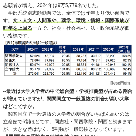
志願者が増え、2024年は9万5,779名でした。
学部系統別志願動向では、全体では昨年より低い傾向で
す。
文・人文・人間系や、薬学、環境・情報・国際系統が
昨年を上回る
一方で、社会・社会福祉、法・政治系統が低
い指標です。
--最近は大学入学者の中で総合型・学校推薦型が占める割合
が増えていますが、関関同立で一般選抜の割合が高い大学
はどこですか。
関関同立で一般選抜の入学者の割合がいちばん高いのは
立命館で6割ほどです。同志社・関西学院・関西と続きます
が、大きな差はなく、5割強が一般選抜となっています。