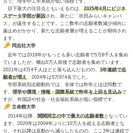
方で、理学や工学系統が低い指標です。
目下最大の注目点ともいえるのは、
2025年4月にビジネ
スデータ学部が新設
され、新たに「吹田みらいキャンパ
ス」が誕生することです。ここ数年の志願者数減少傾向に
歯止めがかかり、新たな志願者層が増えることが期待され
ます。
同志社大学
近年では2018年がもっとも多い志願者で5万8千人を集め
ていましたが、概ね5万人前後で志願者を集めています。
2021年は4万4千人ほどと落ち込んだものの、
3年連続で志
願者が増え
、2024年は5万974名でした。
学部系統別志願動向では、全体では昨年とほぼ同数で
す。
理学や環境・情報・国際系統で昨年を上回る見込み
で
すが、外国語や社会・社会福祉系統が低い指標です。
立命館大学
2014年以降、
関関同立の中で最大の志願者数
となってい
ます。2020年は2004年ぶりに10万人を超える志願者とな
り、それ以降は反動から減らしたものの、ここ3年は連続で