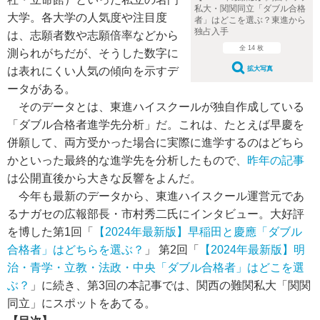
私大・関関同立「ダブル合格
大学。各大学の人気度や注目度
者」はどこを選ぶ？東進から
独占入手
は、志願者数や志願倍率などから
全 14 枚
測られがちだが、そうした数字に
は表れにくい人気の傾向を示すデ
拡大写真
ータがある。
そのデータとは、東進ハイスクールが独自作成している
「ダブル合格者進学先分析」だ。これは、たとえば早慶を
併願して、両方受かった場合に実際に進学するのはどちら
かといった最終的な進学先を分析したもので、
昨年の記事
は公開直後から大きな反響をよんだ。
今年も最新のデータから、東進ハイスクール運営元であ
るナガセの広報部長・市村秀二氏にインタビュー。大好評
を博した第1回「
【2024年最新版】早稲田と慶應「ダブル
合格者」はどちらを選ぶ？
」 第2回「
【2024年最新版】明
治・青学・立教・法政・中央「ダブル合格者」はどこを選
ぶ？
」に続き、第3回の本記事では、関西の難関私大「関関
同立」にスポットをあてる。