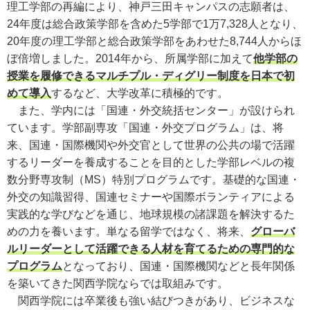
理工学部の再編により、神戸三田キャンパスの志願者は、
24年度は総合政策学部を含めた5学部で1万7,328人となり、
20年度の理工学部と総合政策学部をあわせた8,744人からほ
ぼ倍増しました。2014年から、所属学部に加えて
他学部の
授業を履修できるマルチプル・ディグリー制度を日本で初
めて導入
するなど、大学改革に積極的です。
また、学内には「国連・外交統括センター」が設けられ
ています。学部副専攻「国連・外交プログラム」は、将
来、国連・国際機関や外交官として世界の公共の場で活躍
するリーダーを養成することを目的とした学部レベルの複
数分野専攻制（MS）特別プログラムです。基礎的な国連・
外交の知識習得、国連セミナーや国際ボランティアによる
実践的な学びなどを通じ、地球規模の諸課題を解決するた
めの力を養います。単なる留学ではなく、将来、
グローバ
ルリーダーとして活躍できる人材を育てるための専門的な
プログラム
となっており、国連・国際機関などと長年関係
を築いてきた関西学院ならでは取組みです。
関西学院には卒業後も強い結びつきがあり、ビジネスな