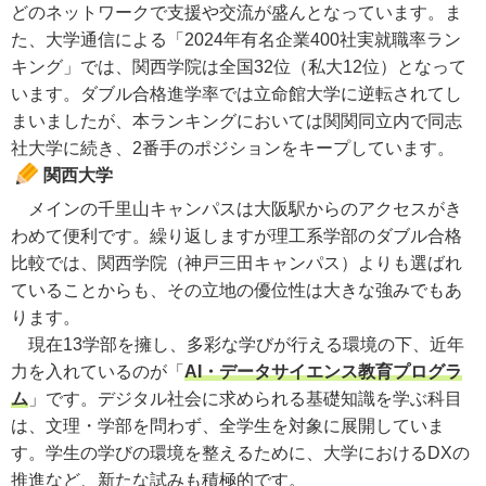
どのネットワークで支援や交流が盛んとなっています。ま
た、大学通信による「2024年有名企業400社実就職率ラン
キング」では、関西学院は全国32位（私大12位）となって
います。ダブル合格進学率では立命館大学に逆転されてし
まいましたが、本ランキングにおいては関関同立内で同志
社大学に続き、2番手のポジションをキープしています。
関西大学
メインの千里山キャンパスは大阪駅からのアクセスがき
わめて便利です。繰り返しますが理工系学部のダブル合格
比較では、関西学院（神戸三田キャンパス）よりも選ばれ
ていることからも、その立地の優位性は大きな強みでもあ
ります。
現在13学部を擁し、多彩な学びが行える環境の下、近年
力を入れているのが「
AI・データサイエンス教育プログラ
ム
」です。デジタル社会に求められる基礎知識を学ぶ科目
は、文理・学部を問わず、全学生を対象に展開していま
す。学生の学びの環境を整えるために、大学におけるDXの
推進など、新たな試みも積極的です。