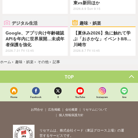
東vs新田ほか
2026.8.9 Sun 9:15
デジタル生活
趣味・娯楽
Google、アプリ向け年齢確認
【夏休み2026】魚に触れて学
APIを年内に世界展開…未成年
ぶ「おさかな」イベント8/8…
者保護を強化
川崎市
2026.7.31 Fri 13:45
2026.8.7 Fri 10:45
ホーム
›
趣味・娯楽
›
その他
›
記事
TOP
Home
Facebook
X
YouTube
Instagram
line
お問合せ
広告掲載
会社概要
リセマムについて
個人情報保護方針
リセマムは、株式会社イード（東証グロース上場）の運
営するサービスです。