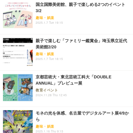
国立国際美術館、親子で楽しめる2つのイベント
3/2
趣味・娯楽
2025.1.7 Tue 19:15
親子で楽しむ「ファミリー鑑賞会」埼玉県立近代
美術館2/20
趣味・娯楽
2025.1.7 Tue 18:15
京都芸術大・東北芸術工科大「DOUBLE
ANNUAL」プレビュー展
教育イベント
2024.11.28 Thu 12:45
モネの光を体感、名古屋でデジタルアート展4/9か
ら
趣味・娯楽
2025.1.16 Thu 9:15