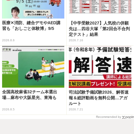
医療✕消防、縫合デモやAED講
【中学受験2027】人気校の併願
習も「おしごと体験博」9/5
先は…四谷大塚「第2回合不合判
定テスト」結果
2026.8.6
2026.7.16
全国高校麻雀32チーム本選出
司法試験予備試験2026、解答速
場…麻布や大阪星光、東海も
報＆総評動画を無料公開…アガ
ルート
2026.8.5
2026.7.21
Recommended by