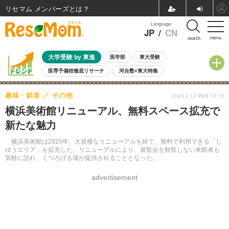
リセマム メンバーズ
Language
JP
/
CN
menu
search
大学受験 by 東進
医学部
東大受験
医専予備校徹底リサーチ
河合塾×東大特集
親子で考える大学選び
高校受験
中学受験
小学校受験
趣味・娯楽
その他
2025.2.12 Wed 13:15
共通テスト
夏休み
8月開催学校説明会・相談会
横浜美術館リニューアル、無料スペース拡充で
8月開催イベント・WS
全国公立高校 過去問
人気記事
新たな魅力
自由研究教材（小学生向け）
自由研究教材（中学生向け）
ランキング
横浜美術館は2025年、大規模なリニューアルを経て、無料で利用できる「じ
ゆうエリア」を拡充した。リニューアルにより、展覧会を観覧しない来館者も
気軽に訪れ、くつろげる場が提供されることとなった。
advertisement