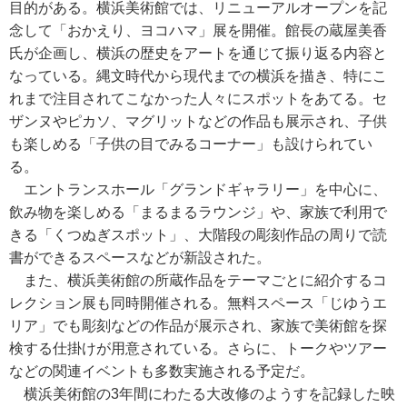
目的がある。横浜美術館では、リニューアルオープンを記
念して「おかえり、ヨコハマ」展を開催。館長の蔵屋美香
氏が企画し、横浜の歴史をアートを通じて振り返る内容と
なっている。縄文時代から現代までの横浜を描き、特にこ
れまで注目されてこなかった人々にスポットをあてる。セ
ザンヌやピカソ、マグリットなどの作品も展示され、子供
も楽しめる「子供の目でみるコーナー」も設けられてい
る。
エントランスホール「グランドギャラリー」を中心に、
飲み物を楽しめる「まるまるラウンジ」や、家族で利用で
きる「くつぬぎスポット」、大階段の彫刻作品の周りで読
書ができるスペースなどが新設された。
また、横浜美術館の所蔵作品をテーマごとに紹介するコ
レクション展も同時開催される。無料スペース「じゆうエ
リア」でも彫刻などの作品が展示され、家族で美術館を探
検する仕掛けが用意されている。さらに、トークやツアー
などの関連イベントも多数実施される予定だ。
横浜美術館の3年間にわたる大改修のようすを記録した映