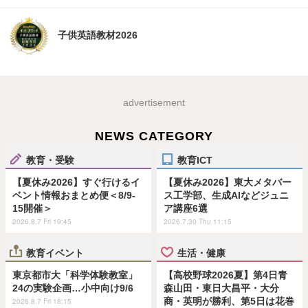
子供英語教材2026
advertisement
NEWS CATEGORY
教育・受験
教育ICT
【夏休み2026】すぐ行けるイ
【夏休み2026】東大メタバー
ベント情報おまとめ便＜8/9-
ス工学部、生成AIなどジュニ
15開催＞
ア講座6選
2026.8.7 Fri 19:45
2026.7.30 Thu 11:15
教育イベント
生活・健康
東京都市大「科学体験教室」
【高校野球2026夏】第4日青
24の実験企画…小中向け9/6
森山田・東日大昌平・大分
商・英明が勝利、第5日は花巻
2026.8.7 Fri 18:15