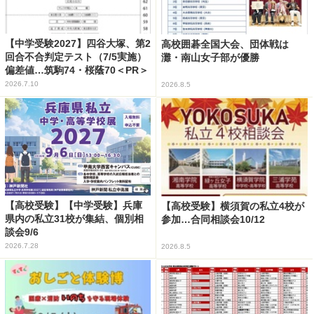
【中学受験2027】四谷大塚、第2
高校囲碁全国大会、団体戦は
回合不合判定テスト（7/5実施）
灘・南山女子部が優勝
偏差値…筑駒74・桜蔭70＜PR＞
2026.7.10
2026.8.5
【高校受験】【中学受験】兵庫
【高校受験】横須賀の私立4校が
県内の私立31校が集結、個別相
参加…合同相談会10/12
談会9/6
2026.7.28
2026.8.5