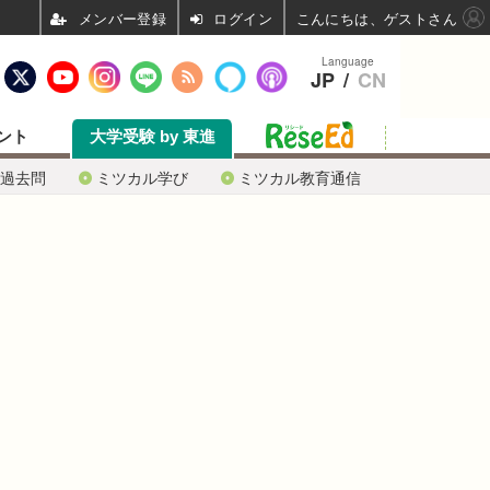
ログイン
こんにちは、ゲストさん
Language
JP
/
CN
ント
大学受験 by 東進
過去問
ミツカル学び
ミツカル教育通信