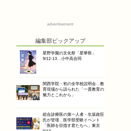
advertisement
編集部ピックアップ
星野学園の文化祭「星華祭」
9/12-13…小中高合同
関西学院・初の全学校説明会…教
育現場から語られた「一貫教育の
魅力とこれから」
総合診療医の第一人者・生坂政臣
氏が登壇…医学部受験イベント
「医師を目指す君たちへ」東京