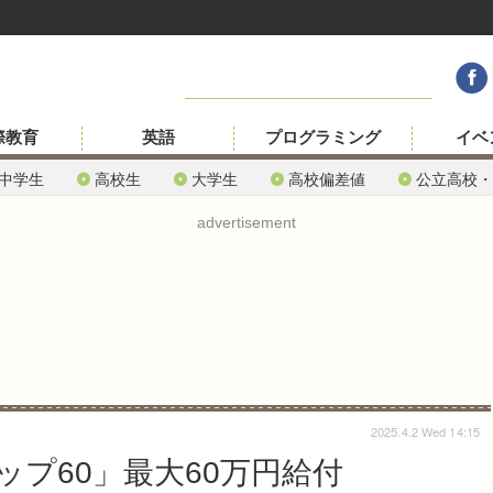
際教育
英語
プログラミング
イベ
中学生
高校生
大学生
高校偏差値
公立高校・
advertisement
2025.4.2 Wed 14:15
プ60」最大60万円給付