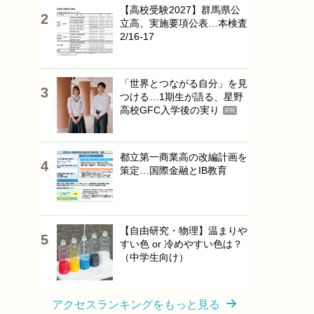
【高校受験2027】群馬県公
立高、実施要項公表…本検査
2/16-17
「世界とつながる自分」を見
つける…1期生が語る、星野
高校GFC入学後の実り
PR
都立第一商業高の改編計画を
策定…国際金融とIB教育
【自由研究・物理】温まりや
すい色 or 冷めやすい色は？
（中学生向け）
アクセスランキングをもっと見る