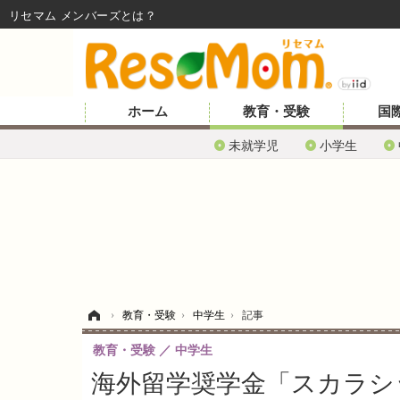
リセマム メンバーズ
ホーム
教育・受験
国
未就学児
小学生
ホーム
›
教育・受験
›
中学生
›
記事
教育・受験
中学生
海外留学奨学金「スカラシッ