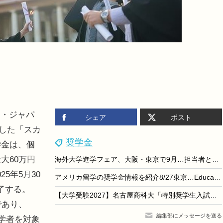
・ジャパ
シェア
ポスト
設した「スカ
奨学金
学金は、個
大60万円
海外大学進学フェア、大阪・東京で9月…担当者と個別相談
5年5月30
アメリカ留学の奨学金情報を紹介8/27東京…EducationUSA
了する。
【大学受験2027】名古屋商科大「特別奨学生入試」最大360万円給付
であり、
編集部にメッセージを送る
留学者を対象