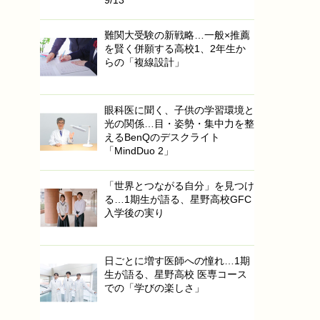
9/13
難関大受験の新戦略…一般×推薦
を賢く併願する高校1、2年生か
らの「複線設計」
眼科医に聞く、子供の学習環境と
光の関係…目・姿勢・集中力を整
えるBenQのデスクライト
「MindDuo 2」
「世界とつながる自分」を見つけ
る…1期生が語る、星野高校GFC
入学後の実り
日ごとに増す医師への憧れ…1期
生が語る、星野高校 医専コース
での「学びの楽しさ」