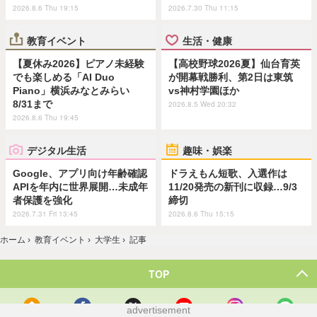
2026.8.6 Thu 19:15
2026.7.30 Thu 11:15
教育イベント
生活・健康
【夏休み2026】ピアノ未経験
【高校野球2026夏】仙台育英
でも楽しめる「AI Duo
が開幕戦勝利、第2日は東筑
Piano」横浜みなとみらい
vs神村学園ほか
8/31まで
2026.8.5 Wed 20:32
2026.8.6 Thu 19:45
デジタル生活
趣味・娯楽
Google、アプリ向け年齢確認
ドラえもん短歌、入選作は
APIを年内に世界展開…未成年
11/20発売の新刊に収録…9/3
者保護を強化
締切
2026.7.31 Fri 13:45
2026.8.6 Thu 15:15
ホーム
›
教育イベント
›
大学生
›
記事
TOP
advertisement