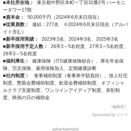
■本社所在地：
東京都中野区本町一丁目32番2号 ハーモニ
ータワー17階
■資本金：
50,000千円（2024年6月末日現在）
■従業員数：
連結：277名
※2024年6月末日現在（アルバ
イト含む）
■新卒採用実績：
2023年3名、2024年3名、2025年3名
■新卒採用予定人数：
26卒3～5名程度、27卒3～5名程度、
28卒3～5名程度
■福利厚生：
健康保険（ITS健康保険組合）、厚生年金保
険、労災保険、雇用保険加入、定期健康診断
■社内制度：
食事補助制度（食事券半額負担）、借上社宅
制度、懇親会費補助制度、歓迎会費補助制度、オフィシャ
ルクラブ支援制度、ワンコインアイディア制度、表彰制
度、映画の日の補助金
《編集部》
Sponsored by イード
advertisement