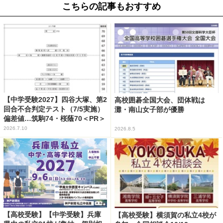
こちらの記事もおすすめ
【中学受験2027】四谷大塚、第2
高校囲碁全国大会、団体戦は
回合不合判定テスト（7/5実施）
灘・南山女子部が優勝
偏差値…筑駒74・桜蔭70＜PR＞
2026.7.10
2026.8.5
【高校受験】【中学受験】兵庫
【高校受験】横須賀の私立4校が