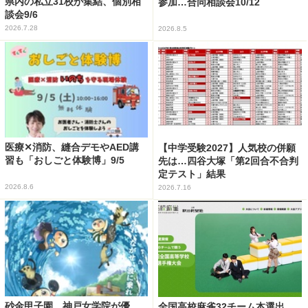
県内の私立31校が集結、個別相
参加…合同相談会10/12
談会9/6
2026.7.28
2026.8.5
医療✕消防、縫合デモやAED講
【中学受験2027】人気校の併願
習も「おしごと体験博」9/5
先は…四谷大塚「第2回合不合判
定テスト」結果
2026.8.6
2026.7.16
砂金甲子園、神戸女学院が優
全国高校麻雀32チーム本選出