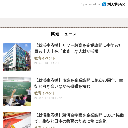
Sponsored by
関連ニュース
【就活生応援】リソー教育を企業訪問…生徒も社
員も十人十色「素直」な人材が活躍
教育イベント
2025.4.18 Fri 15:45
【就活生応援】市進を企業訪問…創立60周年、生
徒と向き合いながら研鑽を積む
教育イベント
2025.4.17 Thu 10:45
【就活生応援】駿河台学園を企業訪問…DXと協働
で、生徒と日本の教育のために常に進化
教育イベント