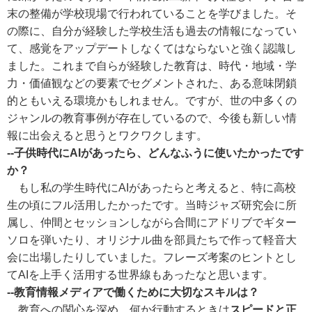
末の整備が学校現場で行われていることを学びました。そ
の際に、自分が経験した学校生活も過去の情報になってい
て、感覚をアップデートしなくてはならないと強く認識し
ました。これまで自らが経験した教育は、時代・地域・学
力・価値観などの要素でセグメントされた、ある意味閉鎖
的ともいえる環境かもしれません。ですが、世の中多くの
ジャンルの教育事例が存在しているので、今後も新しい情
報に出会えると思うとワクワクします。
--子供時代にAIがあったら、どんなふうに使いたかったです
か？
もし私の学生時代にAIがあったらと考えると、特に高校
生の頃にフル活用したかったです。当時ジャズ研究会に所
属し、仲間とセッションしながら合間にアドリブでギター
ソロを弾いたり、オリジナル曲を部員たちで作って軽音大
会に出場したりしていました。フレーズ考案のヒントとし
てAIを上手く活用する世界線もあったなと思います。
--教育情報メディアで働くために大切なスキルは？
教育への関心を深め、何か行動するときは
スピードと正