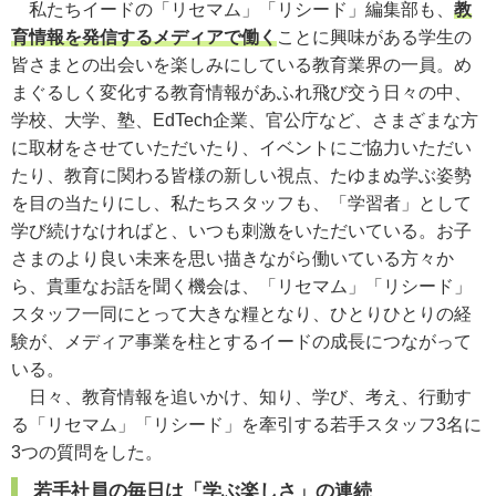
私たちイードの「リセマム」「リシード」編集部も、
教
育情報を発信するメディアで働く
ことに興味がある学生の
皆さまとの出会いを楽しみにしている教育業界の一員。め
まぐるしく変化する教育情報があふれ飛び交う日々の中、
学校、大学、塾、EdTech企業、官公庁など、さまざまな方
に取材をさせていただいたり、イベントにご協力いただい
たり、教育に関わる皆様の新しい視点、たゆまぬ学ぶ姿勢
を目の当たりにし、私たちスタッフも、「学習者」として
学び続けなければと、いつも刺激をいただいている。お子
さまのより良い未来を思い描きながら働いている方々か
ら、貴重なお話を聞く機会は、「リセマム」「リシード」
スタッフ一同にとって大きな糧となり、ひとりひとりの経
験が、メディア事業を柱とするイードの成長につながって
いる。
日々、教育情報を追いかけ、知り、学び、考え、行動す
る「リセマム」「リシード」を牽引する若手スタッフ3名に
3つの質問をした。
若手社員の毎日は「学ぶ楽しさ」の連続