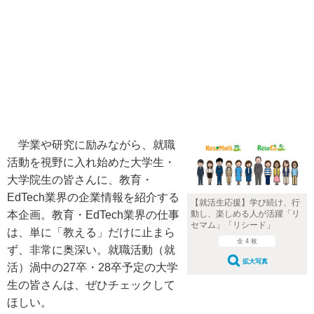
学業や研究に励みながら、就職
活動を視野に入れ始めた大学生・
大学院生の皆さんに、教育・
EdTech業界の企業情報を紹介する
【就活生応援】学び続け、行
本企画。教育・EdTech業界の仕事
動し、楽しめる人が活躍「リ
セマム」「リシード」
は、単に「教える」だけに止まら
全 4 枚
ず、非常に奥深い。就職活動（就
拡大写真
活）渦中の27卒・28卒予定の大学
生の皆さんは、ぜひチェックして
ほしい。