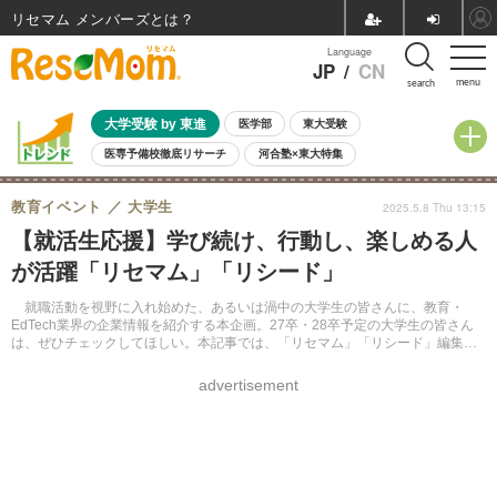
リセマム メンバーズ
Language
JP
/
CN
menu
search
大学受験 by 東進
医学部
東大受験
医専予備校徹底リサーチ
河合塾×東大特集
親子で考える大学選び
高校受験
中学受験
小学校受験
教育イベント
大学生
2025.5.8 Thu 13:15
共通テスト
夏休み
8月開催学校説明会・相談会
【就活生応援】学び続け、行動し、楽しめる人
8月開催イベント・WS
全国公立高校 過去問
人気記事
が活躍「リセマム」「リシード」
自由研究教材（小学生向け）
自由研究教材（中学生向け）
ランキング
就職活動を視野に入れ始めた、あるいは渦中の大学生の皆さんに、教育・
EdTech業界の企業情報を紹介する本企画。27卒・28卒予定の大学生の皆さん
は、ぜひチェックしてほしい。本記事では、「リセマム」「リシード」編集部
の若手社員3名に、教育業界の一員としての思いを聞いた。
advertisement