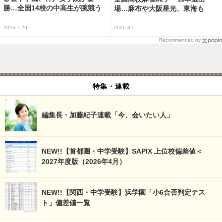
勝…全国14校の中高生が腕競う
場…麻布や大阪星光、東海も
2026.7.29
2026.8.5
Recommended by
特集・連載
編集長・加藤紀子連載「今、会いたい人」
NEW!!【首都圏・中学受験】SAPIX 上位校偏差値＜
2027年度版（2026年4月）
NEW!!【関西・中学受験】浜学園「小6合否判定テス
ト」偏差値一覧