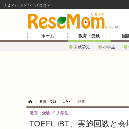
リセマム メンバーズ
ホーム
教育・受験
国
未就学児
小学生
ホーム
›
教育・受験
›
大学生
›
記事
教育・受験
大学生
TOEFL iBT、実施回数