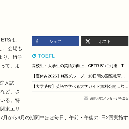
ETSは、
シェア
ポスト
やし、会場も
TOEFL
より、留学
とって、よ
高校生・大学生の英語力向上、CEFR B1に到達…TOEFL
【夏休み2026】N高グループ、10日間の国際教育プログラム…高校生募集
学院入試、
【大学受験】英語で学べる大学ガイド無料公開…帰国子女アカデミー
用など、さ
編集部にメッセージを送る
ている。特
、関東エリ
7月から9月の期間中ほぼ毎日、午前・午後の1日2回実施す