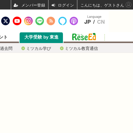
ログイン
こんにちは、ゲストさん
Language
JP
/
CN
ント
大学受験 by 東進
過去問
ミツカル学び
ミツカル教育通信