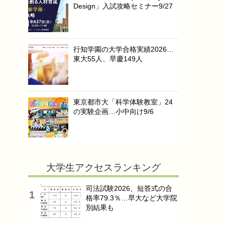
Design」入試攻略セミナー9/27
行知学園の大学合格実績2026…
東大55人、早慶149人
東京都市大「科学体験教室」24
の実験企画…小中向け9/6
大学生アクセスランキング
司法試験2026、短答式の合
格率79.3％…早大など大学院
別結果も