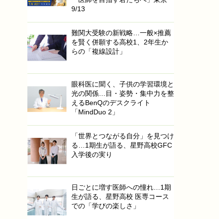
9/13
難関大受験の新戦略…一般×推薦
を賢く併願する高校1、2年生か
らの「複線設計」
眼科医に聞く、子供の学習環境と
光の関係…目・姿勢・集中力を整
えるBenQのデスクライト
「MindDuo 2」
「世界とつながる自分」を見つけ
る…1期生が語る、星野高校GFC
入学後の実り
日ごとに増す医師への憧れ…1期
生が語る、星野高校 医専コース
での「学びの楽しさ」