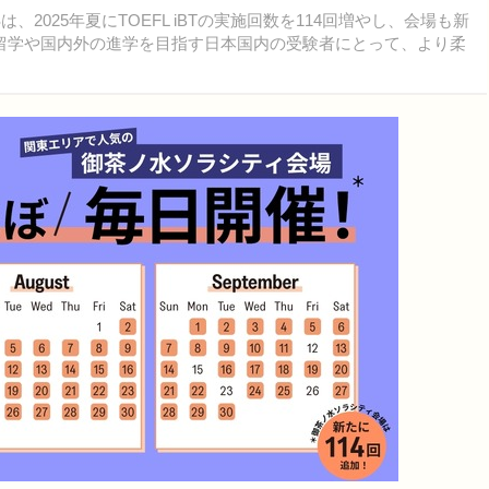
2025年夏にTOEFL iBTの実施回数を114回増やし、会場も新
留学や国内外の進学を目指す日本国内の受験者にとって、より柔