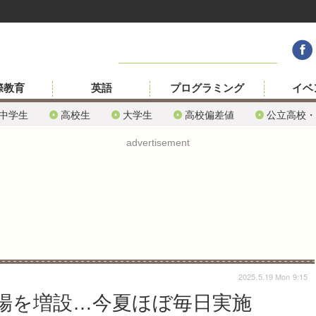
際教育
英語
プログラミング
イベ
中学生
高校生
大学生
高校偏差値
公立高校・
advertisement
2025.5.19 Mon 9:15
と会場を増設…今夏ほぼ毎日実施