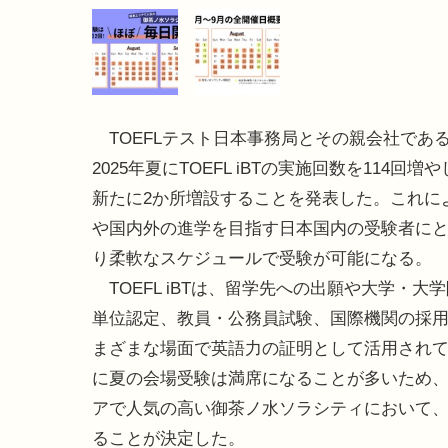
TOEFLテスト日本事務局とその親会社である
2025年夏にTOEFL iBTの実施回数を114回増
新たに2か所増設することを発表した。これに
や国内外の進学を目指す日本国内の受験者に
り柔軟なスケジュールで受験が可能になる。
TOEFL iBTは、留学先への出願や大学・大
単位認定、教員・公務員試験、国際機関の採
まざまな場面で英語力の証明として活用され
に夏の会場受験は満席になることが多いため
アで人気の高い御茶ノ水ソラシティにおいて、
ることが決定した。