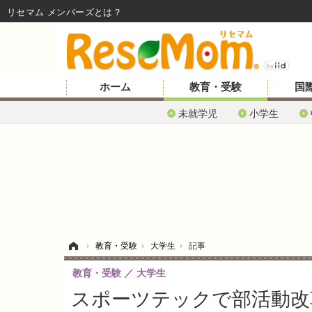
リセマム メンバーズ
ホーム
教育・受験
国
未就学児
小学生
ホーム
›
教育・受験
›
大学生
›
記事
教育・受験
大学生
スポーツテックで部活動改