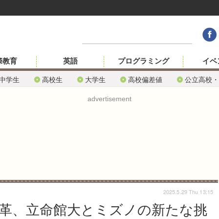
際教育
英語
プログラミング
イベ
中学生
高校生
大学生
高校偏差値
公立高校・
advertisement
2025.5.29 Thu 13:15
革、立命館大とミズノの新たな挑