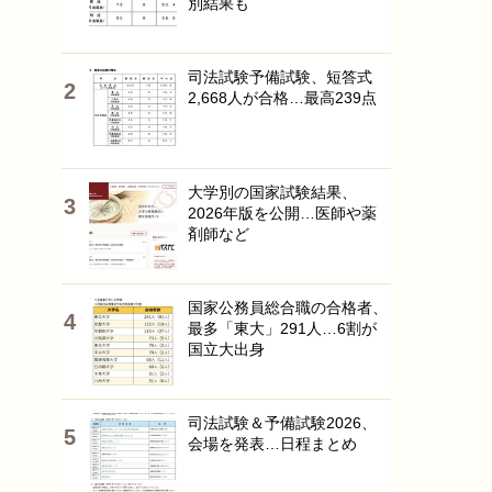
別結果も
司法試験予備試験、短答式
2,668人が合格…最高239点
大学別の国家試験結果、
2026年版を公開…医師や薬
剤師など
国家公務員総合職の合格者、
最多「東大」291人…6割が
国立大出身
司法試験＆予備試験2026、
会場を発表…日程まとめ