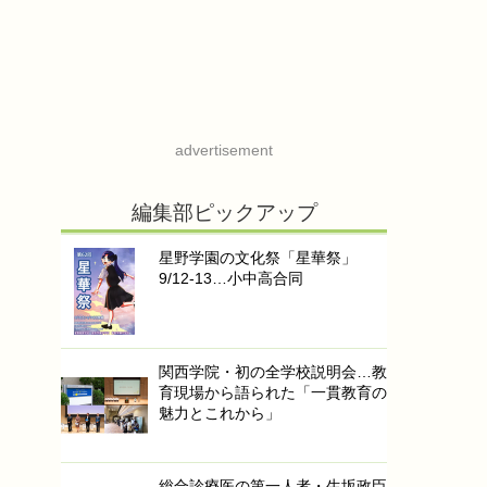
advertisement
編集部ピックアップ
星野学園の文化祭「星華祭」
9/12-13…小中高合同
関西学院・初の全学校説明会…教
育現場から語られた「一貫教育の
魅力とこれから」
総合診療医の第一人者・生坂政臣