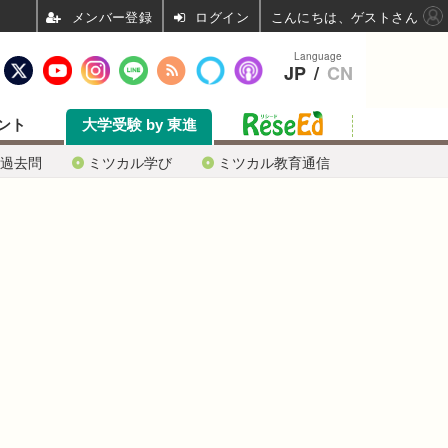
ログイン
こんにちは、ゲストさん
Language
JP
/
CN
ント
大学受験 by 東進
過去問
ミツカル学び
ミツカル教育通信