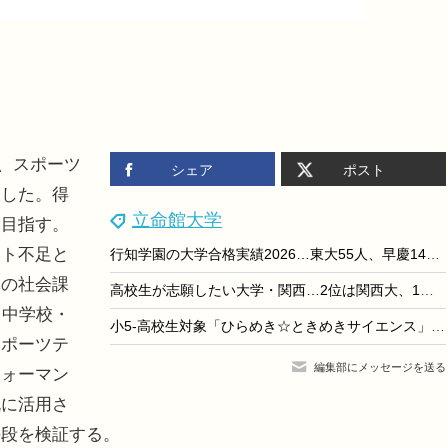
に、スポーツ
シェア
ポスト
表した。得
立命館大学
を目指す。
ト不足と
行知学園の大学合格実績2026…東大55人、早慶149人
体の社会課
高校生が志願したい大学・関西…2位は関西大、1位は？
、中学校・
小5-高校生対象「ひらめき☆ときめきサイエンス」大学の研究室で科学を体験
スポーツテ
編集部にメッセージを送る
フォーマン
既に活用さ
手段を検証する。