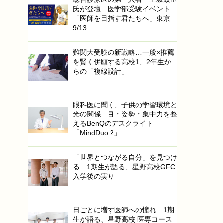
氏が登壇…医学部受験イベント
「医師を目指す君たちへ」東京
9/13
難関大受験の新戦略…一般×推薦
を賢く併願する高校1、2年生か
らの「複線設計」
眼科医に聞く、子供の学習環境と
光の関係…目・姿勢・集中力を整
えるBenQのデスクライト
「MindDuo 2」
「世界とつながる自分」を見つけ
る…1期生が語る、星野高校GFC
入学後の実り
日ごとに増す医師への憧れ…1期
生が語る、星野高校 医専コース