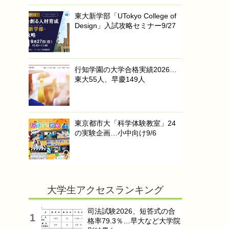
東大新学部「UTokyo College of
Design」入試攻略セミナー9/27
行知学園の大学合格実績2026…
東大55人、早慶149人
東京都市大「科学体験教室」24
の実験企画…小中向け9/6
大学生アクセスランキング
司法試験2026、短答式の合
格率79.3％…早大など大学院