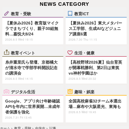
NEWS CATEGORY
教育・受験
教育ICT
【夏休み2026】教育版マイク
【夏休み2026】東大メタバー
ラでまちづくり、親子30組無
ス工学部、生成AIなどジュニ
料…嘉悦大8/24
ア講座6選
2026.8.5 Wed 19:15
2026.7.30 Thu 11:15
教育イベント
生活・健康
糸井重里氏ら登壇、京都橘大
【高校野球2026夏】仙台育英
が清水寺で学部学科開設記念
が開幕戦勝利、第2日は東筑
の講演会
vs神村学園ほか
2026.8.5 Wed 14:15
2026.8.5 Wed 20:32
デジタル生活
趣味・娯楽
Google、アプリ向け年齢確認
全国高校麻雀32チーム本選出
APIを年内に世界展開…未成年
場…麻布や大阪星光、東海も
者保護を強化
2026.8.5 Wed 19:45
2026.7.31 Fri 13:45
ホーム
›
教育・受験
›
中学生
›
記事