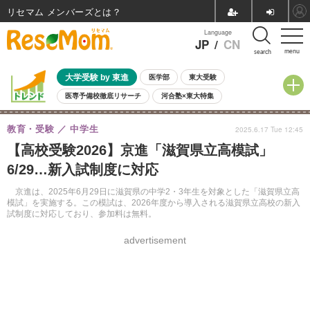
リセマム メンバーズ
Language
JP
/
CN
menu
search
大学受験 by 東進
医学部
東大受験
医専予備校徹底リサーチ
河合塾×東大特集
親子で考える大学選び
高校受験
中学受験
小学校受験
教育・受験
中学生
2025.6.17 Tue 12:45
共通テスト
夏休み
8月開催学校説明会・相談会
【高校受験2026】京進「滋賀県立高模試」
8月開催イベント・WS
全国公立高校 過去問
人気記事
6/29…新入試制度に対応
自由研究教材（小学生向け）
自由研究教材（中学生向け）
ランキング
京進は、2025年6月29日に滋賀県の中学2・3年生を対象とした「滋賀県立高
模試」を実施する。この模試は、2026年度から導入される滋賀県立高校の新入
試制度に対応しており、参加料は無料。
advertisement