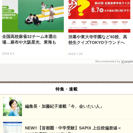
全国高校麻雀32チーム本選出
渋幕や東大寺学園など40校、高
場…麻布や大阪星光、東海も
校生クイズTOKYOラウンドへ
2026.8.5
2026.7.29
Recommended by
特集・連載
編集長・加藤紀子連載「今、会いたい人」
NEW!!【首都圏・中学受験】SAPIX 上位校偏差値＜