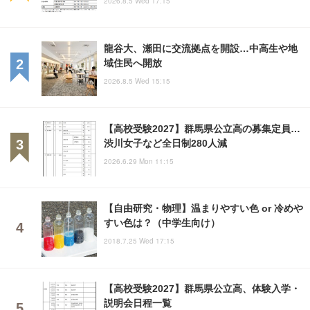
2026.8.5 Wed 17:15
龍谷大、瀬田に交流拠点を開設…中高生や地
域住民へ開放
2026.8.5 Wed 15:15
【高校受験2027】群馬県公立高の募集定員…
渋川女子など全日制280人減
2026.6.29 Mon 11:15
【自由研究・物理】温まりやすい色 or 冷めや
すい色は？（中学生向け）
2018.7.25 Wed 17:15
【高校受験2027】群馬県公立高、体験入学・
説明会日程一覧