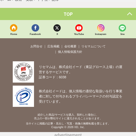
TOP
Home
Facebook
X
YouTube
Instagram
line
お問合せ
広告掲載
会社概要
リセマムについて
個人情報保護方針
リセマムは、株式会社イード（東証グロース上場）の運
営するサービスです。
証券コード：6038
株式会社イードは、個人情報の適切な取扱いを行う事業
者に対して付与されるプライバシーマークの付与認定を
受けています。
紹介した商品/サービスを購入、契約した場合に、
売上の一部が弊社サイトに還元されることがあります。
当サイトに掲載の記事・見出し・写真・画像の無断転載を禁じます。
Copyright © 2026 IID, Inc.
advertisement