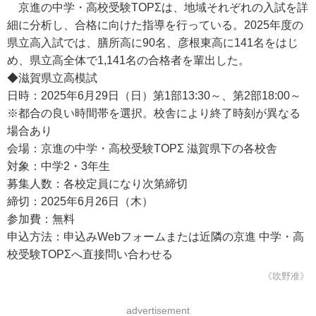
京進の中学・高校受験TOPΣは、地域それぞれの入試を詳
細に分析し、合格に向けた指導を行っている。2025年度の
県立高入試では、膳所高に90名、彦根東高に141名をはじ
め、県立高全体で1,141名の合格者を輩出した。
◆滋賀県立高模試
日時：2025年6月29日（日）第1部13:30～、第2部18:00～
※都合の良い時間帯を選択。校舎により終了時刻が異なる
場合あり
会場：京進の中学・高校受験TOPΣ 滋賀県下の各校舎
対象：中学2・3年生
募集人数：各校定員になり次第締切
締切：2025年6月26日（木）
参加費：無料
申込方法：申込みWebフォームまたは近隣の京進 中学・高
校受験TOPΣへ直接問い合わせる
《吹野准》
advertisement