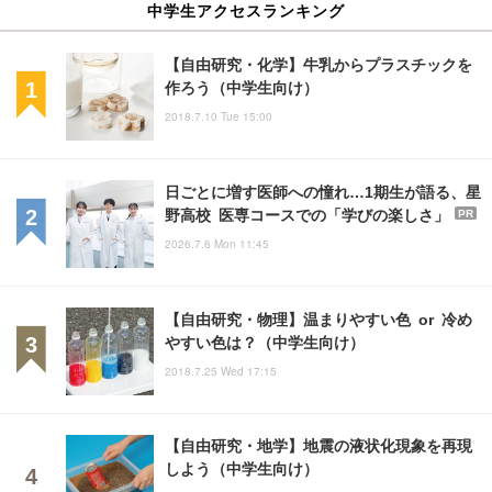
中学生アクセスランキング
【自由研究・化学】牛乳からプラスチックを
作ろう（中学生向け）
2018.7.10 Tue 15:00
日ごとに増す医師への憧れ…1期生が語る、星
野高校 医専コースでの「学びの楽しさ」
PR
2026.7.6 Mon 11:45
【自由研究・物理】温まりやすい色 or 冷め
やすい色は？（中学生向け）
2018.7.25 Wed 17:15
【自由研究・地学】地震の液状化現象を再現
しよう（中学生向け）