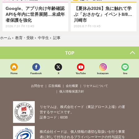
Google、アプリ向け年齢確認
【夏休み2026】魚に触れて学
APIを年内に世界展開…未成年
ぶ「おさかな」イベント8/8…
者保護を強化
川崎市
2026.7.31 Fri 13:45
2026.8.7 Fri 10:45
ホーム
›
教育・受験
›
中学生
›
記事
TOP
Home
Facebook
X
YouTube
Instagram
line
お問合せ
広告掲載
会社概要
リセマムについて
個人情報保護方針
リセマムは、株式会社イード（東証グロース上場）の運
営するサービスです。
証券コード：6038
株式会社イードは、個人情報の適切な取扱いを行う事業
者に対して付与されるプライバシーマークの付与認定を