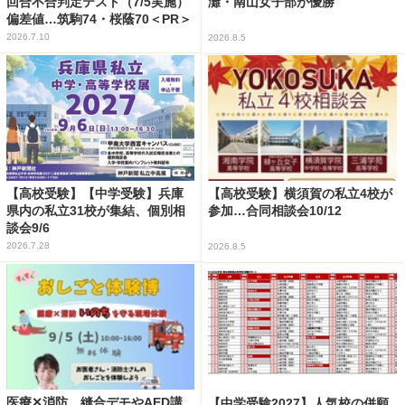
回合不合判定テスト（7/5実施）
灘・南山女子部が優勝
偏差値…筑駒74・桜蔭70＜PR＞
2026.7.10
2026.8.5
【高校受験】【中学受験】兵庫
【高校受験】横須賀の私立4校が
県内の私立31校が集結、個別相
参加…合同相談会10/12
談会9/6
2026.7.28
2026.8.5
医療✕消防、縫合デモやAED講
【中学受験2027】人気校の併願