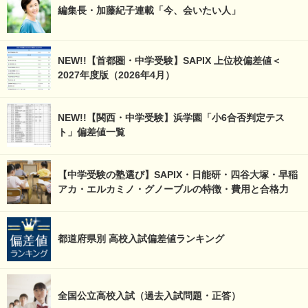
編集長・加藤紀子連載「今、会いたい人」
NEW!!【首都圏・中学受験】SAPIX 上位校偏差値＜
2027年度版（2026年4月）
NEW!!【関西・中学受験】浜学園「小6合否判定テス
ト」偏差値一覧
【中学受験の塾選び】SAPIX・日能研・四谷大塚・早稲
アカ・エルカミノ・グノーブルの特徴・費用と合格力
都道府県別 高校入試偏差値ランキング
全国公立高校入試（過去入試問題・正答）