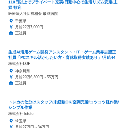
110日以上でプライベート充実/日勤中心で生活リズム安定/主
婦 歓迎
医療法人社団有相会 最成病院
千葉県
月給22万7,000円
正社員
生成AI活用ゲーム開発アシスタント・IT・ゲーム業界志望正
社員「PCスキル活かしたい方・育休取得実績あり」/月給44
株式会社LOP
神奈川県
月給29万6,300円～55万円
正社員
トレカの仕分けスタッフ/未経験OK/空調完備/コツコツ軽作業/
シンプル作業
株式会社Tetote
埼玉県
月給27万円～34万円