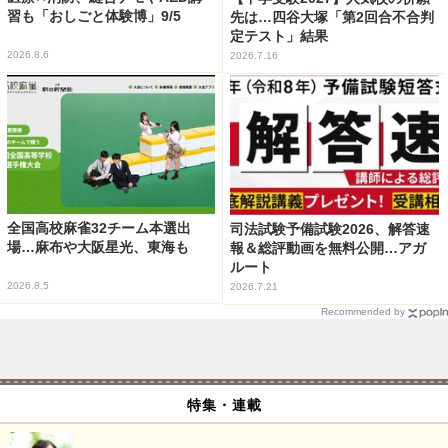
習も「おしごと体験博」9/5
先は…四谷大塚「第2回合不合判
定テスト」結果
2026.8.6
2026.7.16
全国高校麻雀32チーム本選出
司法試験予備試験2026、解答速
場…麻布や大阪星光、東海も
報＆総評動画を無料公開…アガ
ルート
2026.8.5
2026.7.21
Recommended by
特集・連載