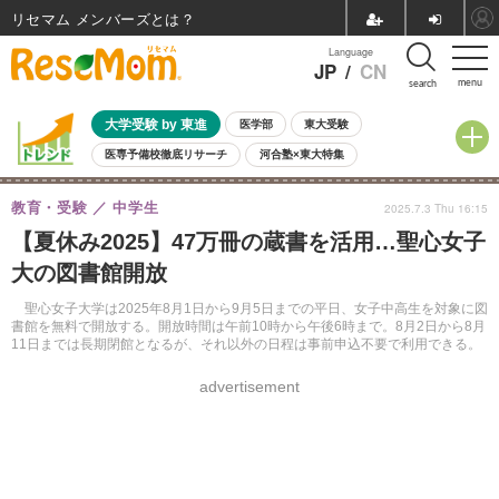
リセマム メンバーズ
Language
JP
/
CN
menu
search
大学受験 by 東進
医学部
東大受験
医専予備校徹底リサーチ
河合塾×東大特集
親子で考える大学選び
高校受験
中学受験
小学校受験
教育・受験
中学生
2025.7.3 Thu 16:15
共通テスト
夏休み
8月開催学校説明会・相談会
【夏休み2025】47万冊の蔵書を活用…聖心女子
8月開催イベント・WS
全国公立高校 過去問
人気記事
大の図書館開放
自由研究教材（小学生向け）
自由研究教材（中学生向け）
ランキング
聖心女子大学は2025年8月1日から9月5日までの平日、女子中高生を対象に図
書館を無料で開放する。開放時間は午前10時から午後6時まで。8月2日から8月
11日までは長期閉館となるが、それ以外の日程は事前申込不要で利用できる。
advertisement