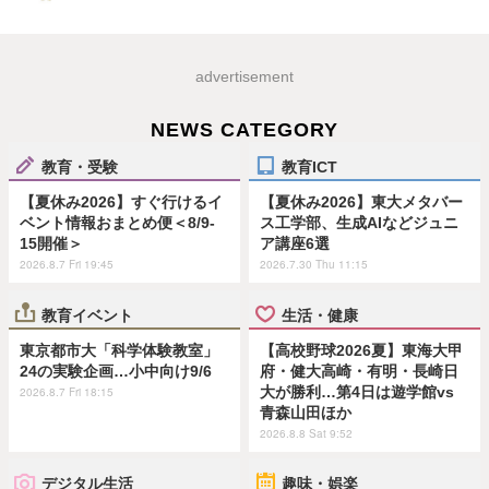
advertisement
NEWS CATEGORY
教育・受験
教育ICT
【夏休み2026】すぐ行けるイ
【夏休み2026】東大メタバー
ベント情報おまとめ便＜8/9-
ス工学部、生成AIなどジュニ
15開催＞
ア講座6選
2026.8.7 Fri 19:45
2026.7.30 Thu 11:15
教育イベント
生活・健康
東京都市大「科学体験教室」
【高校野球2026夏】東海大甲
24の実験企画…小中向け9/6
府・健大高崎・有明・長崎日
大が勝利…第4日は遊学館vs
2026.8.7 Fri 18:15
青森山田ほか
2026.8.8 Sat 9:52
デジタル生活
趣味・娯楽