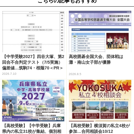
こちらの記事もおすすめ
【中学受験2027】四谷大塚、第2
高校囲碁全国大会、団体戦は
回合不合判定テスト（7/5実施）
灘・南山女子部が優勝
偏差値…筑駒74・桜蔭70＜PR＞
2026.7.10
2026.8.5
【高校受験】【中学受験】兵庫
【高校受験】横須賀の私立4校が
県内の私立31校が集結、個別相
参加…合同相談会10/12