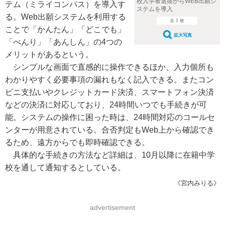
校入学者選抜からWEB出願シ
テム（ミライコンパス）を導入す
ステムを導入
る。Web出願システムを利用する
全 1 枚
ことで「かんたん」「どこでも」
拡大写真
「べんり」「あんしん」の4つの
メリットがあるという。
シンプルな画面で直感的に操作できるほか、入力個所も
わかりやすく必要事項の漏れもなく記入できる。またコン
ビニ支払いやクレジットカード決済、スマートフォン決済
などの決済に対応しており、24時間いつでも手続きが可
能。システムの操作に困った時は、24時間対応のコールセ
ンターが用意されている。合否判定もWeb上から確認でき
るため、遠方からでも即時確認できる。
具体的な手続きの方法など詳細は、10月以降に在籍中学
校を通して通知するとしている。
《宮内みりる》
advertisement