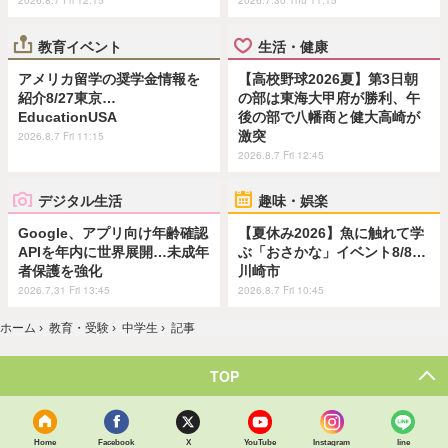
2026.8.7 Fri 12:15
2026.7.30 Thu 11:15
教育イベント
生活・健康
アメリカ留学の奨学金情報を
【高校野球2026夏】第3日朝
紹介8/27東京…
の部は東海大甲府が勝利、午
EducationUSA
後の部で八幡商と健大高崎が
激突
2026.8.7 Fri 11:15
2026.8.7 Fri 12:45
デジタル生活
趣味・娯楽
Google、アプリ向け年齢確認
【夏休み2026】魚に触れて学
APIを年内に世界展開…未成年
ぶ「おさかな」イベント8/8…
者保護を強化
川崎市
2026.7.31 Fri 13:45
2026.8.7 Fri 10:45
ホーム
›
教育・受験
›
中学生
›
記事
TOP
Home
Facebook
X
YouTube
Instagram
line