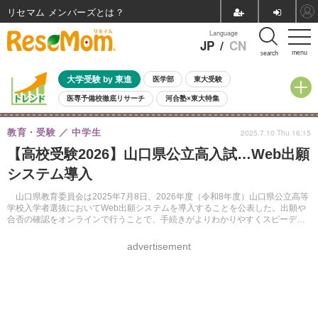
リセマム メンバーズ
Language
JP
/
CN
menu
search
大学受験 by 東進
医学部
東大受験
医専予備校徹底リサーチ
河合塾×東大特集
親子で考える大学選び
高校受験
中学受験
小学校受験
教育・受験
中学生
2025.7.10 Thu 16:15
共通テスト
夏休み
8月開催学校説明会・相談会
【高校受験2026】山口県公立高入試…Web出願
8月開催イベント・WS
全国公立高校 過去問
人気記事
システム導入
自由研究教材（小学生向け）
自由研究教材（中学生向け）
ランキング
山口県教育委員会は2025年7月8日、2026年度（令和8年度）山口県公立高等
学校入学者選抜においてWeb出願システムを導入することを公表した。出願や
合否の確認をオンラインで行うことで、手続きがよりわかりやすくスピーディ
ーになるという。
advertisement