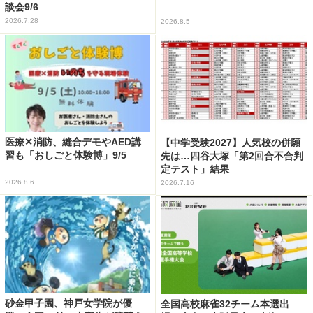
談会9/6
2026.7.28
2026.8.5
医療✕消防、縫合デモやAED講
【中学受験2027】人気校の併願
習も「おしごと体験博」9/5
先は…四谷大塚「第2回合不合判
定テスト」結果
2026.8.6
2026.7.16
砂金甲子園、神戸女学院が優
全国高校麻雀32チーム本選出