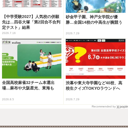
【中学受験2027】人気校の併願
砂金甲子園、神戸女学院が優
先は…四谷大塚「第2回合不合判
勝…全国14校の中高生が腕競う
定テスト」結果
2026.7.16
2026.7.29
全国高校麻雀32チーム本選出
渋幕や東大寺学園など40校、高
場…麻布や大阪星光、東海も
校生クイズTOKYOラウンドへ
2026.8.5
2026.7.29
Recommended by