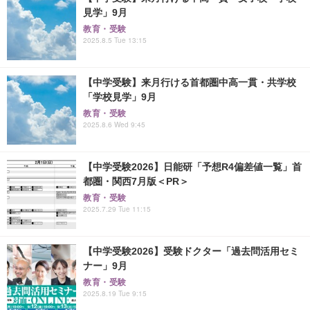
見学」9月
教育・受験
2025.8.5 Tue 13:15
【中学受験】来月行ける首都圏中高一貫・共学校
「学校見学」9月
教育・受験
2025.8.6 Wed 9:45
【中学受験2026】日能研「予想R4偏差値一覧」首
都圏・関西7月版＜PR＞
教育・受験
2025.7.29 Tue 11:15
【中学受験2026】受験ドクター「過去問活用セミ
ナー」9月
教育・受験
2025.8.19 Tue 9:15