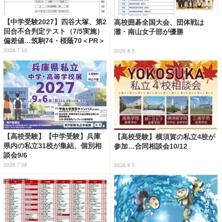
【中学受験2027】四谷大塚、第2
高校囲碁全国大会、団体戦は
回合不合判定テスト（7/5実施）
灘・南山女子部が優勝
偏差値…筑駒74・桜蔭70＜PR＞
2026.7.10
2026.8.5
【高校受験】【中学受験】兵庫
【高校受験】横須賀の私立4校が
県内の私立31校が集結、個別相
参加…合同相談会10/12
談会9/6
2026.7.28
2026.8.5