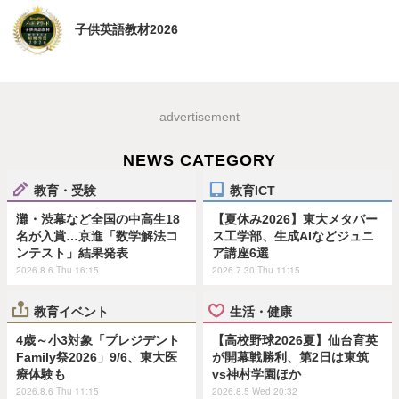
子供英語教材2026
advertisement
NEWS CATEGORY
教育・受験
教育ICT
灘・渋幕など全国の中高生18
【夏休み2026】東大メタバー
名が入賞…京進「数学解法コ
ス工学部、生成AIなどジュニ
ンテスト」結果発表
ア講座6選
2026.8.6 Thu 16:15
2026.7.30 Thu 11:15
教育イベント
生活・健康
4歳～小3対象「プレジデント
【高校野球2026夏】仙台育英
Family祭2026」9/6、東大医
が開幕戦勝利、第2日は東筑
療体験も
vs神村学園ほか
2026.8.6 Thu 11:15
2026.8.5 Wed 20:32