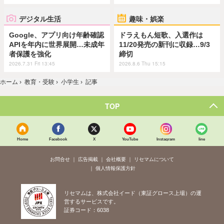
デジタル生活
趣味・娯楽
Google、アプリ向け年齢確認
ドラえもん短歌、入選作は
APIを年内に世界展開…未成年
11/20発売の新刊に収録…9/3
者保護を強化
締切
2026.7.31 Fri 13:45
2026.8.6 Thu 15:15
ホーム
›
教育・受験
›
小学生
›
記事
TOP
Home
Facebook
X
YouTube
Instagram
line
お問合せ
広告掲載
会社概要
リセマムについて
個人情報保護方針
リセマムは、株式会社イード（東証グロース上場）の運
営するサービスです。
証券コード：6038