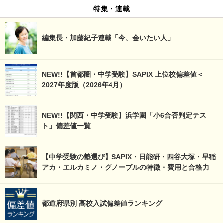
特集・連載
編集長・加藤紀子連載「今、会いたい人」
NEW!!【首都圏・中学受験】SAPIX 上位校偏差値＜
2027年度版（2026年4月）
NEW!!【関西・中学受験】浜学園「小6合否判定テス
ト」偏差値一覧
【中学受験の塾選び】SAPIX・日能研・四谷大塚・早稲
アカ・エルカミノ・グノーブルの特徴・費用と合格力
都道府県別 高校入試偏差値ランキング