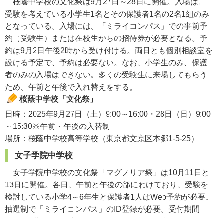
桜蔭中学校の文化祭は9月27日～28日に開催。入場は、
受験を考えている小学生1名とその保護者1名の2名1組のみ
となっている。入場には、「ミライコンパス」での事前予
約（受験生）または在校生からの招待券が必要となる。予
約は9月2日午後2時から受け付ける。両日とも個別相談室を
設ける予定で、予約は必要ない。なお、小学生のみ、保護
者のみの入場はできない。多くの受験生に来場してもらう
ため、午前と午後で入れ替えをする。
桜蔭中学校「文化祭」
日時：2025年9月27日（土）9:00～16:00・28日（日）9:00
～15:30※午前・午後の入替制
場所：桜蔭中学校高等学校（東京都文京区本郷1-5-25）
女子学院中学校
女子学院中学校の文化祭「マグノリア祭」は10月11日と
13日に開催。各日、午前と午後の部にわけており、受験を
検討している小学4～6年生と保護者1人はWeb予約が必要。
抽選制で「ミライコンパス」のID登録が必要。受付期間