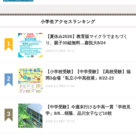
小学生アクセスランキング
【夏休み2026】教育版マイクラでまちづく
り、親子30組無料…嘉悦大8/24
2026.8.5 Wed 19:15
【小学校受験】【中学受験】【高校受験】福
岡3会場「私立小中高校展」8/22-23
2026.8.5 Wed 17:45
【中学受験】今週末行ける中高一貫「学校見
学」8/8…桜蔭、品川女子など10校
2026.8.3 Mon 10:15