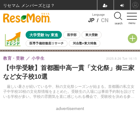
リセマム メンバーズ
Language
JP
/
CN
menu
search
大学受験 by 東進
医学部
東大受験
医専予備校徹底リサーチ
河合塾×東大特集
親子で考える大学選び
高校受験
中学受験
小学校受験
教育・受験
小学生
2025.8.26 Tue 16:15
共通テスト
夏休み
8月開催学校説明会・相談会
【中学受験】首都圏中高一貫「文化祭」御三家
8月開催イベント・WS
全国公立高校 過去問
人気記事
など女子校10選
自由研究教材（小学生向け）
自由研究教材（中学生向け）
ランキング
厳しい暑さが続いている中、秋の文化祭シーズンが始まる。首都圏の私立女
子中学校10校の文化祭情報をまとめた。受験生の入場には事前予約制を設けて
いる学校が多い。学校の雰囲気を直に感じられる機会で、受験校を決める参考
にしたい。
advertisement