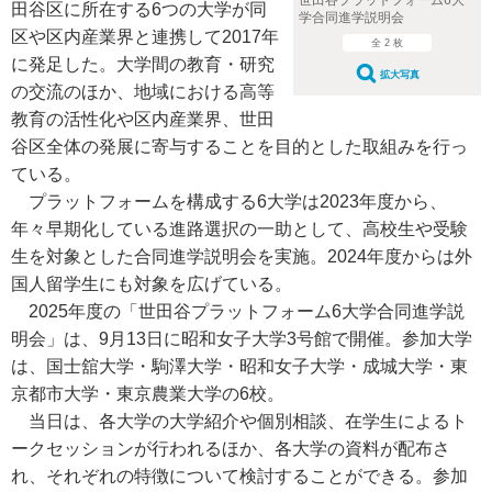
世田谷プラットフォーム6大
田谷区に所在する6つの大学が同
学合同進学説明会
区や区内産業界と連携して2017年
全 2 枚
に発足した。大学間の教育・研究
拡大写真
の交流のほか、地域における高等
教育の活性化や区内産業界、世田
谷区全体の発展に寄与することを目的とした取組みを行っ
ている。
プラットフォームを構成する6大学は2023年度から、
年々早期化している進路選択の一助として、高校生や受験
生を対象とした合同進学説明会を実施。2024年度からは外
国人留学生にも対象を広げている。
2025年度の「世田谷プラットフォーム6大学合同進学説
明会」は、9月13日に昭和女子大学3号館で開催。参加大学
は、国士舘大学・駒澤大学・昭和女子大学・成城大学・東
京都市大学・東京農業大学の6校。
当日は、各大学の大学紹介や個別相談、在学生によるト
ークセッションが行われるほか、各大学の資料が配布さ
れ、それぞれの特徴について検討することができる。参加