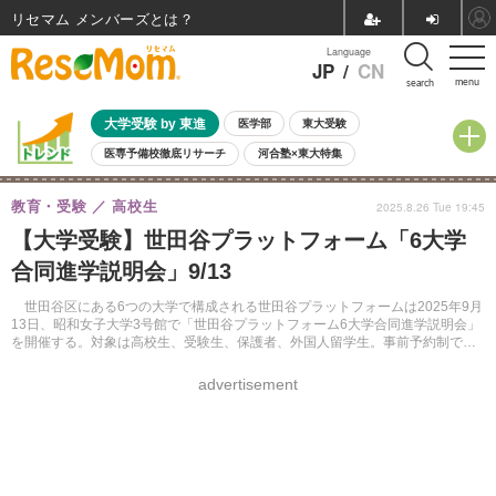
リセマム メンバーズ
Language
JP
/
CN
menu
search
大学受験 by 東進
医学部
東大受験
医専予備校徹底リサーチ
河合塾×東大特集
親子で考える大学選び
高校受験
中学受験
小学校受験
教育・受験
高校生
2025.8.26 Tue 19:45
共通テスト
夏休み
8月開催学校説明会・相談会
【大学受験】世田谷プラットフォーム「6大学
8月開催イベント・WS
全国公立高校 過去問
人気記事
合同進学説明会」9/13
自由研究教材（小学生向け）
自由研究教材（中学生向け）
ランキング
世田谷区にある6つの大学で構成される世田谷プラットフォームは2025年9月
13日、昭和女子大学3号館で「世田谷プラットフォーム6大学合同進学説明会」
を開催する。対象は高校生、受験生、保護者、外国人留学生。事前予約制で定
員は設けられておらず、入場無料、入退場自由。
advertisement