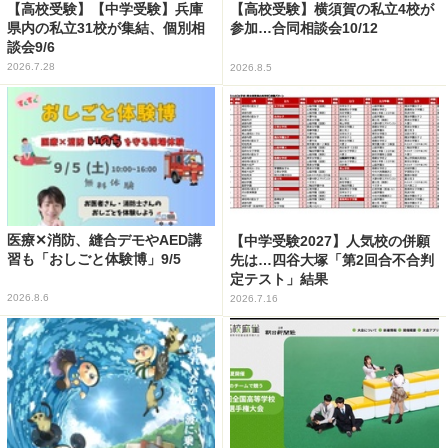
【高校受験】【中学受験】兵庫
【高校受験】横須賀の私立4校が
県内の私立31校が集結、個別相
参加…合同相談会10/12
談会9/6
2026.7.28
2026.8.5
医療✕消防、縫合デモやAED講
【中学受験2027】人気校の併願
習も「おしごと体験博」9/5
先は…四谷大塚「第2回合不合判
定テスト」結果
2026.8.6
2026.7.16