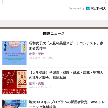
Sponsored by
関連ニュース
昭和女子大「人見杯英語スピーチコンテスト」参
加者受付中
教育・受験
2025.8.21 Thu 13:15
【大学受験】学習院・成蹊・成城・武蔵・甲南大
の進学相談会…福岡8/30
教育・受験
2025.8.15 Fri 14:15
駒大DXスキルプログラムの採用者決定…AWSトレ
ーニング無料提供