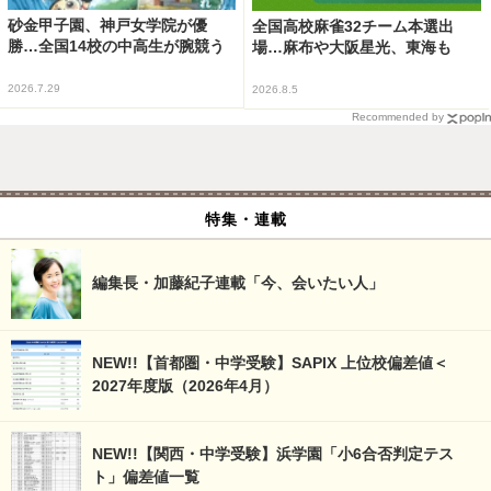
砂金甲子園、神戸女学院が優
全国高校麻雀32チーム本選出
勝…全国14校の中高生が腕競う
場…麻布や大阪星光、東海も
2026.7.29
2026.8.5
Recommended by
特集・連載
編集長・加藤紀子連載「今、会いたい人」
NEW!!【首都圏・中学受験】SAPIX 上位校偏差値＜
2027年度版（2026年4月）
NEW!!【関西・中学受験】浜学園「小6合否判定テス
ト」偏差値一覧