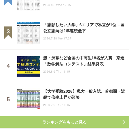
2026.8.5 Wed 12:15
「志願したい大学」6エリアで私立が1位…国
公立志向は2年連続低下
2026.7.28 Tue 17:27
灘・渋幕など全国の中高生18名が入賞…京進
「数学解法コンテスト」結果発表
2026.8.6 Thu 16:15
【大学受験2026】私大一般入試、首都圏・近
畿で倍率上昇が顕著
2026.7.9 Thu 19:15
ランキングをもっと見る