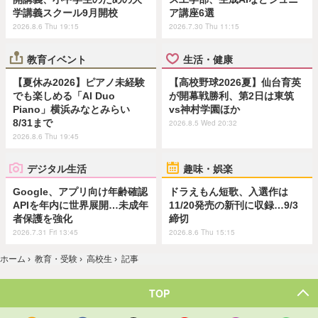
学講義スクール9月開校
ア講座6選
2026.8.6 Thu 19:15
2026.7.30 Thu 11:15
教育イベント
生活・健康
【夏休み2026】ピアノ未経験
【高校野球2026夏】仙台育英
でも楽しめる「AI Duo
が開幕戦勝利、第2日は東筑
Piano」横浜みなとみらい
vs神村学園ほか
8/31まで
2026.8.5 Wed 20:32
2026.8.6 Thu 19:45
デジタル生活
趣味・娯楽
Google、アプリ向け年齢確認
ドラえもん短歌、入選作は
APIを年内に世界展開…未成年
11/20発売の新刊に収録…9/3
者保護を強化
締切
2026.7.31 Fri 13:45
2026.8.6 Thu 15:15
ホーム
›
教育・受験
›
高校生
›
記事
TOP