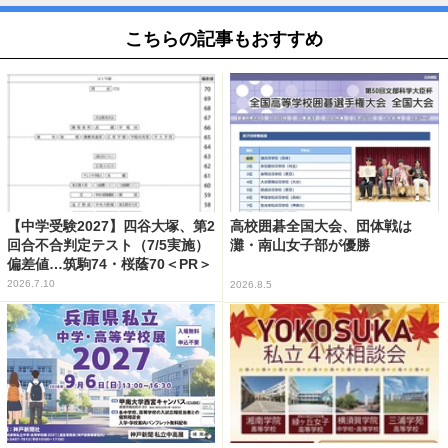
こちらの記事もおすすめ
【中学受験2027】四谷大塚、第2
高校囲碁全国大会、団体戦は
回合不合判定テスト（7/5実施）
灘・南山女子部が優勝
偏差値…筑駒74・桜蔭70＜PR＞
2026.7.10
2026.8.5