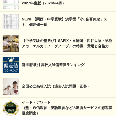
2027年度版（2026年4月）
NEW!!【関西・中学受験】浜学園「小6合否判定テス
ト」偏差値一覧
【中学受験の塾選び】SAPIX・日能研・四谷大塚・早稲
アカ・エルカミノ・グノーブルの特徴・費用と合格力
都道府県別 高校入試偏差値ランキング
全国公立高校入試（過去入試問題・正答）
イード・アワード
（塾・通信教育・英語教育などの教育サービスの顧客満
足度調査）