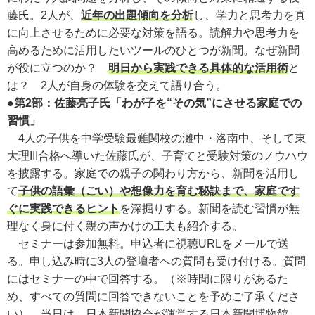
藤氏。2人が、
近年の出題傾向を分析
し、学力と思考力を真
に向上させるために必要な対策を語る。読解力や思考力を
高めるために活用したいツールのひとつが新聞。なぜ新聞
が役に立つのか？
明日から実践できる具体的な活用術
と
は？ 2人が自身の体験を交えて語り合う。
●第2部：佐藤亮子氏「わが子を“その気”にさせる家庭での
習慣」
4人の子供を中学受験最難関校の灘中・洛南中、そして東
大理III合格へ導いた佐藤氏が、子育てと受験対策のノウハウ
を披露する。家庭での親子の関わり方から、新聞を活用し
て
子供の語彙（ごい）や想像力を育む秘訣まで、家庭です
ぐに実践できるヒント
を深掘りする。新聞を読む習慣が無
理なく身に付く親の声かけの工夫も紹介する。
セミナーは参加無料。申込者に視聴URLをメールで送
る。申し込み時に3人の登壇者への質問も受け付ける。質問
にはセミナーの中で回答する。
（※時間に限りがあるた
め、すべての質問に回答できないことを予めご了承くださ
い）
当日は、日本新聞協会が運営する日本新聞博物館