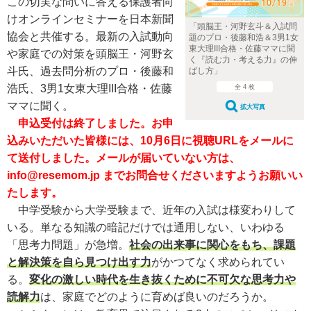
この切実な問いに答える保護者向
けオンラインセミナーを日本新聞
「頭脳王・河野玄斗＆入試問
協会と共催する。最新の入試動向
題のプロ・後藤和浩＆3男1女
東大理III合格・佐藤ママに聞
や家庭での対策を頭脳王・河野玄
く『読む力・考える力』の伸
斗氏、過去問分析のプロ・後藤和
ばし方」
浩氏、3男1女東大理III合格・佐藤
全 4 枚
ママに聞く。
拡大写真
申込受付は終了しました。お申
込みいただいた皆様には、10月6日に視聴URLをメールに
て送付しました。メールが届いていない方は、
info@resemom.jp までお問合せくださいますようお願いい
たします。
中学受験から大学受験まで、近年の入試は様変わりして
いる。単なる知識の暗記だけでは通用しない、いわゆる
「思考力問題」が急増。
社会の出来事に関心をもち、課題
と解決策を自ら見つけ出す力
がかつてなく求められてい
る。
変化の激しい時代を生き抜くために不可欠な思考力や
読解力
は、家庭でどのように育めば良いのだろうか。