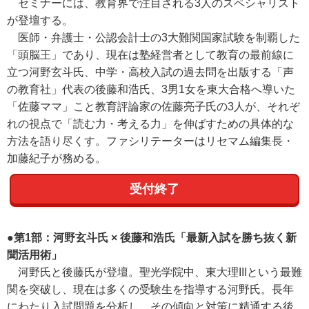
セミナーには、教育界で注目される3人のスペシャリスト
が登壇する。
医師・弁護士・公認会計士の3大難関国家試験を制覇した
「頭脳王」であり、現在は塾経営者として教育の最前線に
立つ河野玄斗氏、中学・高校入試の過去問を出版する「声
の教育社」代表の後藤和浩氏、3男1女を東大合格へ導いた
「佐藤ママ」こと教育評論家の佐藤亮子氏の3人が、それぞ
れの視点で「読む力・考える力」を伸ばすための具体的な
方法を語り尽くす。ファシリテーターはリセマム編集長・
加藤紀子が務める。
受付終了
●第1部：河野玄斗氏 × 後藤和浩氏「最新入試を勝ち抜く新
聞活用術」
河野氏と後藤氏が登壇。聖光学院中、東大理IIIという最難
関を突破し、現在は多くの受験生を指導する河野氏。長年
にわたり入試問題を分析し、その傾向と対策に精通する後