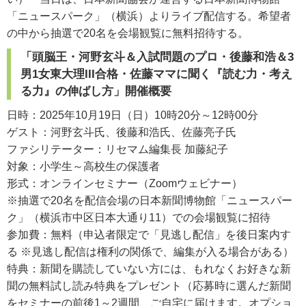
「ニュースパーク」（横浜）よりライブ配信する。希望者
の中から抽選で20名を会場観覧に無料招待する。
「頭脳王・河野玄斗＆入試問題のプロ・後藤和浩＆3
男1女東大理III合格・佐藤ママに聞く『読む力・考え
る力』の伸ばし方」開催概要
日時：2025年10月19日（日）10時20分～12時00分
ゲスト：河野玄斗氏、後藤和浩氏、佐藤亮子氏
ファシリテーター：リセマム編集長 加藤紀子
対象：小学生～高校生の保護者
形式：オンラインセミナー（Zoomウェビナー）
※抽選で20名を配信会場の日本新聞博物館「ニュースパー
ク」（横浜市中区日本大通り11）での会場観覧に招待
参加費：無料（申込者限定で「見逃し配信」を後日案内す
る ※見逃し配信は権利の関係で、編集が入る場合がある）
特典：新聞を購読していない方には、もれなくお好きな新
聞の無料試し読み特典をプレゼント（応募時に選んだ新聞
をセミナーの前後1～2週間、ご自宅に届けます。オプショ