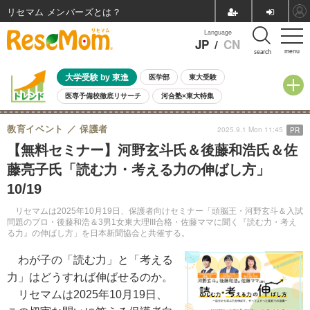
リセマム メンバーズ
Language
JP
/
CN
menu
search
大学受験 by 東進
医学部
東大受験
医専予備校徹底リサーチ
河合塾×東大特集
親子で考える大学選び
高校受験
中学受験
小学校受験
教育イベント
保護者
2025.9.1 Mon 11:45
PR
共通テスト
夏休み
8月開催学校説明会・相談会
【無料セミナー】河野玄斗氏＆後藤和浩氏＆佐
8月開催イベント・WS
全国公立高校 過去問
人気記事
藤亮子氏「読む力・考える力の伸ばし方」
自由研究教材（小学生向け）
自由研究教材（中学生向け）
ランキング
10/19
リセマムは2025年10月19日、保護者向けセミナー「頭脳王・河野玄斗＆入試
問題のプロ・後藤和浩＆3男1女東大理III合格・佐藤ママに聞く『読む力・考え
る力』の伸ばし方」を日本新聞協会と共催する。
わが子の「読む力」と「考える
力」はどうすれば伸ばせるのか。
リセマムは2025年10月19日、