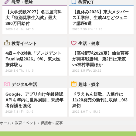
教育・受験
教育ICT
【大学受験2027】名古屋商科
【夏休み2026】東大メタバー
大「特別奨学生入試」最大
ス工学部、生成AIなどジュニ
360万円給付
ア講座6選
2026.8.6 Thu 14:15
2026.7.30 Thu 11:15
教育イベント
生活・健康
4歳～小3対象「プレジデント
【高校野球2026夏】仙台育英
Family祭2026」9/6、東大医
が開幕戦勝利、第2日は東筑
療体験も
vs神村学園ほか
2026.8.6 Thu 11:15
2026.8.5 Wed 20:32
デジタル生活
趣味・娯楽
Google、アプリ向け年齢確認
ドラえもん短歌、入選作は
APIを年内に世界展開…未成年
11/20発売の新刊に収録…9/3
者保護を強化
締切
2026.7.31 Fri 13:45
2026.8.6 Thu 15:15
ホーム
›
教育イベント
›
保護者
›
記事