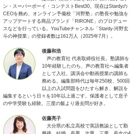
ン・スーパーボーイ・コンテストBest30。現在はStardyの
CEOを務め、オンライン予備校「河野塾」の塾長や勉強を
アップデートする商品ブランド「RIRONE」のプロデュー
スなどを行っている。YouTubeチャンネル「Stardy-河野玄
斗の神授業」の登録者数は161万人（2025年7月）。
後藤和浩
声の教育社 代表取締役社長。塾講師を
10年経験したのち、声の教育社へ編集者
として入社。講演会や動画授業の講師も
務める。編集部時代は毎年250校、500回
以上の入試問題をひたすら解き、解説を
編集するという日々を10年以上過ごす。保護者として息子
の中学受験も経験。三度の飯より過去問が好き。
佐藤亮子
大分県の私立高校で英語教諭として勤
務後、結婚。長男、次男、三男、長女の4