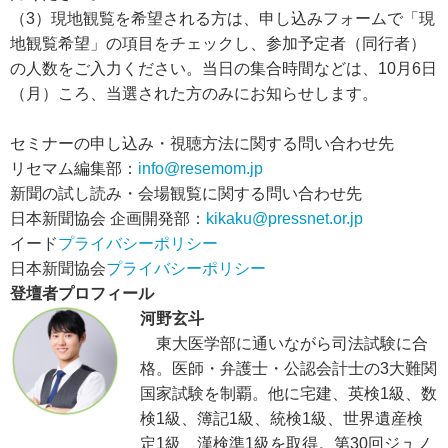
（3）現地観覧を希望される方は、申し込みフォームで「現
地観覧希望」の項目をチェックし、参加予定者（同行者）
の人数をご入力ください。当日の集合時間などは、10月6日
（月）ころ、当選された方のみにお知らせします。
セミナーの申し込み・視聴方法に関する問い合わせ先
リセマム編集部：
info@resemom.jp
新聞の試し読み・会場観覧に関する問い合わせ先
日本新聞協会 企画開発部：
kikaku@pressnet.or.jp
イード
プライバシーポリシー
日本新聞協会
プライバシーポリシー
登壇者プロフィール
河野玄斗
東大医学部に通いながら司法試験に合
格。医師・弁護士・公認会計士の3大難関
国家試験を制覇。他に宅建、英検1級、数
検1級、簿記1級、統検1級、世界遺産検
定1級、漢検準1級を取得。第30回ジュノ