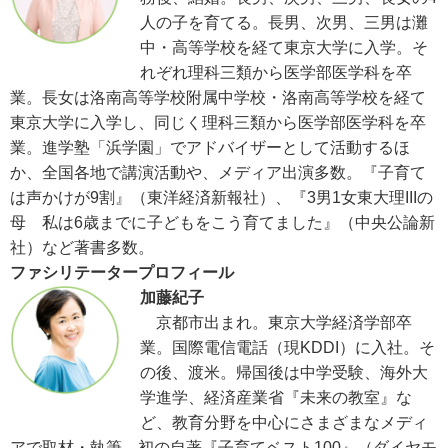
人の子を育てる。長男、次男、三男は灘
中・高等学校を経て東京大学に入学。そ
れぞれ理科三類から医学部医学科を卒
業。長女は洛南高等学校附属中学校・洛南高等学校を経て
東京大学に入学し、同じく理科三類から医学部医学科を卒
業。進学塾「浜学園」でアドバイザーとして活動するほ
か、全国各地で講演活動や、メディア出演多数。『子育て
は声かけが9割』（東洋経済新報社）、『3男1女東大理IIIの
母 私は6歳までに子どもをこう育てました』（中央公論新
社）など著書多数。
ファシリテータープロフィール
加藤紀子
京都市出まれ。東京大学経済学部卒
業。国際電信電話（現KDDI）に入社。そ
の後、渡米。帰国後は中学受験、海外大
学進学、経済産業省『未来の教室』な
ど、教育分野を中心にさまざまなメディ
アで取材・執筆。初の自著『子育てベスト100』（ダイヤモ