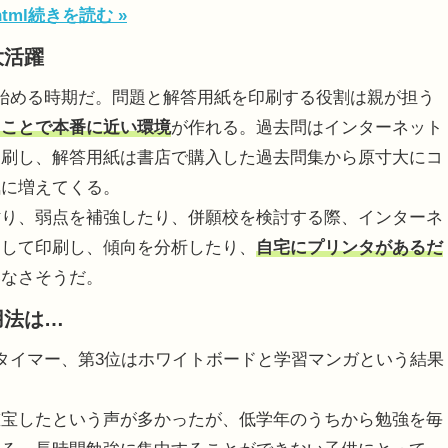
html
続きを読む »
大活躍
始める時期だ。問題と解答用紙を印刷する役割は親が担う
ることで本番に近い環境
が作れる。過去問はインターネット
印刷し、解答用紙は書店で購入した過去問集から原寸大にコ
気に増えてくる。
り、弱点を補強したり、併願校を検討する際、インターネ
ドして印刷し、傾向を分析したり、
自宅にプリンタがあるだ
いなさそうだ。
用法は…
タイマー、第3位はホワイトボードと学習マンガという結果
宝したという声が多かったが、低学年のうちから勉強を毎