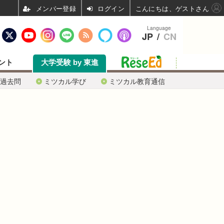
ログイン
こんにちは、ゲストさん
Language
JP
/
CN
ント
大学受験 by 東進
過去問
ミツカル学び
ミツカル教育通信