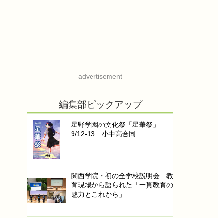
advertisement
編集部ピックアップ
星野学園の文化祭「星華祭」
9/12-13…小中高合同
関西学院・初の全学校説明会…教
育現場から語られた「一貫教育の
魅力とこれから」