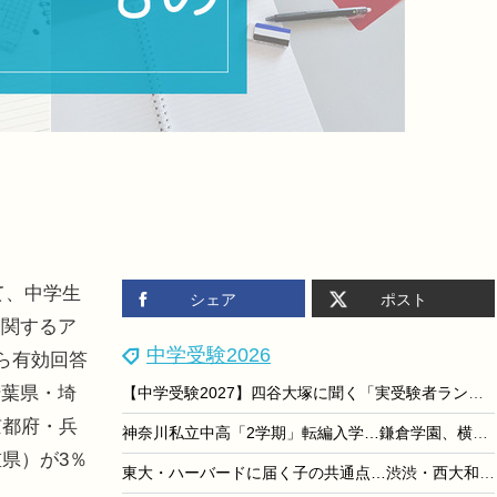
て、中学生
シェア
ポスト
に関するア
中学受験2026
ら有効回答
千葉県・埼
【中学受験2027】四谷大塚に聞く「実受験者ランキング」にみる学校選びの新潮流
京都府・兵
神奈川私立中高「2学期」転編入学…鎌倉学園、横浜女学院など71校
県）が3％
東大・ハーバードに届く子の共通点…渋渋・西大和学園校長が語る「非認知スキル」が伸びる環境とは