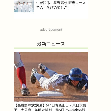
生が語る、星野高校 医専コース
での「学びの楽しさ」
advertisement
最新ニュース
【高校野球2026夏】第4日青森山田・東日大昌
平・大分商・英明が勝利、第5日は花巻東vs新