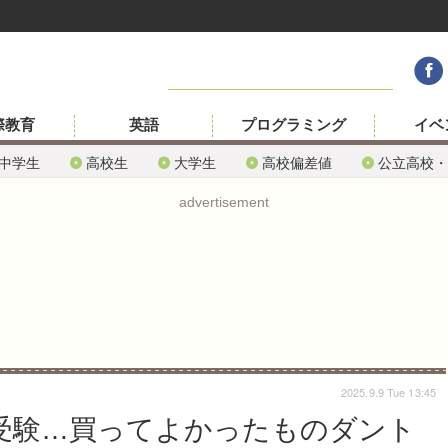
際教育
英語
プログラミング
イベ
中学生
高校生
大学生
高校偏差値
公立高校・
advertisement
2025.9.9 Tue 13:45
学受験…買ってよかったものダント