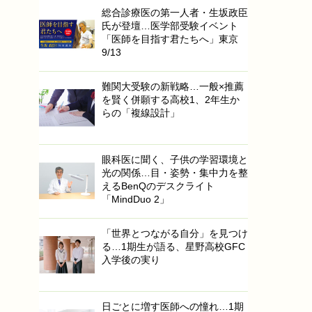
総合診療医の第一人者・生坂政臣
氏が登壇…医学部受験イベント
「医師を目指す君たちへ」東京
9/13
難関大受験の新戦略…一般×推薦
を賢く併願する高校1、2年生か
らの「複線設計」
眼科医に聞く、子供の学習環境と
光の関係…目・姿勢・集中力を整
えるBenQのデスクライト
「MindDuo 2」
「世界とつながる自分」を見つけ
る…1期生が語る、星野高校GFC
入学後の実り
日ごとに増す医師への憧れ…1期