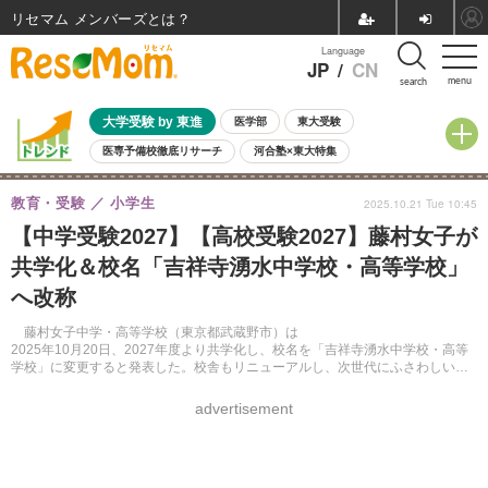
リセマム メンバーズ
Language
JP
/
CN
menu
search
大学受験 by 東進
医学部
東大受験
医専予備校徹底リサーチ
河合塾×東大特集
親子で考える大学選び
高校受験
中学受験
小学校受験
教育・受験
小学生
2025.10.21 Tue 10:45
共通テスト
夏休み
8月開催学校説明会・相談会
【中学受験2027】【高校受験2027】藤村女子が
8月開催イベント・WS
全国公立高校 過去問
人気記事
共学化＆校名「吉祥寺湧水中学校・高等学校」
自由研究教材（小学生向け）
自由研究教材（中学生向け）
ランキング
へ改称
藤村女子中学・高等学校（東京都武蔵野市）は
2025年10月20日、2027年度より共学化し、校名を「吉祥寺湧水中学校・高等
学校」に変更すると発表した。校舎もリニューアルし、次世代にふさわしい学
びの場として一新する。
advertisement