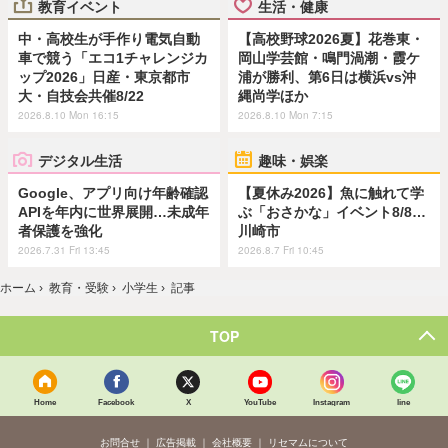
教育イベント
生活・健康
中・高校生が手作り電気自動
【高校野球2026夏】花巻東・
車で競う「エコ1チャレンジカ
岡山学芸館・鳴門渦潮・霞ケ
ップ2026」日産・東京都市
浦が勝利、第6日は横浜vs沖
大・自技会共催8/22
縄尚学ほか
2026.8.10 Mon 16:15
2026.8.10 Mon 7:15
デジタル生活
趣味・娯楽
Google、アプリ向け年齢確認
【夏休み2026】魚に触れて学
APIを年内に世界展開…未成年
ぶ「おさかな」イベント8/8…
者保護を強化
川崎市
2026.7.31 Fri 13:45
2026.8.7 Fri 10:45
ホーム
›
教育・受験
›
小学生
›
記事
TOP
Home
Facebook
X
YouTube
Instagram
line
お問合せ
広告掲載
会社概要
リセマムについて