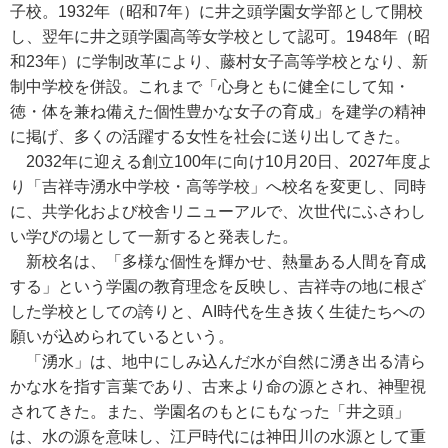
子校。1932年（昭和7年）に井之頭学園女学部として開校
し、翌年に井之頭学園高等女学校として認可。1948年（昭
和23年）に学制改革により、藤村女子高等学校となり、新
制中学校を併設。これまで「心身ともに健全にして知・
徳・体を兼ね備えた個性豊かな女子の育成」を建学の精神
に掲げ、多くの活躍する女性を社会に送り出してきた。
2032年に迎える創立100年に向け10月20日、2027年度よ
り「吉祥寺湧水中学校・高等学校」へ校名を変更し、同時
に、共学化および校舎リニューアルで、次世代にふさわし
い学びの場として一新すると発表した。
新校名は、「多様な個性を輝かせ、熱量ある人間を育成
する」という学園の教育理念を反映し、吉祥寺の地に根ざ
した学校としての誇りと、AI時代を生き抜く生徒たちへの
願いが込められているという。
「湧水」は、地中にしみ込んだ水が自然に湧き出る清ら
かな水を指す言葉であり、古来より命の源とされ、神聖視
されてきた。また、学園名のもとにもなった「井之頭」
は、水の源を意味し、江戸時代には神田川の水源として重