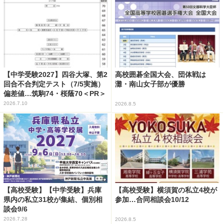
【中学受験2027】四谷大塚、第2
高校囲碁全国大会、団体戦は
回合不合判定テスト（7/5実施）
灘・南山女子部が優勝
偏差値…筑駒74・桜蔭70＜PR＞
2026.7.10
2026.8.5
【高校受験】【中学受験】兵庫
【高校受験】横須賀の私立4校が
県内の私立31校が集結、個別相
参加…合同相談会10/12
談会9/6
2026.7.28
2026.8.5