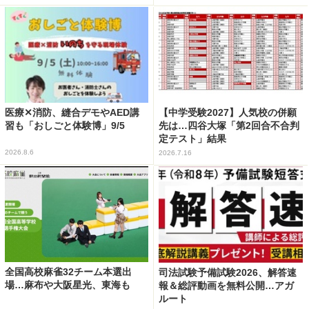
医療✕消防、縫合デモやAED講
【中学受験2027】人気校の併願
習も「おしごと体験博」9/5
先は…四谷大塚「第2回合不合判
定テスト」結果
2026.8.6
2026.7.16
全国高校麻雀32チーム本選出
司法試験予備試験2026、解答速
場…麻布や大阪星光、東海も
報＆総評動画を無料公開…アガ
ルート