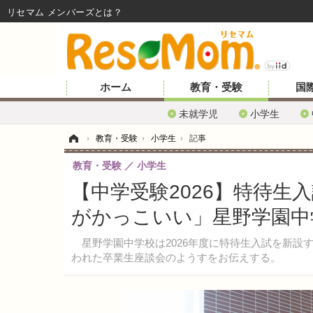
リセマム メンバーズ
ホーム
教育・受験
国
未就学児
小学生
ホーム
›
教育・受験
›
小学生
›
記事
教育・受験
小学生
【中学受験2026】特待生
がかっこいい」星野学園中
星野学園中学校は2026年度に特待生入試を新設す
われた卒業生座談会のようすをお伝えする。