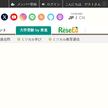
ログイン
こんにちは、ゲストさん
Language
JP
/
CN
ント
大学受験 by 東進
過去問
ミツカル学び
ミツカル教育通信