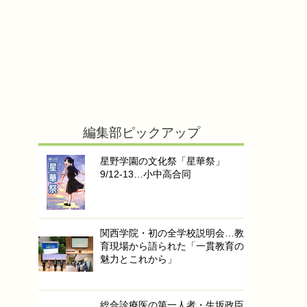
編集部ピックアップ
星野学園の文化祭「星華祭」
9/12-13…小中高合同
関西学院・初の全学校説明会…教
育現場から語られた「一貫教育の
魅力とこれから」
総合診療医の第一人者・生坂政臣