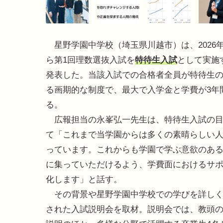
星野学園中学校（埼玉県川越市）は、2026
ら第1回理数選抜入試を
特待生入試
として実施
発表した。当該入試での合格者全員が特待生
る画期的な制度で、最大で入学金と学費が3年
る。
広報担当の永峯弘一先生は、特待生入試の目
て「これまで当学園からは多くの素晴らしい
っています。これからも学園で学ぶ意欲のあ
に集っていただけるよう、学費面におけるサ
化します」と話す。
その背景や星野学園中学校での学びを詳しく知る
された入試説明会を取材。説明会では、教頭