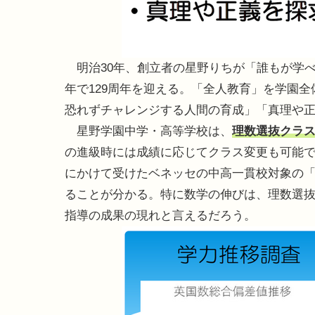
明治30年、創立者の星野りちが「誰もが学
年で129周年を迎える。「全人教育」を学園
恐れずチャレンジする人間の育成」「真理や
星野学園中学・高等学校は、
理数選抜クラ
の進級時には成績に応じてクラス変更も可能で
にかけて受けたベネッセの中高一貫校対象の
ることが分かる。特に数学の伸びは、理数選
指導の成果の現れと言えるだろう。