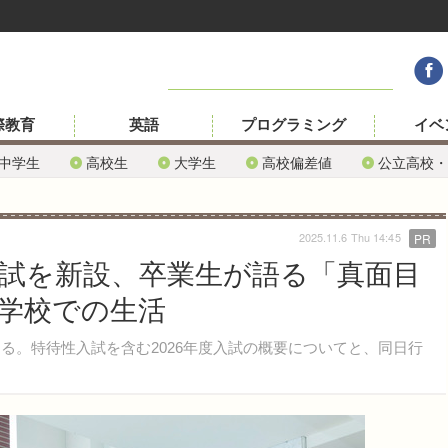
際教育
英語
プログラミング
イベ
中学生
高校生
大学生
高校偏差値
公立高校・
2025.11.6 Thu 14:45
PR
入試を新設、卒業生が語る「真面目
学校での生活
る。特待性入試を含む2026年度入試の概要についてと、同日行