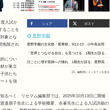
年度入試か
シェア
ポスト
することを
星野学園
の対象とな
間免除され
星野学園の文化祭「星華祭」9/12-13…小中高合同
「世界とつながる自分」を見つける…1期生が語る、星野高校GFC入学後の実り
的につい
日ごとに増す医師への憧れ…1期生が語る、星野高校 医専コースでの「学びの楽しさ」
人材が巣立
編集部にメッセージを送る
る子供たち
ポートを強
べく、リセマム編集部では、2025年10月13日に開催
の渡邉朋子先生による学校概要、永峯先生による入試詳細の