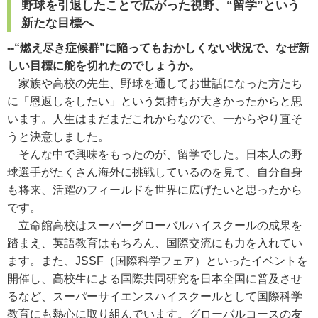
野球を引退したことで広がった視野、“留学”という
新たな目標へ
--“燃え尽き症候群”に陥ってもおかしくない状況で、なぜ新
しい目標に舵を切れたのでしょうか。
家族や高校の先生、野球を通してお世話になった方たち
に「恩返しをしたい」という気持ちが大きかったからと思
います。人生はまだまだこれからなので、一からやり直そ
うと決意しました。
そんな中で興味をもったのが、留学でした。日本人の野
球選手がたくさん海外に挑戦しているのを見て、自分自身
も将来、活躍のフィールドを世界に広げたいと思ったから
です。
立命館高校はスーパーグローバルハイスクールの成果を
踏まえ、英語教育はもちろん、国際交流にも力を入れてい
ます。また、JSSF（国際科学フェア）といったイベントを
開催し、高校生による国際共同研究を日本全国に普及させ
るなど、スーパーサイエンスハイスクールとして国際科学
教育にも熱心に取り組んでいます。グローバルコースの友