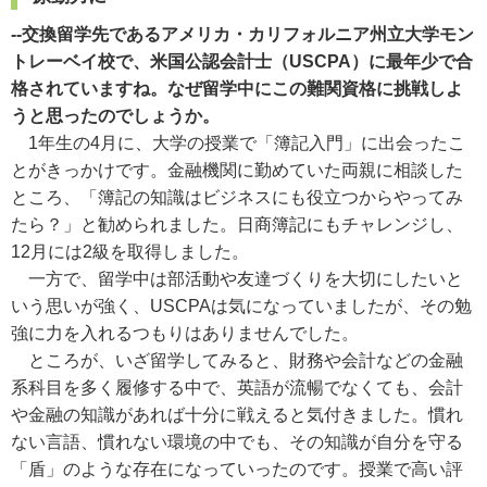
--交換留学先であるアメリカ・カリフォルニア州立大学モン
トレーベイ校で、米国公認会計士（USCPA）に最年少で合
格されていますね。なぜ留学中にこの難関資格に挑戦しよ
うと思ったのでしょうか。
1年生の4月に、大学の授業で「簿記入門」に出会ったこ
とがきっかけです。金融機関に勤めていた両親に相談した
ところ、「簿記の知識はビジネスにも役立つからやってみ
たら？」と勧められました。日商簿記にもチャレンジし、
12月には2級を取得しました。
一方で、留学中は部活動や友達づくりを大切にしたいと
いう思いが強く、USCPAは気になっていましたが、その勉
強に力を入れるつもりはありませんでした。
ところが、いざ留学してみると、財務や会計などの金融
系科目を多く履修する中で、英語が流暢でなくても、会計
や金融の知識があれば十分に戦えると気付きました。慣れ
ない言語、慣れない環境の中でも、その知識が自分を守る
「盾」のような存在になっていったのです。授業で高い評