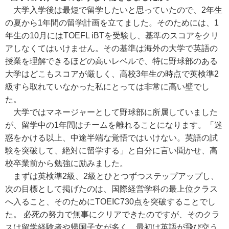
大学入学後は最短で留学したいと思っていたので、2年生
の夏から1年間の留学計画を立てました。そのためには、1
年生の10月にはTOEFL iBTを受験し、基準のスコアをクリ
アしなくてはいけません。その基準は海外の大学で英語の
授業を理解できるほどの高いレベルで、特に野球部のある
大学はどこもスコアが厳しく、高校3年生の時点で英検準2
級すら取れていなかった私にとっては非常に高い壁でし
た。
大学ではマネージャーとして野球部に所属していました
が、留学中の1年間はチームを離れることになります。「迷
惑をかける以上、中途半端な覚悟ではいけない。英語の試
験を突破して、絶対に留学する」と自分に言い聞かせ、高
校卒業前から勉強に励みました。
まずは英検準2級、2級とひとつずつステップアップし、
次の目標として掲げたのは、国際経営学科の最上位クラス
へ入ること、そのためにTOEIC730点を突破することでし
た。 必死の努力で無事にクリアできたのですが、そのクラ
スは留学経験者や帰国子女が多く、最初は英語が飛び交う