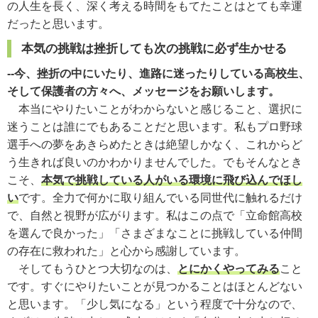
の人生を長く、深く考える時間をもてたことはとても幸運
だったと思います。
本気の挑戦は挫折しても次の挑戦に必ず生かせる
--今、挫折の中にいたり、進路に迷ったりしている高校生、
そして保護者の方々へ、メッセージをお願いします。
本当にやりたいことがわからないと感じること、選択に
迷うことは誰にでもあることだと思います。私もプロ野球
選手への夢をあきらめたときは絶望しかなく、これからど
う生きれば良いのかわかりませんでした。でもそんなとき
こそ、
本気で挑戦している人がいる環境に飛び込んでほし
い
です。全力で何かに取り組んでいる同世代に触れるだけ
で、自然と視野が広がります。私はこの点で「立命館高校
を選んで良かった」「さまざまなことに挑戦している仲間
の存在に救われた」と心から感謝しています。
そしてもうひとつ大切なのは、
とにかくやってみる
こと
です。すぐにやりたいことが見つかることはほとんどない
と思います。「少し気になる」という程度で十分なので、