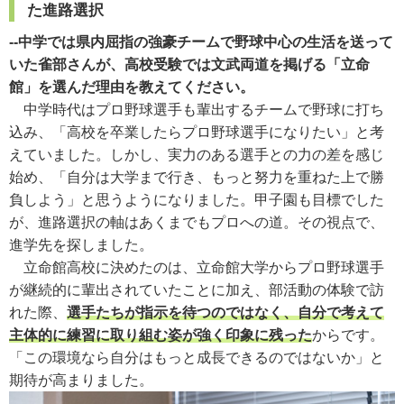
た進路選択
--中学では県内屈指の強豪チームで野球中心の生活を送って
いた雀部さんが、高校受験では文武両道を掲げる「立命
館」を選んだ理由を教えてください。
中学時代はプロ野球選手も輩出するチームで野球に打ち
込み、「高校を卒業したらプロ野球選手になりたい」と考
えていました。しかし、実力のある選手との力の差を感じ
始め、「自分は大学まで行き、もっと努力を重ねた上で勝
負しよう」と思うようになりました。甲子園も目標でした
が、進路選択の軸はあくまでもプロへの道。その視点で、
進学先を探しました。
立命館高校に決めたのは、立命館大学からプロ野球選手
が継続的に輩出されていたことに加え、部活動の体験で訪
れた際、
選手たちが指示を待つのではなく、自分で考えて
主体的に練習に取り組む姿が強く印象に残った
からです。
「この環境なら自分はもっと成長できるのではないか」と
期待が高まりました。