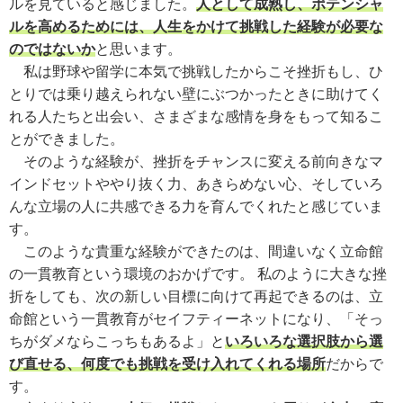
ルを見ていると感じました。
人として成熟し、ポテンシャ
ルを高めるためには、人生をかけて挑戦した経験が必要な
のではないか
と思います。
私は野球や留学に本気で挑戦したからこそ挫折もし、ひ
とりでは乗り越えられない壁にぶつかったときに助けてく
れる人たちと出会い、さまざまな感情を身をもって知るこ
とができました。
そのような経験が、挫折をチャンスに変える前向きなマ
インドセットややり抜く力、あきらめない心、そしていろ
んな立場の人に共感できる力を育んでくれたと感じていま
す。
このような貴重な経験ができたのは、間違いなく立命館
の一貫教育という環境のおかげです。 私のように大きな挫
折をしても、次の新しい目標に向けて再起できるのは、立
命館という一貫教育がセイフティーネットになり、「そっ
ちがダメならこっちもあるよ」と
いろいろな選択肢から選
び直せる、何度でも挑戦を受け入れてくれる場所
だからで
す。