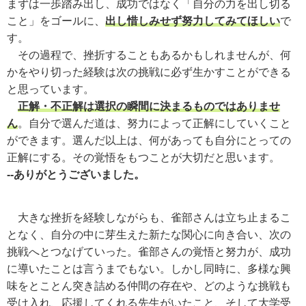
まずは一歩踏み出し、成功ではなく「自分の力を出し切る
こと」をゴールに、
出し惜しみせず努力してみてほしい
で
す。
その過程で、挫折することもあるかもしれませんが、何
かをやり切った経験は次の挑戦に必ず生かすことができる
と思っています。
正解・不正解は選択の瞬間に決まるものではありませ
ん
。自分で選んだ道は、努力によって正解にしていくこと
ができます。選んだ以上は、何があっても自分にとっての
正解にする。その覚悟をもつことが大切だと思います。
--ありがとうございました。
大きな挫折を経験しながらも、雀部さんは立ち止まるこ
となく、自分の中に芽生えた新たな関心に向き合い、次の
挑戦へとつなげていった。雀部さんの覚悟と努力が、成功
に導いたことは言うまでもない。しかし同時に、多様な興
味をとことん突き詰める仲間の存在や、どのような挑戦も
受け入れ、応援してくれる先生がいたこと、そして大学受