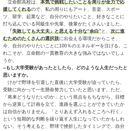
立命館高校は、
本気で挑戦したいことを周りが全力で応
援してくれる
ので、私の周りにもアート、音楽、スポー
ツ、留学、起業など、自分のやりたいこと、好きなことに
打ち込んでいる同級生や先輩、後輩がたくさんいました。
「
失敗しても大丈夫」と思える十分な“余白”
と、
次に進
むためのたくさんの選択肢
に出会える環境だからこそ、
今、自分のやりたいことに100％のエネルギーを注げる。こ
れこそが、立命館の一貫教育の大きな強みではないでしょ
うか。
--もし大学受験があったとしたら、どのような人生だったと
思いますか。
けがで野球を引退した直後に大学受験が迫っていたら、
受験に向かって一生懸命努力していたと思います。ただ、
「将来どうなりたいのか」という視点をもちながら、目標
から逆算して計画を立て、進路を選ぶことができていたか
は自信がありません。「とりあえず入れるところへ行く」
という短期的な判断を繰り返す人生になっていたかもしれ
ない。そう考えると、野球で挫折したタイミングで、自分