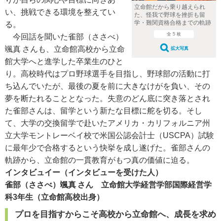
立命館だから乗り越えられ
い、挑戦できる環境を整えてい
た、怪我で野球を挫折も留
学・難関資格合格までの軌跡
る。
全 5 枚
今回話を聞いた雀部（ささべ）
颯真 さんも、立命館高校から立命
拡大写真
館大学へと進学した卒業生のひと
り。高校時代はプロ野球選手を目指し、野球部の活動に打
ち込んでいたが、最後の夏を前に大きなけがを負い、その
夢を断たれることとなった。失意のどん底に突き落とされ
た雀部さんは、留学という新たな目標に舵を切る。そし
て、大学の交換留学で赴いたアメリカ・カリフォルニア州
立大学モントレーベイ校で米国公認会計士（USCPA）試験
に最年少で合格するという快挙を成し遂げた。雀部さんの
軌跡から、立命館の一貫教育がもつ真の価値に迫る。
インタビュイー（インタビューを受けた人）
雀部（ささべ）颯真 さん 立命館大学経営学部国際経営学
科3年生（立命館高校出身）
プロを目指すからこそ高校から立命館へ、成長を求め