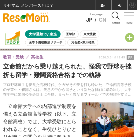
リセマム メンバーズ
Language
JP
/
CN
menu
search
大学受験 by 東進
医学部
東大受験
医専予備校徹底リサーチ
河合塾×東大特集
親子で考える大学選び
高校受験
中学受験
小学校受験
教育・受験
高校生
2026.3.6 Fri 12:45
PR
共通テスト
夏休み
8月開催学校説明会・相談会
立命館だから乗り越えられた、怪我で野球を挫
8月開催イベント・WS
全国公立高校 過去問
人気記事
折も留学・難関資格合格までの軌跡
自由研究教材（小学生向け）
自由研究教材（中学生向け）
ランキング
プロ野球選手を夢見た高校時代、ケガがその夢を打ち砕いた…立命館高等学校
の卒業生・雀部さんは、失意の中から留学という新たな挑戦に踏み出し、大学
在学中に米国公認会計士に合格。まったく異なるフィールドでの飛躍を支えた
のは、立命館の一貫教育だった。
立命館大学への内部進学制度を
備える立命館高等学校（以下、立
命館高校）では、大学受験にとら
われることなく、生徒ひとりひと
りが自らの関心や目標に向きあ