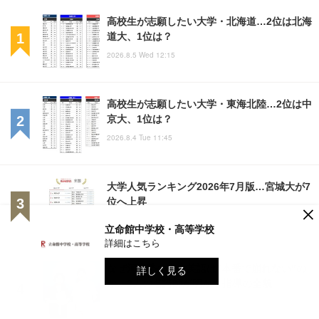
高校生が志願したい大学・北海道…2位は北海
道大、1位は？
2026.8.5 Wed 12:15
高校生が志願したい大学・東海北陸…2位は中
京大、1位は？
2026.8.4 Tue 11:45
大学人気ランキング2026年7月版…宮城大が7
位へ上昇
×
2026.8.4 Tue 19:45
立命館中学校・高等学校
詳細はこちら
なぜ河合塾の東大英語は"本番で崩れない"の
詳しく見る
か…2人の名講師が明かす指導の全貌
PR
2026.8.4 Tue 18:15