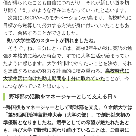
価が得られたことも自信につながり、それが新しい道を切
り開く「剣」のような存在にもなっていったと思います。
次第にUSCPAへのモチベーションが高まり、高校時代に
目標から逆算して努力する方法が身に付いていたこともあ
って、合格することができました。
--良い大学生活のスタートが切れましたね。
そうですね。自分にとっては、高校3年生の秋に英語の勉
強を本格的に始めた時点で、すでに大学生活が始まってい
たように感じます。大学4年間でやりたいことを決め、それ
を達成するための努力を計画的に積み重ねる。
高校時代に
大学生活に向けた助走期間を十分に取れていた
ことが、今
につながっていると思います。
野球部の活動をマネージャーとして支える日々
--帰国後もマネージャーとして野球部を支え、立命館大学は
「第56回明治神宮野球大会（大学の部）」で創部以来初の
準優勝となりましたね。選手としての希望が絶たれたあと
も、再び大学で野球に関わり続けていることは、ご自身に