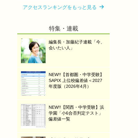
アクセスランキングをもっと見る
特集・連載
編集長・加藤紀子連載「今、
会いたい人」
NEW!!【首都圏・中学受験】
SAPIX 上位校偏差値＜2027
年度版（2026年4月）
NEW!!【関西・中学受験】浜
学園「小6合否判定テスト」
偏差値一覧