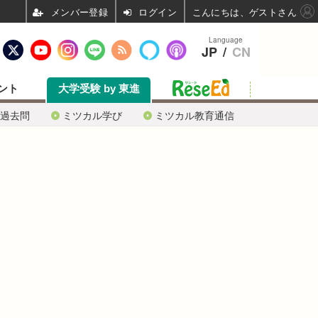
ログイン
こんにちは、ゲストさん
Language
JP
/
CN
ント
大学受験 by 東進
過去問
ミツカル学び
ミツカル教育通信