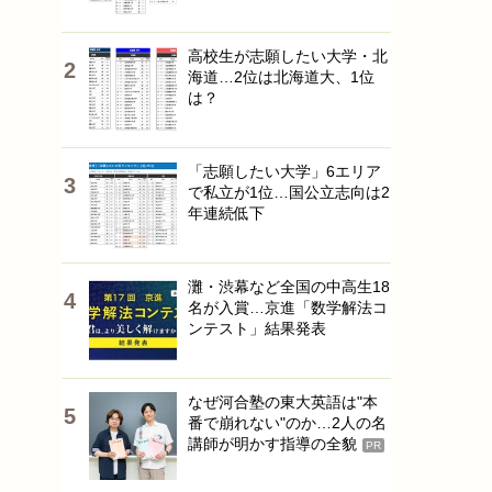
高校生が志願したい大学・北
海道…2位は北海道大、1位
は？
「志願したい大学」6エリア
で私立が1位…国公立志向は2
年連続低下
灘・渋幕など全国の中高生18
名が入賞…京進「数学解法コ
ンテスト」結果発表
なぜ河合塾の東大英語は"本
番で崩れない"のか…2人の名
講師が明かす指導の全貌
PR