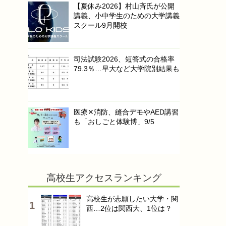
【夏休み2026】村山斉氏が公開
講義、小中学生のための大学講義
スクール9月開校
司法試験2026、短答式の合格率
79.3％…早大など大学院別結果も
医療✕消防、縫合デモやAED講習
も「おしごと体験博」9/5
高校生アクセスランキング
高校生が志願したい大学・関
西…2位は関西大、1位は？