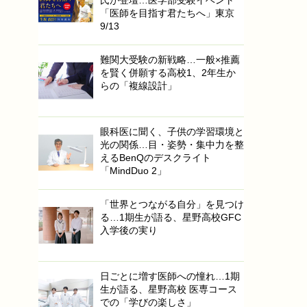
「医師を目指す君たちへ」東京
9/13
難関大受験の新戦略…一般×推薦
を賢く併願する高校1、2年生か
らの「複線設計」
眼科医に聞く、子供の学習環境と
光の関係…目・姿勢・集中力を整
えるBenQのデスクライト
「MindDuo 2」
「世界とつながる自分」を見つけ
る…1期生が語る、星野高校GFC
入学後の実り
日ごとに増す医師への憧れ…1期
生が語る、星野高校 医専コース
での「学びの楽しさ」