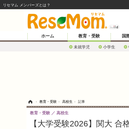
リセマム メンバーズ
ホーム
教育・受験
国
未就学児
小学生
ホーム
›
教育・受験
›
高校生
›
記事
教育・受験
高校生
【大学受験2026】関大 合