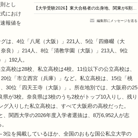
則とし
【大学受験2026】東大合格者の出身地、関東が6割超え…代ゼミ分析
方式におけ
編集部にメッセージを送る
は速報値を
グは、4位「八尾（大阪）」221人、5位「四條畷（大
奈良）」214人、8位「清教学園（大阪）」213人、9位
）」192人。
立高校は28校、私立高校は4校。11位以下の公立高校は、
、20位「市立西宮（兵庫）」など。私立高校は、15位「桃
、30位「四天王寺（大阪）」。所在地別では、大阪府の25
県が3校。奈良県は3校のうち2校がトップ10入りし、残り
キング入りした私立高校は、すべて大阪府の高校だった。
関西大学の2026年度入学者選抜は、8万6,952人が志
る。
～3位を掲載しているほか、全国のおもな国公私立大学の