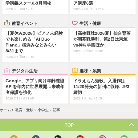
学講義スクール9月開校
ア講座6選
2026.8.6 Thu 19:15
2026.7.30 Thu 11:15
教育イベント
生活・健康
【夏休み2026】ピアノ未経験
【高校野球2026夏】仙台育英
でも楽しめる「AI Duo
が開幕戦勝利、第2日は東筑
Piano」横浜みなとみらい
vs神村学園ほか
8/31まで
2026.8.5 Wed 20:32
2026.8.6 Thu 19:45
デジタル生活
趣味・娯楽
Google、アプリ向け年齢確認
ドラえもん短歌、入選作は
APIを年内に世界展開…未成年
11/20発売の新刊に収録…9/3
者保護を強化
締切
2026.7.31 Fri 13:45
2026.8.6 Thu 15:15
ホーム
›
教育・受験
›
小学生
›
記事
TOP