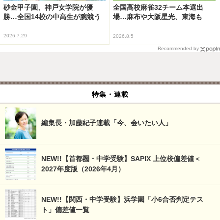
砂金甲子園、神戸女学院が優
全国高校麻雀32チーム本選出
勝…全国14校の中高生が腕競う
場…麻布や大阪星光、東海も
2026.7.29
2026.8.5
Recommended by
特集・連載
編集長・加藤紀子連載「今、会いたい人」
NEW!!【首都圏・中学受験】SAPIX 上位校偏差値＜
2027年度版（2026年4月）
NEW!!【関西・中学受験】浜学園「小6合否判定テス
ト」偏差値一覧