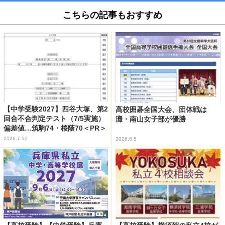
こちらの記事もおすすめ
【中学受験2027】四谷大塚、第2
高校囲碁全国大会、団体戦は
回合不合判定テスト（7/5実施）
灘・南山女子部が優勝
偏差値…筑駒74・桜蔭70＜PR＞
2026.7.10
2026.8.5