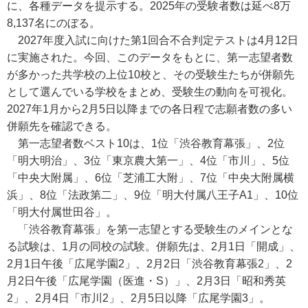
に、各種データを提示する。2025年の受験者数は延べ8万
8,137名にのぼる。
2027年度入試に向けた第1回合不合判定テストは4月12日
に実施された。今回、このデータをもとに、第一志望者数
が多かった共学校の上位10校と、その受験生たちが併願先
として選んでいる学校をまとめ、受験生の動向を可視化。
2027年1月から2月5日以降までの各日程で志願者数の多い
併願先を確認できる。
第一志望者数ベスト10は、1位「渋谷教育幕張」、2位
「明大明治」、3位「東京農大第一」、4位「市川」、5位
「中央大附属」、6位「芝浦工大附」、7位「中央大附属横
浜」、8位「法政第二」、9位「明大付属八王子A1」、10位
「明大付属世田谷」。
「渋谷教育幕張」を第一志望とする受験生のメインとな
る試験は、1月の同校の試験。併願先は、2月1日「開成」、
2月1日午後「広尾学園2」、2月2日「渋谷教育幕張2」、2
月2日午後「広尾学園（医進・S）」、2月3日「昭和秀英
2」、2月4日「市川2」、2月5日以降「広尾学園3」。