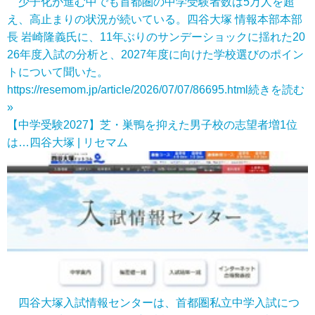
少子化が進む中でも首都圏の中学受験者数は5万人を超
え、高止まりの状況が続いている。四谷大塚 情報本部本部
長 岩崎隆義氏に、11年ぶりのサンデーショックに揺れた20
26年度入試の分析と、2027年度に向けた学校選びのポイン
トについて聞いた。
https://resemom.jp/article/2026/07/07/86695.html
続きを読む
»
【中学受験2027】芝・巣鴨を抑えた男子校の志望者増1位
は…四谷大塚 | リセマム
四谷大塚入試情報センターは、首都圏私立中学入試につ