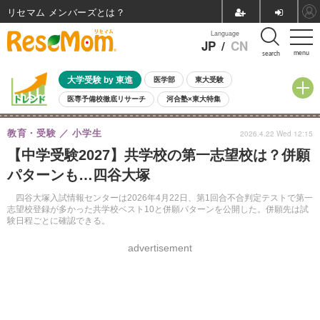
リセマム メンバーズ
Language
JP
/
CN
menu
search
大学受験 by 東進
医学部
東大受験
医専予備校徹底リサーチ
河合塾×東大特集
親子で考える大学選び
高校受験
中学受験
小学校受験
教育・受験
小学生
2026.4.22 Wed 12:15
共通テスト
夏休み
8月開催学校説明会・相談会
【中学受験2027】共学校の第一志望校は？併願
8月開催イベント・WS
全国公立高校 過去問
人気記事
パターンも…四谷大塚
自由研究教材（小学生向け）
自由研究教材（中学生向け）
ランキング
四谷大塚入試情報センターは2026年4月22日、第1回合不合判定テストで第一
志望校登録が多かった共学校ベスト10と併願パターンを公開した。併願先は試
験日程ごとに確認できる。
advertisement