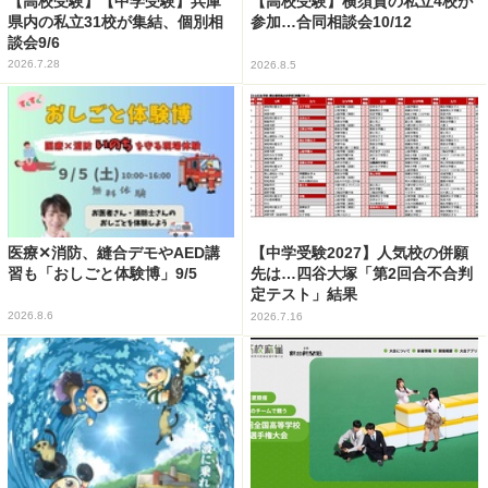
【高校受験】【中学受験】兵庫
【高校受験】横須賀の私立4校が
県内の私立31校が集結、個別相
参加…合同相談会10/12
談会9/6
2026.7.28
2026.8.5
医療✕消防、縫合デモやAED講
【中学受験2027】人気校の併願
習も「おしごと体験博」9/5
先は…四谷大塚「第2回合不合判
定テスト」結果
2026.8.6
2026.7.16