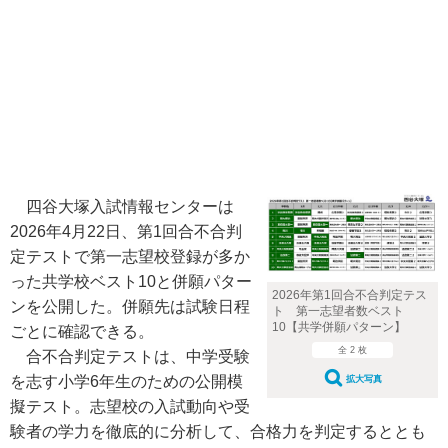
四谷大塚入試情報センターは
2026年4月22日、第1回合不合判
定テストで第一志望校登録が多か
った共学校ベスト10と併願パター
2026年第1回合不合判定テス
ンを公開した。併願先は試験日程
ト 第一志望者数ベスト
10【共学併願パターン】
ごとに確認できる。
全 2 枚
合不合判定テストは、中学受験
を志す小学6年生のための公開模
拡大写真
擬テスト。志望校の入試動向や受
験者の学力を徹底的に分析して、合格力を判定するととも