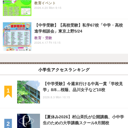
教育イベント
2026.4.20 Mon 9:15
【中学受験】【高校受験】私学67校「中学・高校
進学相談会」東京上野5/24
教育・受験
2026.4.17 Fri 15:15
小学生アクセスランキング
【中学受験】今週末行ける中高一貫「学校見
学」8/8…桜蔭、品川女子など10校
2026.8.3 Mon 10:15
【夏休み2026】村山斉氏が公開講義、小中学
生のための大学講義スクール9月開校