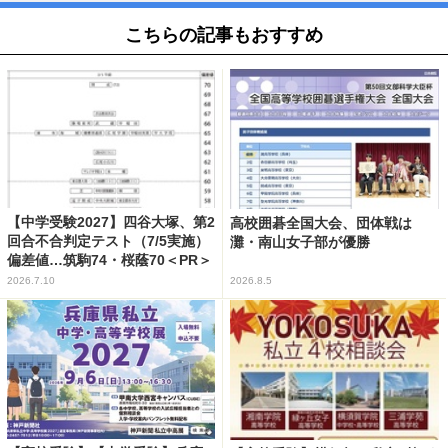
こちらの記事もおすすめ
【中学受験2027】四谷大塚、第2
高校囲碁全国大会、団体戦は
回合不合判定テスト（7/5実施）
灘・南山女子部が優勝
偏差値…筑駒74・桜蔭70＜PR＞
2026.7.10
2026.8.5