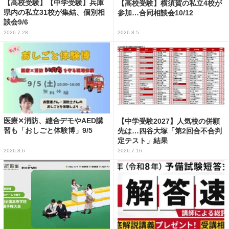
【高校受験】【中学受験】兵庫
【高校受験】横須賀の私立4校が
県内の私立31校が集結、個別相
参加…合同相談会10/12
談会9/6
2026.7.28
2026.8.5
医療✕消防、縫合デモやAED講
【中学受験2027】人気校の併願
習も「おしごと体験博」9/5
先は…四谷大塚「第2回合不合判
定テスト」結果
2026.8.6
2026.7.16