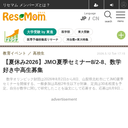
リセマム メンバーズ
Language
JP
/
CN
menu
search
大学受験 by 東進
医学部
東大受験
医専予備校徹底リサーチ
河合塾×東大特集
親子で考える大学選び
高校受験
中学受験
小学校受験
教育イベント
高校生
2026.5.12 Tue 17:15
共通テスト
夏休み
8月開催学校説明会・相談会
【夏休み2026】JMO夏季セミナー8/2-8、数学
8月開催イベント・WS
全国公立高校 過去問
人気記事
好き中高生募集
自由研究教材（小学生向け）
自由研究教材（中学生向け）
ランキング
数学オリンピック財団は2026年8月2日から8日、山梨県北杜市にてJMO夏季
セミナーを開催する。一般参加は高校2年生以下が対象、定員は30名程度を予
定。自分が数学に関して研究したことを論文にして応募する。応募は6月9日必
着。参加には学校の許可が必要。
advertisement