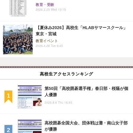
教育・受験
2026.2.25 Wed 13:15
【夏休み2026】高校生「HLABサマースクール」
東京・宮城
教育イベント
2026.4.28 Tue 9:45
高校生アクセスランキング
第50回「高校囲碁選手権」春日部・桜蔭が個
人優勝
2026.8.6 Thu 16:45
高校囲碁全国大会、団体戦は灘・南山女子部
が優勝