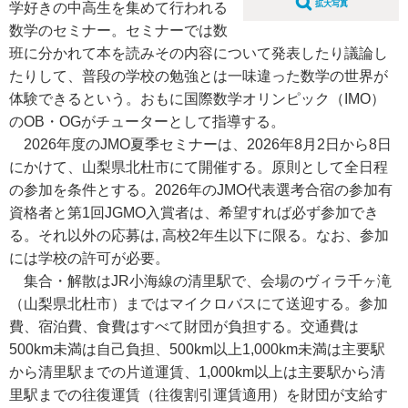
拡大写真
学好きの中高生を集めて行われる
数学のセミナー。セミナーでは数
班に分かれて本を読みその内容について発表したり議論し
たりして、普段の学校の勉強とは一味違った数学の世界が
体験できるという。おもに国際数学オリンピック（IMO）
のOB・OGがチューターとして指導する。
2026年度のJMO夏季セミナーは、2026年8月2日から8日
にかけて、山梨県北杜市にて開催する。原則として全日程
の参加を条件とする。2026年のJMO代表選考合宿の参加有
資格者と第1回JGMO入賞者は、希望すれば必ず参加でき
る。それ以外の応募は, 高校2年生以下に限る。なお、参加
には学校の許可が必要。
集合・解散はJR小海線の清里駅で、会場のヴィラ千ヶ滝
（山梨県北杜市）まではマイクロバスにて送迎する。参加
費、宿泊費、食費はすべて財団が負担する。交通費は
500km未満は自己負担、500km以上1,000km未満は主要駅
から清里駅までの片道運賃、1,000km以上は主要駅から清
里駅までの往復運賃（往復割引運賃適用）を財団が支給す