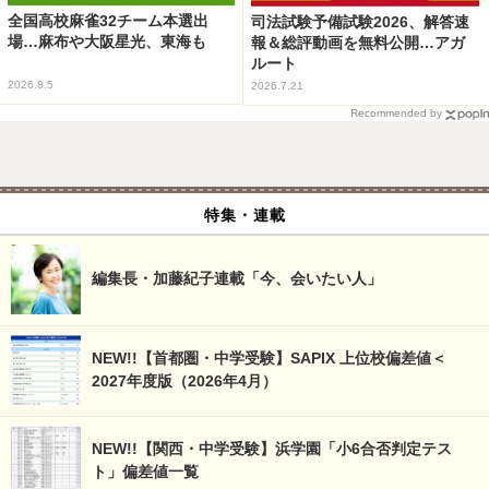
全国高校麻雀32チーム本選出
司法試験予備試験2026、解答速
場…麻布や大阪星光、東海も
報＆総評動画を無料公開…アガ
ルート
2026.8.5
2026.7.21
Recommended by
特集・連載
編集長・加藤紀子連載「今、会いたい人」
NEW!!【首都圏・中学受験】SAPIX 上位校偏差値＜
2027年度版（2026年4月）
NEW!!【関西・中学受験】浜学園「小6合否判定テス
ト」偏差値一覧