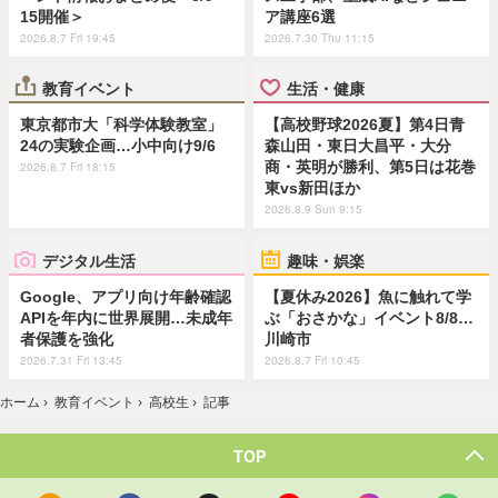
15開催＞
ア講座6選
2026.8.7 Fri 19:45
2026.7.30 Thu 11:15
教育イベント
生活・健康
東京都市大「科学体験教室」
【高校野球2026夏】第4日青
24の実験企画…小中向け9/6
森山田・東日大昌平・大分
商・英明が勝利、第5日は花巻
2026.8.7 Fri 18:15
東vs新田ほか
2026.8.9 Sun 9:15
デジタル生活
趣味・娯楽
Google、アプリ向け年齢確認
【夏休み2026】魚に触れて学
APIを年内に世界展開…未成年
ぶ「おさかな」イベント8/8…
者保護を強化
川崎市
2026.7.31 Fri 13:45
2026.8.7 Fri 10:45
ホーム
›
教育イベント
›
高校生
›
記事
TOP