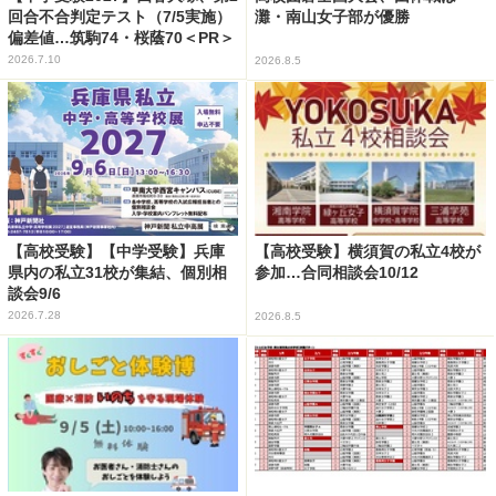
回合不合判定テスト（7/5実施）
灘・南山女子部が優勝
偏差値…筑駒74・桜蔭70＜PR＞
2026.7.10
2026.8.5
【高校受験】【中学受験】兵庫
【高校受験】横須賀の私立4校が
県内の私立31校が集結、個別相
参加…合同相談会10/12
談会9/6
2026.7.28
2026.8.5