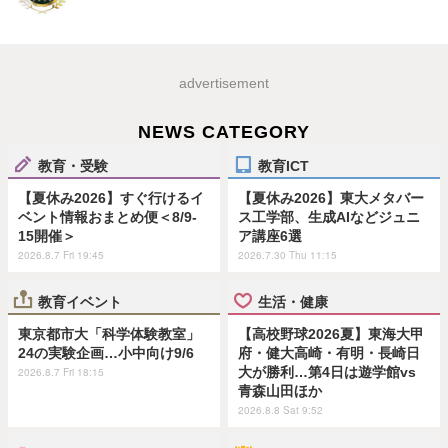
advertisement
NEWS CATEGORY
教育・受験
教育ICT
【夏休み2026】すぐ行けるイ
【夏休み2026】東大メタバー
ベント情報おまとめ便＜8/9-
ス工学部、生成AIなどジュニ
15開催＞
ア講座6選
2026.8.7 Fri 19:45
2026.7.30 Thu 11:15
教育イベント
生活・健康
東京都市大「科学体験教室」
【高校野球2026夏】東海大甲
24の実験企画…小中向け9/6
府・健大高崎・有明・長崎日
大が勝利…第4日は遊学館vs
2026.8.7 Fri 18:15
青森山田ほか
2026.8.8 Sat 9:52