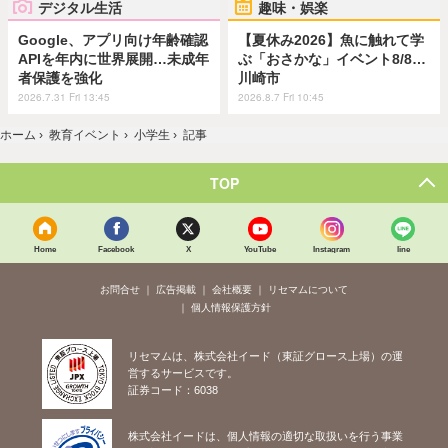
デジタル生活
趣味・娯楽
Google、アプリ向け年齢確認
【夏休み2026】魚に触れて学
APIを年内に世界展開…未成年
ぶ「おさかな」イベント8/8…
者保護を強化
川崎市
2026.7.31 Fri 13:45
2026.8.7 Fri 10:45
ホーム
›
教育イベント
›
小学生
›
記事
TOP
Home
Facebook
X
YouTube
Instagram
line
お問合せ
広告掲載
会社概要
リセマムについて
個人情報保護方針
リセマムは、株式会社イード（東証グロース上場）の運
営するサービスです。
証券コード：6038
株式会社イードは、個人情報の適切な取扱いを行う事業