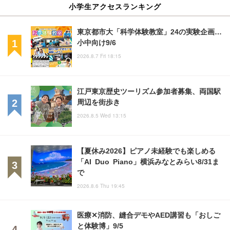
小学生アクセスランキング
東京都市大「科学体験教室」24の実験企画…
小中向け9/6
2026.8.7 Fri 18:15
江戸東京歴史ツーリズム参加者募集、両国駅
周辺を街歩き
2026.8.5 Wed 13:15
【夏休み2026】ピアノ未経験でも楽しめる
「AI Duo Piano」横浜みなとみらい8/31ま
で
2026.8.6 Thu 19:45
医療✕消防、縫合デモやAED講習も「おしご
と体験博」9/5