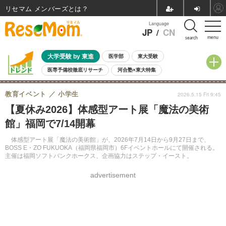
リセマム メンバーズ
Language
JP
/
CN
menu
search
大学受験 by 東進
医学部
東大受験
医専予備校徹底リサーチ
河合塾×東大特集
親子で考える大学選び
高校受験
中学受験
小学校受験
教育イベント
小学生
2026.5.15 Fri 9:45
共通テスト
夏休み
8月開催学校説明会・相談会
【夏休み2026】体感型アート展「魔法の美術
8月開催イベント・WS
全国公立高校 過去問
人気記事
館」福岡で7/14開幕
自由研究教材（小学生向け）
自由研究教材（中学生向け）
ランキング
体感型アート展「魔法の美術館」が、2026年7月14日から9月27日まで、
BOSS E・ZO FUKUOKA（福岡県福岡市）6Fイベントホールにて開催される。
主催は福岡ソフトバンクホークス、企画協力はステップ・イースト。
advertisement