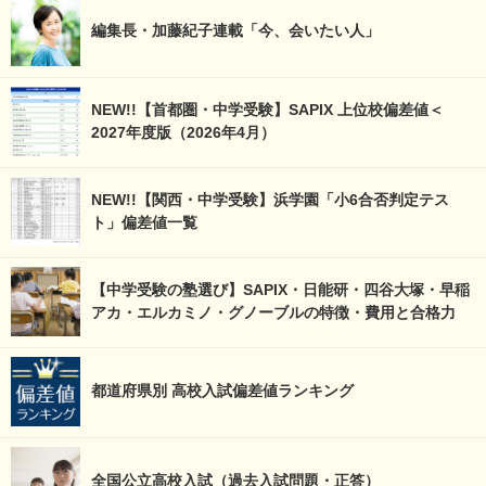
編集長・加藤紀子連載「今、会いたい人」
NEW!!【首都圏・中学受験】SAPIX 上位校偏差値＜
2027年度版（2026年4月）
NEW!!【関西・中学受験】浜学園「小6合否判定テス
ト」偏差値一覧
【中学受験の塾選び】SAPIX・日能研・四谷大塚・早稲
アカ・エルカミノ・グノーブルの特徴・費用と合格力
都道府県別 高校入試偏差値ランキング
全国公立高校入試（過去入試問題・正答）