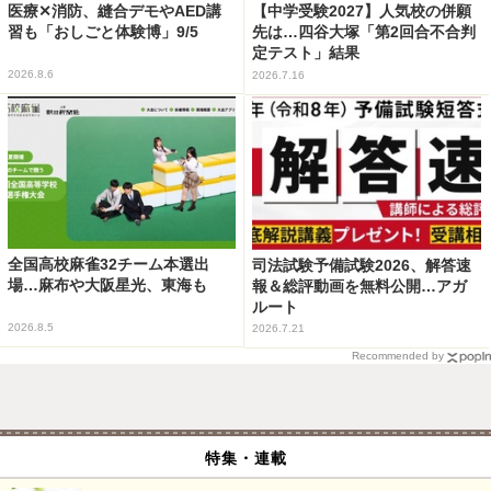
医療✕消防、縫合デモやAED講
【中学受験2027】人気校の併願
習も「おしごと体験博」9/5
先は…四谷大塚「第2回合不合判
定テスト」結果
2026.8.6
2026.7.16
全国高校麻雀32チーム本選出
司法試験予備試験2026、解答速
場…麻布や大阪星光、東海も
報＆総評動画を無料公開…アガ
ルート
2026.8.5
2026.7.21
Recommended by
特集・連載