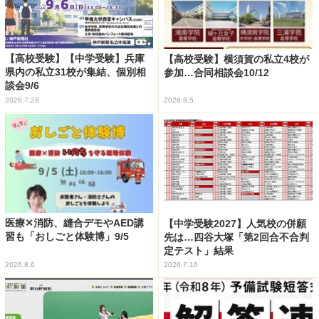
【高校受験】【中学受験】兵庫
【高校受験】横須賀の私立4校が
県内の私立31校が集結、個別相
参加…合同相談会10/12
談会9/6
2026.7.28
2026.8.5
医療✕消防、縫合デモやAED講
【中学受験2027】人気校の併願
習も「おしごと体験博」9/5
先は…四谷大塚「第2回合不合判
定テスト」結果
2026.8.6
2026.7.16