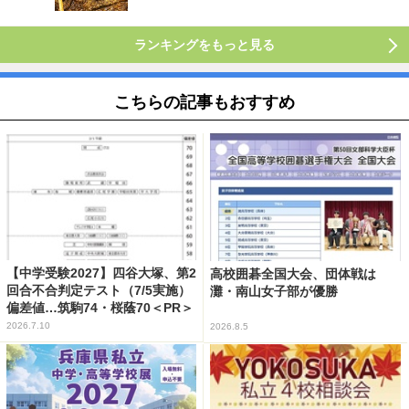
ランキングをもっと見る
こちらの記事もおすすめ
【中学受験2027】四谷大塚、第2
高校囲碁全国大会、団体戦は
回合不合判定テスト（7/5実施）
灘・南山女子部が優勝
偏差値…筑駒74・桜蔭70＜PR＞
2026.7.10
2026.8.5