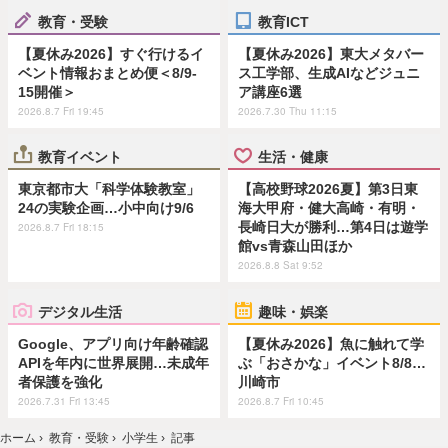
教育・受験
教育ICT
【夏休み2026】すぐ行けるイ
【夏休み2026】東大メタバー
ベント情報おまとめ便＜8/9-
ス工学部、生成AIなどジュニ
15開催＞
ア講座6選
2026.8.7 Fri 19:45
2026.7.30 Thu 11:15
教育イベント
生活・健康
東京都市大「科学体験教室」
【高校野球2026夏】第3日東
24の実験企画…小中向け9/6
海大甲府・健大高崎・有明・
長崎日大が勝利…第4日は遊学
2026.8.7 Fri 18:15
館vs青森山田ほか
2026.8.8 Sat 9:52
デジタル生活
趣味・娯楽
Google、アプリ向け年齢確認
【夏休み2026】魚に触れて学
APIを年内に世界展開…未成年
ぶ「おさかな」イベント8/8…
者保護を強化
川崎市
2026.7.31 Fri 13:45
2026.8.7 Fri 10:45
ホーム
›
教育・受験
›
小学生
›
記事