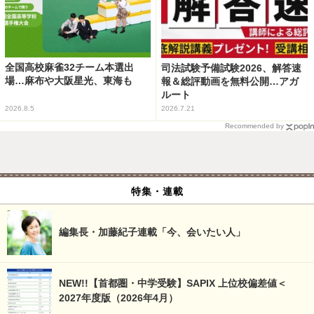
全国高校麻雀32チーム本選出
司法試験予備試験2026、解答速
場…麻布や大阪星光、東海も
報＆総評動画を無料公開…アガ
ルート
2026.8.5
2026.7.21
Recommended by
特集・連載
編集長・加藤紀子連載「今、会いたい人」
NEW!!【首都圏・中学受験】SAPIX 上位校偏差値＜
2027年度版（2026年4月）