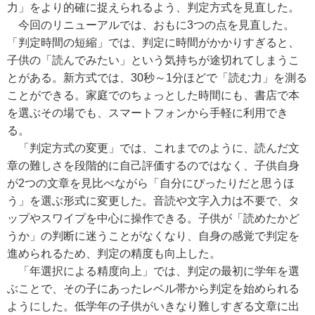
力」をより的確に捉えられるよう、判定方式を見直した。
今回のリニューアルでは、おもに3つの点を見直した。
「判定時間の短縮」では、判定に時間がかかりすぎると、
子供の「読んでみたい」という気持ちが途切れてしまうこ
とがある。新方式では、30秒～1分ほどで「読む力」を測る
ことができる。家庭でのちょっとした時間にも、書店で本
を選ぶその場でも、スマートフォンから手軽に利用でき
る。
「判定方式の変更」では、これまでのように、読んだ文
章の難しさを段階的に自己評価するのではなく、子供自身
が2つの文章を見比べながら「自分にぴったりだと思うほ
う」を選ぶ形式に変更した。音読や文字入力は不要で、タ
ップやスワイプを中心に操作できる。子供が「読めたかど
うか」の判断に迷うことがなくなり、自身の感覚で判定を
進められるため、判定の精度も向上した。
「年選択による精度向上」では、判定の最初に学年を選
ぶことで、その子にあったレベル帯から判定を始められる
ようにした。低学年の子供がいきなり難しすぎる文章に出