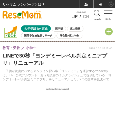
リセマム メンバーズ
Language
JP
/
CN
menu
search
大学受験 by 東進
医学部
東大受験
医専予備校徹底リサーチ
河合塾×東大特集
親子で考える大学選び
高校受験
中学受験
小学校受験
教育・受験
小学生
2026.5.15 Fri 18:45
共通テスト
夏休み
8月開催学校説明会・相談会
LINEで30秒「ヨンデミーレベル判定ミニアプ
8月開催イベント・WS
全国公立高校 過去問
人気記事
リ」リニューアル
自由研究教材（小学生向け）
自由研究教材（中学生向け）
ランキング
子供が読書にハマるオンライン習い事「ヨンデミー」を運営するYondemy
は、LINE公式アカウント「おうち読書のミカタライン」上で提供している「ヨ
ンデミーレベル判定ミニアプリ」をリニューアルした。2つの文章を見比べて選
ぶ新方式を採用し、30秒～1分で子供の「読む力」を判定できるようになっ
た。
advertisement