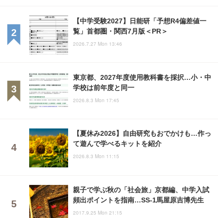
【中学受験2027】日能研「予想R4偏差値一
覧」首都圏・関西7月版＜PR＞
2026.7.27 Mon 13:46
東京都、2027年度使用教科書を採択…小・中
学校は前年度と同一
2026.8.3 Mon 17:45
【夏休み2026】自由研究もおでかけも…作っ
て遊んで学べるキットを紹介
2026.8.3 Mon 11:15
親子で学ぶ秋の「社会旅」京都編、中学入試
頻出ポイントを指南…SS-1馬屋原吉博先生
2017.9.25 Mon 21:15