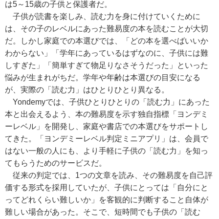
は5～15歳の子供と保護者だ。
子供が読書を楽しみ、読む力を身に付けていくために
は、その子のレベルにあった難易度の本を読むことが大切
だ。しかし家庭での本選びでは、「どの本を選べばいいか
わからない」「学年にあっているはずなのに、子供には難
しすぎた」「簡単すぎて物足りなさそうだった」といった
悩みが生まれがちだ。学年や年齢は本選びの目安になる
が、実際の「読む力」はひとりひとり異なる。
Yondemyでは、子供ひとりひとりの「読む力」にあった
本と出会えるよう、本の難易度を示す独自指標「ヨンデミ
ーレベル」を開発し、家庭や書店での本選びをサポートし
てきた。「ヨンデミーレベル判定ミニアプリ」は、会員で
はない一般の人にも、より手軽に子供の「読む力」を知っ
てもらうためのサービスだ。
従来の判定では、1つの文章を読み、その難易度を自己評
価する形式を採用していたが、子供にとっては「自分にと
ってどれくらい難しいか」を客観的に判断すること自体が
難しい場合があった。そこで、短時間でも子供の「読む