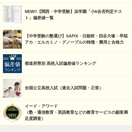
NEW!!【関西・中学受験】浜学園「小6合否判定テス
ト」偏差値一覧
【中学受験の塾選び】SAPIX・日能研・四谷大塚・早稲
アカ・エルカミノ・グノーブルの特徴・費用と合格力
都道府県別 高校入試偏差値ランキング
全国公立高校入試（過去入試問題・正答）
イード・アワード
（塾・通信教育・英語教育などの教育サービスの顧客満
足度調査）