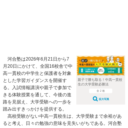
河合塾は2026年6月21日から7
月20日にかけて、全国16校舎で中
高一貫校の中学生と保護者を対象
親子で勝ち取る！中高一貫校
とした学習ガイダンスを開催す
生の大学受験必勝法
る。入試情報講演や親子で参加で
全 2 枚
きる体験授業を通して、今後の進
拡大写真
路を見据え、大学受験への一歩を
踏み出すきっかけを提供する。
高校受験がない中高一貫校生は、大学受験まで余裕があ
ると考え、日々の勉強の意味を見失いがちである。河合塾