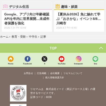
デジタル生活
趣味・娯楽
Google、アプリ向け年齢確認
【夏休み2026】魚に触れて学
APIを年内に世界展開…未成年
ぶ「おさかな」イベント8/8…
者保護を強化
川崎市
2026.7.31 Fri 13:45
2026.8.7 Fri 10:45
ホーム
›
教育・受験
›
中学生
›
記事
TOP
Home
Facebook
X
YouTube
Instagram
line
お問合せ
広告掲載
会社概要
リセマムについて
個人情報保護方針
リセマムは、株式会社イード（東証グロース上場）の運
営するサービスです。
証券コード：6038