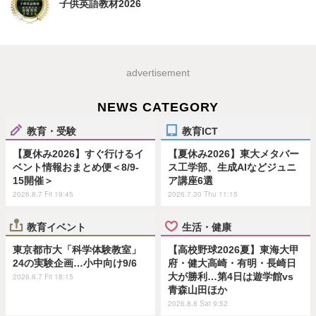
子供英語教材2026
advertisement
NEWS CATEGORY
教育・受験
教育ICT
【夏休み2026】すぐ行けるイ
【夏休み2026】東大メタバー
ベント情報おまとめ便＜8/9-
ス工学部、生成AIなどジュニ
15開催＞
ア講座6選
2026.8.7 Fri 19:45
2026.7.30 Thu 11:15
教育イベント
生活・健康
東京都市大「科学体験教室」
【高校野球2026夏】東海大甲
24の実験企画…小中向け9/6
府・健大高崎・有明・長崎日
大が勝利…第4日は遊学館vs
2026.8.7 Fri 18:15
青森山田ほか
2026.8.8 Sat 9:52