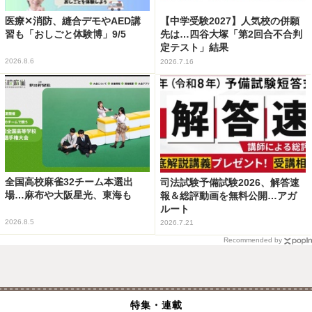
医療✕消防、縫合デモやAED講
【中学受験2027】人気校の併願
習も「おしごと体験博」9/5
先は…四谷大塚「第2回合不合判
定テスト」結果
2026.8.6
2026.7.16
全国高校麻雀32チーム本選出
司法試験予備試験2026、解答速
場…麻布や大阪星光、東海も
報＆総評動画を無料公開…アガ
ルート
2026.8.5
2026.7.21
Recommended by
特集・連載