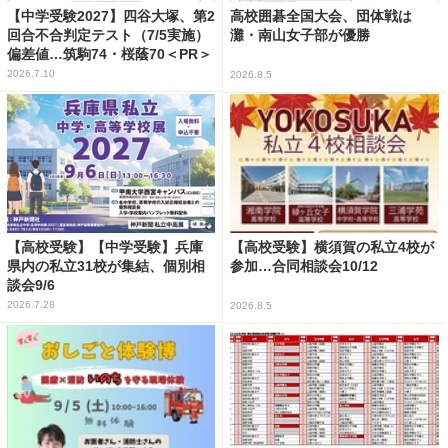
【中学受験2027】四谷大塚、第2
高校囲碁全国大会、団体戦は
回合不合判定テスト（7/5実施）
灘・南山女子部が優勝
偏差値…筑駒74・桜蔭70＜PR＞
2026.7.10
2026.8.5
【高校受験】【中学受験】兵庫
【高校受験】横須賀の私立4校が
県内の私立31校が集結、個別相
参加…合同相談会10/12
談会9/6
2026.7.28
2026.8.5