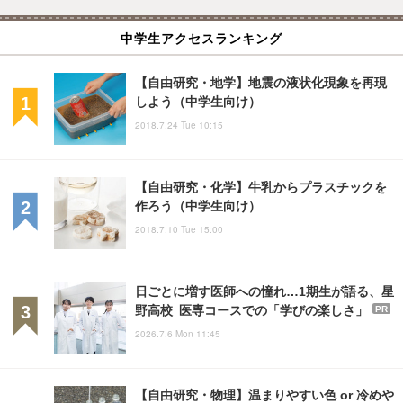
中学生アクセスランキング
【自由研究・地学】地震の液状化現象を再現
しよう（中学生向け）
2018.7.24 Tue 10:15
【自由研究・化学】牛乳からプラスチックを
作ろう（中学生向け）
2018.7.10 Tue 15:00
日ごとに増す医師への憧れ…1期生が語る、星
野高校 医専コースでの「学びの楽しさ」
PR
2026.7.6 Mon 11:45
【自由研究・物理】温まりやすい色 or 冷めや