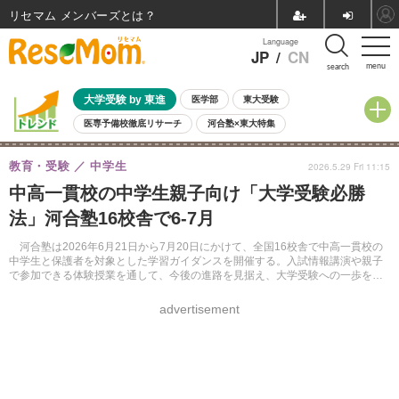
リセマム メンバーズ
Language
JP
/
CN
menu
search
大学受験 by 東進
医学部
東大受験
医専予備校徹底リサーチ
河合塾×東大特集
親子で考える大学選び
高校受験
中学受験
小学校受験
教育・受験
中学生
2026.5.29 Fri 11:15
共通テスト
夏休み
8月開催学校説明会・相談会
中高一貫校の中学生親子向け「大学受験必勝
8月開催イベント・WS
全国公立高校 過去問
人気記事
法」河合塾16校舎で6-7月
自由研究教材（小学生向け）
自由研究教材（中学生向け）
ランキング
河合塾は2026年6月21日から7月20日にかけて、全国16校舎で中高一貫校の
中学生と保護者を対象とした学習ガイダンスを開催する。入試情報講演や親子
で参加できる体験授業を通して、今後の進路を見据え、大学受験への一歩を踏
み出すきっかけを提供する。
advertisement