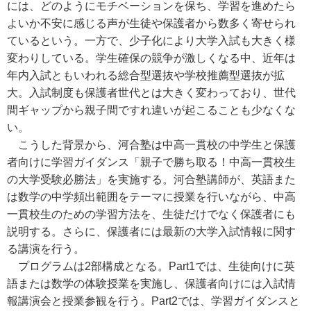
には、どのようにモチベーションを保ち、学習を進めたら
よいか不安に感じる声が生徒や保護者から数多く寄せられ
ているという。一方で、少子化により大学入試も大きく様
変わりしている。学生確保の競争が激しくなる中、近年は
年内入試ともいわれる総合型選抜や学校推薦型選抜が拡
大。入試制度も保護者世代とは大きく変わっており、世代
間ギャップから親子間ですれ違いが起こることも少なくな
い。
こうした背景から、河合塾は中高一貫校の中学生と保護
者向けに学習ガイダンス「親子で勝ち取る！中高一貫校生
の大学受験必勝法」を実施する。河合塾講師が、英語また
は数学の中学頻出範囲をテーマに授業を行いながら、中高
一貫校生のための学習方法を、生徒だけでなく保護者にも
説明する。さらに、保護者には最新の大学入試情報に関す
る講演を行う。
プログラムは2部構成となる。Part1では、生徒向けに英
語または数学の体験授業を実施し、保護者向けには入試情
報講演会と授業参観を行う。Part2では、学習ガイダンスと