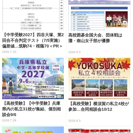
【中学受験2027】四谷大塚、第2
高校囲碁全国大会、団体戦は
回合不合判定テスト（7/5実施）
灘・南山女子部が優勝
偏差値…筑駒74・桜蔭70＜PR＞
2026.7.10
2026.8.5
【高校受験】【中学受験】兵庫
【高校受験】横須賀の私立4校が
県内の私立31校が集結、個別相
参加…合同相談会10/12
談会9/6
2026.7.28
2026.8.5