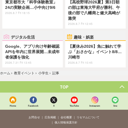
東京都市大「科学体験教室」
【高校野球2026夏】第3日朝
24の実験企画…小中向け9/6
の部は東海大甲府が勝利、午
後の部で八幡商と健大高崎が
2026.8.7 Fri 18:15
激突
2026.8.7 Fri 12:45
デジタル生活
趣味・娯楽
Google、アプリ向け年齢確認
【夏休み2026】魚に触れて学
APIを年内に世界展開…未成年
ぶ「おさかな」イベント8/8…
者保護を強化
川崎市
2026.7.31 Fri 13:45
2026.8.7 Fri 10:45
ホーム
›
教育イベント
›
小学生
›
記事
TOP
Home
Facebook
X
YouTube
Instagram
line
お問合せ
広告掲載
会社概要
リセマムについて
個人情報保護方針