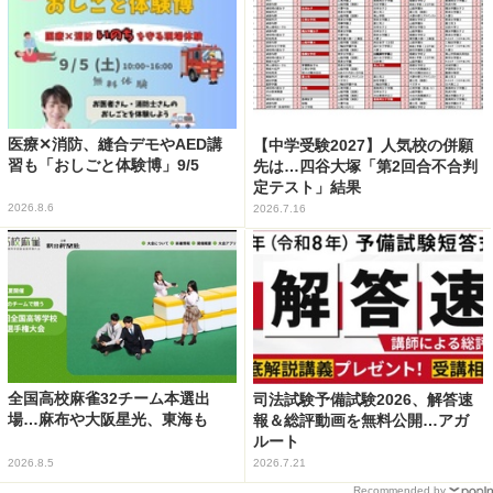
医療✕消防、縫合デモやAED講
【中学受験2027】人気校の併願
習も「おしごと体験博」9/5
先は…四谷大塚「第2回合不合判
定テスト」結果
2026.8.6
2026.7.16
全国高校麻雀32チーム本選出
司法試験予備試験2026、解答速
場…麻布や大阪星光、東海も
報＆総評動画を無料公開…アガ
ルート
2026.8.5
2026.7.21
Recommended by