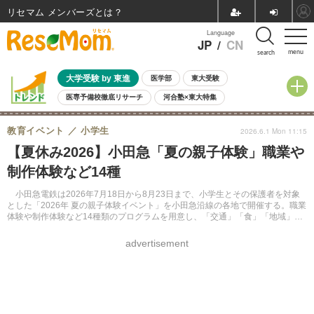
リセマム メンバーズ
Language
JP
/
CN
menu
search
大学受験 by 東進
医学部
東大受験
医専予備校徹底リサーチ
河合塾×東大特集
親子で考える大学選び
高校受験
中学受験
小学校受験
教育イベント
小学生
2026.6.1 Mon 11:15
共通テスト
夏休み
8月開催学校説明会・相談会
【夏休み2026】小田急「夏の親子体験」職業や
8月開催イベント・WS
全国公立高校 過去問
人気記事
制作体験など14種
自由研究教材（小学生向け）
自由研究教材（中学生向け）
ランキング
小田急電鉄は2026年7月18日から8月23日まで、小学生とその保護者を対象
とした「2026年 夏の親子体験イベント」を小田急沿線の各地で開催する。職業
体験や制作体験など14種類のプログラムを用意し、「交通」「食」「地域」
「文化」「スポーツ」にまつわる多彩な体験メニューを展開する。
advertisement