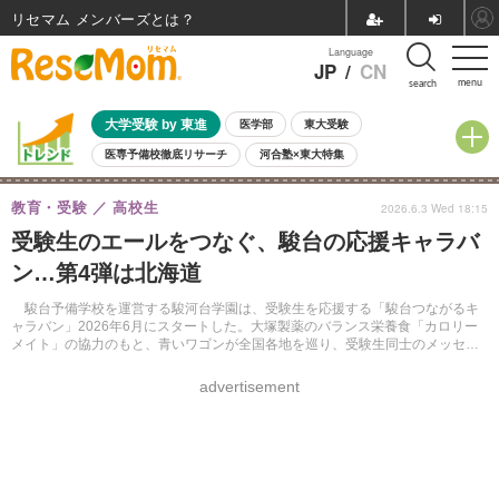
リセマム メンバーズ
Language
JP
/
CN
menu
search
大学受験 by 東進
医学部
東大受験
医専予備校徹底リサーチ
河合塾×東大特集
親子で考える大学選び
高校受験
中学受験
小学校受験
教育・受験
高校生
2026.6.3 Wed 18:15
共通テスト
夏休み
8月開催学校説明会・相談会
受験生のエールをつなぐ、駿台の応援キャラバ
8月開催イベント・WS
全国公立高校 過去問
人気記事
ン…第4弾は北海道
自由研究教材（小学生向け）
自由研究教材（中学生向け）
ランキング
駿台予備学校を運営する駿河台学園は、受験生を応援する「駿台つながるキ
ャラバン」2026年6月にスタートした。大塚製薬のバランス栄養食「カロリー
メイト」の協力のもと、青いワゴンが全国各地を巡り、受験生同士のメッセー
ジをつなぐプロジェクトだ。
advertisement