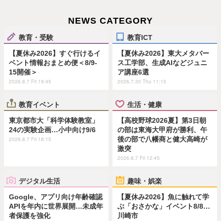
NEWS CATEGORY
教育・受験
教育ICT
【夏休み2026】すぐ行けるイ
【夏休み2026】東大メタバー
ベント情報おまとめ便＜8/9-
ス工学部、生成AIなどジュニ
15開催＞
ア講座6選
2026.8.7 Fri 19:45
2026.7.30 Thu 11:15
教育イベント
生活・健康
東京都市大「科学体験教室」
【高校野球2026夏】第3日朝
24の実験企画…小中向け9/6
の部は東海大甲府が勝利、午
後の部で八幡商と健大高崎が
2026.8.7 Fri 18:15
激突
2026.8.7 Fri 12:45
デジタル生活
趣味・娯楽
Google、アプリ向け年齢確認
【夏休み2026】魚に触れて学
APIを年内に世界展開…未成年
ぶ「おさかな」イベント8/8…
者保護を強化
川崎市