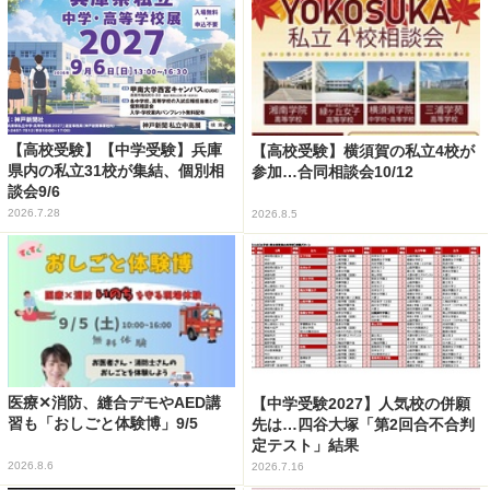
【高校受験】【中学受験】兵庫
【高校受験】横須賀の私立4校が
県内の私立31校が集結、個別相
参加…合同相談会10/12
談会9/6
2026.7.28
2026.8.5
医療✕消防、縫合デモやAED講
【中学受験2027】人気校の併願
習も「おしごと体験博」9/5
先は…四谷大塚「第2回合不合判
定テスト」結果
2026.8.6
2026.7.16