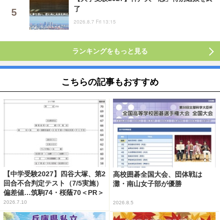
了
2026.8.7 Fri 13:15
ランキングをもっと見る
こちらの記事もおすすめ
【中学受験2027】四谷大塚、第2
高校囲碁全国大会、団体戦は
回合不合判定テスト（7/5実施）
灘・南山女子部が優勝
偏差値…筑駒74・桜蔭70＜PR＞
2026.7.10
2026.8.5