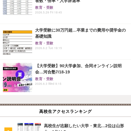
者数・倍率・入学辞退率
教育・受験
2026.5.29 Fri 19:45
大学受験に30万円超…卒業までの費用や奨学金の
基礎知識
教育・受験
2026.6.2 Tue 19:15
【大学受験】90大学参加、合同オンライン説明
会…河合塾7/18-19
教育・受験
2026.6.3 Wed 9:15
高校生アクセスランキング
高校生が志願したい大学・東北…2位は山形