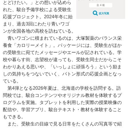
とどけたい。」との想いが込めら
全 4 枚
れた、駿台予備学校による受験生
拡大写真
応援プロジェクト。2024年冬に始
まり、過去3回にわたり青いワゴ
ンが全国各地の高校を訪ねている。
青いワゴンに積まれているのは、大塚製薬のバランス栄
養食「カロリーメイト」。パッケージには、受験生がほか
の受験生に宛てたメッセージやエールが記されている。学
校や暮らす街、志望校が違っても、受験生同士だからこそ
わかりあえる思いや、「いっしょに頑張ろう」という励ま
しの気持ちをつないでいく、バトン形式の応援企画となっ
ている。
第4弾となる2026年夏は、北海道の学校を訪問する。訪
問校では、駿台コンテンツやオリジナル教材を体験するプ
ログラムを実施。タブレットを利用した実際の授業映像の
配信や、学習アプリ、駿台テキスト・教材を体験すること
もできる。
また、受験生の目線で見る日常をたくさんの写真等で紹