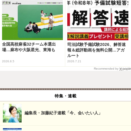
全国高校麻雀32チーム本選出
司法試験予備試験2026、解答速
場…麻布や大阪星光、東海も
報＆総評動画を無料公開…アガ
ルート
2026.8.5
2026.7.21
Recommended by
特集・連載
編集長・加藤紀子連載「今、会いたい人」