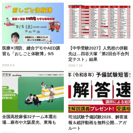
医療✕消防、縫合デモやAED講
【中学受験2027】人気校の併願
習も「おしごと体験博」9/5
先は…四谷大塚「第2回合不合判
定テスト」結果
2026.8.6
2026.7.16
全国高校麻雀32チーム本選出
司法試験予備試験2026、解答速
場…麻布や大阪星光、東海も
報＆総評動画を無料公開…アガ
ルート