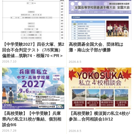
【中学受験2027】四谷大塚、第2
高校囲碁全国大会、団体戦は
回合不合判定テスト（7/5実施）
灘・南山女子部が優勝
偏差値…筑駒74・桜蔭70＜PR＞
2026.7.10
2026.8.5
【高校受験】【中学受験】兵庫
【高校受験】横須賀の私立4校が
県内の私立31校が集結、個別相
参加…合同相談会10/12
談会9/6
2026.7.28
2026.8.5