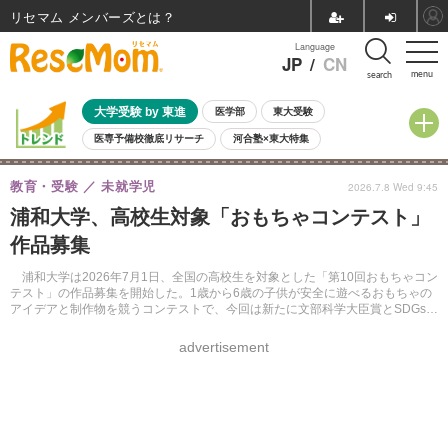
リセマム メンバーズ
Language
JP
/
CN
menu
search
大学受験 by 東進
医学部
東大受験
医専予備校徹底リサーチ
河合塾×東大特集
親子で考える大学選び
高校受験
中学受験
小学校受験
教育・受験
未就学児
2026.7.8 Wed 9:45
共通テスト
夏休み
8月開催学校説明会・相談会
浦和大学、高校生対象「おもちゃコンテスト」
8月開催イベント・WS
全国公立高校 過去問
人気記事
作品募集
自由研究教材（小学生向け）
自由研究教材（中学生向け）
ランキング
浦和大学は2026年7月1日、全国の高校生を対象とした「第10回おもちゃコン
テスト」の作品募集を開始した。1歳から6歳の子供が安全に遊べるおもちゃの
アイデアと制作物を競うコンテストで、今回は新たに文部科学大臣賞とSDGs・
アップサイクル賞を新設した。9月24日まで受け付ける。
advertisement