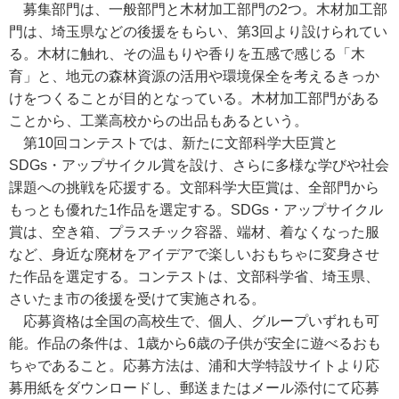
募集部門は、一般部門と木材加工部門の2つ。木材加工部
門は、埼玉県などの後援をもらい、第3回より設けられてい
る。木材に触れ、その温もりや香りを五感で感じる「木
育」と、地元の森林資源の活用や環境保全を考えるきっか
けをつくることが目的となっている。木材加工部門がある
ことから、工業高校からの出品もあるという。
第10回コンテストでは、新たに文部科学大臣賞と
SDGs・アップサイクル賞を設け、さらに多様な学びや社会
課題への挑戦を応援する。文部科学大臣賞は、全部門から
もっとも優れた1作品を選定する。SDGs・アップサイクル
賞は、空き箱、プラスチック容器、端材、着なくなった服
など、身近な廃材をアイデアで楽しいおもちゃに変身させ
た作品を選定する。コンテストは、文部科学省、埼玉県、
さいたま市の後援を受けて実施される。
応募資格は全国の高校生で、個人、グループいずれも可
能。作品の条件は、1歳から6歳の子供が安全に遊べるおも
ちゃであること。応募方法は、浦和大学特設サイトより応
募用紙をダウンロードし、郵送またはメール添付にて応募