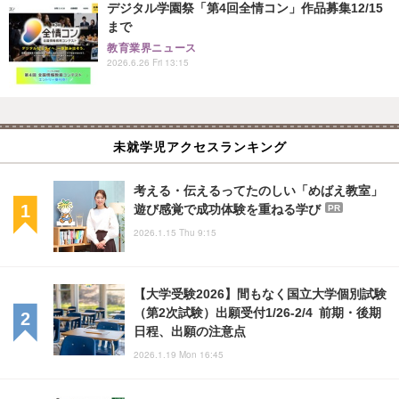
デジタル学園祭「第4回全情コン」作品募集12/15
まで
教育業界ニュース
2026.6.26 Fri 13:15
未就学児アクセスランキング
考える・伝えるってたのしい「めばえ教室」
遊び感覚で成功体験を重ねる学び
PR
2026.1.15 Thu 9:15
【大学受験2026】間もなく国立大学個別試験
（第2次試験）出願受付1/26‐2/4 前期・後期
日程、出願の注意点
2026.1.19 Mon 16:45