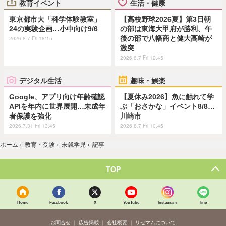
教育イベント
生活・健康
東京都市大「科学体験教室」
【高校野球2026夏】第3日朝
24の実験企画…小中向け9/6
の部は東海大甲府が勝利、午
後の部で八幡商と健大高崎が
2026.8.7 Fri 18:15
激突
2026.8.7 Fri 12:45
デジタル生活
趣味・娯楽
Google、アプリ向け年齢確認
【夏休み2026】魚に触れて学
APIを年内に世界展開…未成年
ぶ「おさかな」イベント8/8…
者保護を強化
川崎市
2026.7.31 Fri 13:45
2026.8.7 Fri 10:45
ホーム
›
教育・受験
›
未就学児
›
記事
TOP
Home
Facebook
X
YouTube
Instagram
line
お問合せ
広告掲載
会社概要
リセマムについて