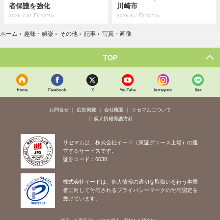
者保護を強化
川崎市
2026.7.31 Fri 13:45
2026.8.7 Fri 10:45
ホーム
›
趣味・娯楽
›
その他
›
記事
›
写真・画像
TOP
Home
Facebook
X
YouTube
Instagram
line
お問合せ
広告掲載
会社概要
リセマムについて
個人情報保護方針
リセマムは、株式会社イード（東証グロース上場）の運
営するサービスです。
証券コード：6038
株式会社イードは、個人情報の適切な取扱いを行う事業
者に対して付与されるプライバシーマークの付与認定を
受けています。