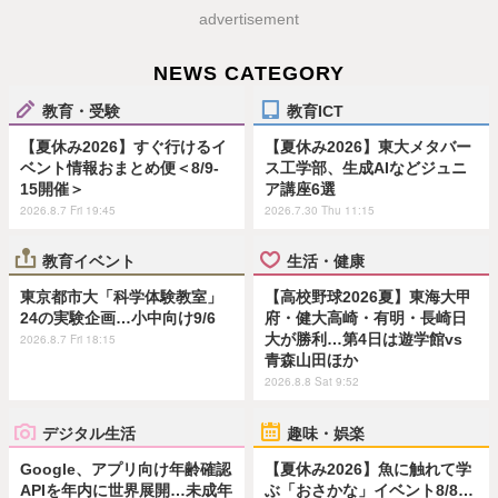
advertisement
NEWS CATEGORY
教育・受験
教育ICT
【夏休み2026】すぐ行けるイ
【夏休み2026】東大メタバー
ベント情報おまとめ便＜8/9-
ス工学部、生成AIなどジュニ
15開催＞
ア講座6選
2026.8.7 Fri 19:45
2026.7.30 Thu 11:15
教育イベント
生活・健康
東京都市大「科学体験教室」
【高校野球2026夏】東海大甲
24の実験企画…小中向け9/6
府・健大高崎・有明・長崎日
大が勝利…第4日は遊学館vs
2026.8.7 Fri 18:15
青森山田ほか
2026.8.8 Sat 9:52
デジタル生活
趣味・娯楽
Google、アプリ向け年齢確認
【夏休み2026】魚に触れて学
APIを年内に世界展開…未成年
ぶ「おさかな」イベント8/8…