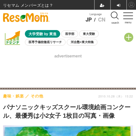
リセマム メンバーズ
Language
JP
/
CN
menu
search
大学受験 by 東進
医学部
東大受験
医専予備校徹底リサーチ
河合塾×東大特集
親子で考える大学選び
高校受験
中学受験
小学校受験
advertisement
共通テスト
夏休み
8月開催学校説明会・相談会
8月開催イベント・WS
全国公立高校 過去問
人気記事
自由研究教材（小学生向け）
自由研究教材（中学生向け）
ランキング
趣味・娯楽
その他
2010.10.28（木） 15:22
パナソニックキッズスクール環境絵画コンクー
ル、最優秀は小2女子 1枚目の写真・画像