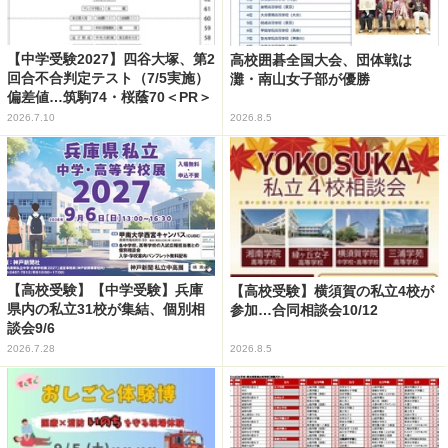
【中学受験2027】四谷大塚、第2
高校囲碁全国大会、団体戦は
回合不合判定テスト（7/5実施）
灘・南山女子部が優勝
偏差値…筑駒74・桜蔭70＜PR＞
2026.7.10
2026.8.5
【高校受験】【中学受験】兵庫
【高校受験】横須賀の私立4校が
県内の私立31校が集結、個別相
参加…合同相談会10/12
談会9/6
2026.7.28
2026.8.5