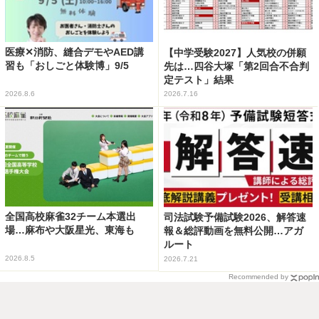
医療✕消防、縫合デモやAED講
【中学受験2027】人気校の併願
習も「おしごと体験博」9/5
先は…四谷大塚「第2回合不合判
定テスト」結果
2026.8.6
2026.7.16
全国高校麻雀32チーム本選出
司法試験予備試験2026、解答速
場…麻布や大阪星光、東海も
報＆総評動画を無料公開…アガ
ルート
2026.8.5
2026.7.21
Recommended by