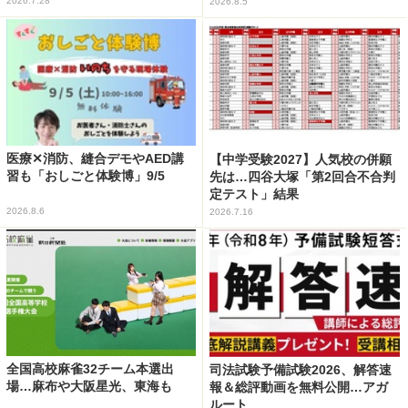
2026.7.28
2026.8.5
医療✕消防、縫合デモやAED講
【中学受験2027】人気校の併願
習も「おしごと体験博」9/5
先は…四谷大塚「第2回合不合判
定テスト」結果
2026.8.6
2026.7.16
全国高校麻雀32チーム本選出
司法試験予備試験2026、解答速
場…麻布や大阪星光、東海も
報＆総評動画を無料公開…アガ
ルート