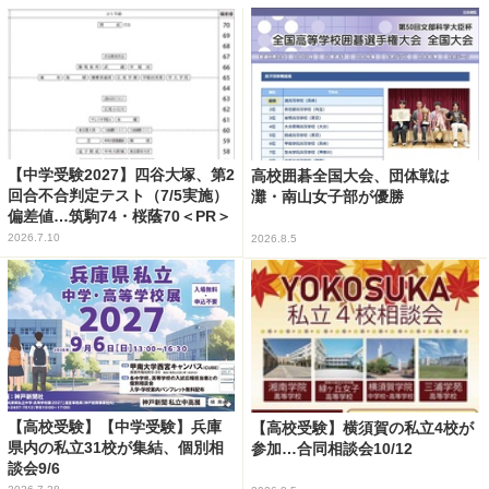
【中学受験2027】四谷大塚、第2
高校囲碁全国大会、団体戦は
回合不合判定テスト（7/5実施）
灘・南山女子部が優勝
偏差値…筑駒74・桜蔭70＜PR＞
2026.7.10
2026.8.5
【高校受験】【中学受験】兵庫
【高校受験】横須賀の私立4校が
県内の私立31校が集結、個別相
参加…合同相談会10/12
談会9/6