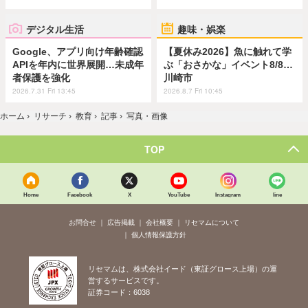
デジタル生活
趣味・娯楽
Google、アプリ向け年齢確認
【夏休み2026】魚に触れて学
APIを年内に世界展開…未成年
ぶ「おさかな」イベント8/8…
者保護を強化
川崎市
2026.7.31 Fri 13:45
2026.8.7 Fri 10:45
ホーム
›
リサーチ
›
教育
›
記事
›
写真・画像
TOP
Home
Facebook
X
YouTube
Instagram
line
お問合せ
広告掲載
会社概要
リセマムについて
個人情報保護方針
リセマムは、株式会社イード（東証グロース上場）の運
営するサービスです。
証券コード：6038