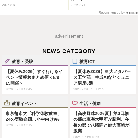
2026.8.5
2026.7.21
Recommended by
advertisement
NEWS CATEGORY
教育・受験
教育ICT
【夏休み2026】すぐ行けるイ
【夏休み2026】東大メタバー
ベント情報おまとめ便＜8/9-
ス工学部、生成AIなどジュニ
15開催＞
ア講座6選
2026.8.7 Fri 19:45
2026.7.30 Thu 11:15
教育イベント
生活・健康
東京都市大「科学体験教室」
【高校野球2026夏】第3日朝
24の実験企画…小中向け9/6
の部は東海大甲府が勝利、午
後の部で八幡商と健大高崎が
2026.8.7 Fri 18:15
激突
2026.8.7 Fri 12:45