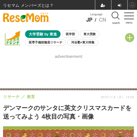
リセマム メンバーズ
Language
JP
/
CN
menu
search
大学受験 by 東進
医学部
東大受験
医専予備校徹底リサーチ
河合塾×東大特集
親子で考える大学選び
高校受験
中学受験
小学校受験
advertisement
共通テスト
夏休み
8月開催学校説明会・相談会
8月開催イベント・WS
全国公立高校 過去問
人気記事
自由研究教材（小学生向け）
自由研究教材（中学生向け）
ランキング
リサーチ
教育
2010.11.8（月） 14:23
デンマークのサンタに英文クリスマスカードを
送ってみよう 4枚目の写真・画像