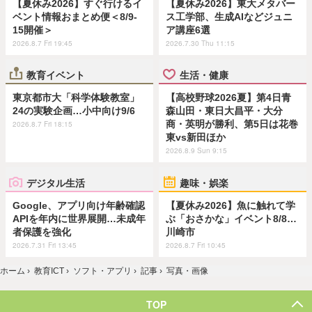
【夏休み2026】すぐ行けるイ
【夏休み2026】東大メタバー
ベント情報おまとめ便＜8/9-
ス工学部、生成AIなどジュニ
15開催＞
ア講座6選
2026.8.7 Fri 19:45
2026.7.30 Thu 11:15
教育イベント
生活・健康
東京都市大「科学体験教室」
【高校野球2026夏】第4日青
24の実験企画…小中向け9/6
森山田・東日大昌平・大分
商・英明が勝利、第5日は花巻
2026.8.7 Fri 18:15
東vs新田ほか
2026.8.9 Sun 9:15
デジタル生活
趣味・娯楽
Google、アプリ向け年齢確認
【夏休み2026】魚に触れて学
APIを年内に世界展開…未成年
ぶ「おさかな」イベント8/8…
者保護を強化
川崎市
2026.7.31 Fri 13:45
2026.8.7 Fri 10:45
ホーム
›
教育ICT
›
ソフト・アプリ
›
記事
›
写真・画像
TOP