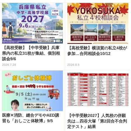
【高校受験】【中学受験】兵庫
【高校受験】横須賀の私立4校が
県内の私立31校が集結、個別相
参加…合同相談会10/12
談会9/6
2026.7.28
2026.8.5
医療✕消防、縫合デモやAED講
【中学受験2027】人気校の併願
習も「おしごと体験博」9/5
先は…四谷大塚「第2回合不合判
定テスト」結果