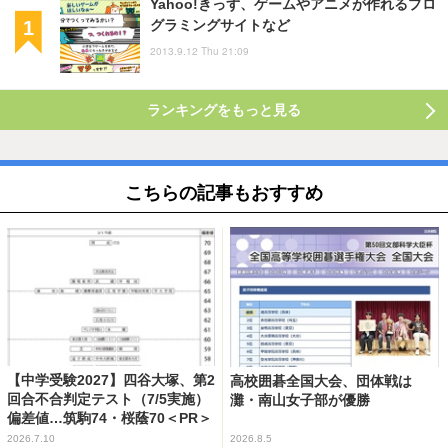
Yahoo!きっず、ゲームやアニメが作れるプロ
グラミングサイトなど
2013.9.12 Thu 21:09
ランキングをもっと見る
こちらの記事もおすすめ
【中学受験2027】四谷大塚、第2
高校囲碁全国大会、団体戦は
回合不合判定テスト（7/5実施）
灘・南山女子部が優勝
偏差値…筑駒74・桜蔭70＜PR＞
2026.7.10
2026.8.5