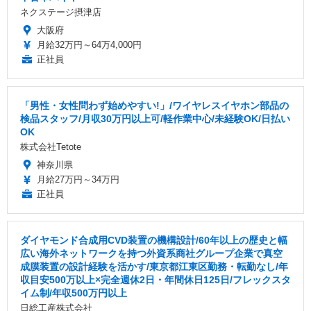
ネクステージ摂津店
大阪府
月給32万円～64万4,000円
正社員
「男性・女性問わず始めやすい!」/ワイヤレスイヤホン部品の
検品スタッフ/月収30万円以上可/軽作業中心/未経験OK/日払い
OK
株式会社Tetote
神奈川県
月給27万円～34万円
正社員
ダイヤモンド合成用CVD装置の機構設計/60年以上の歴史と幅
広い海外ネットワークを持つ外資系商社グループ企業で真空
成膜装置の設計経験を活かす/東京都江東区勤務・転勤なし/年
収目安500万以上×完全週休2日・年間休日125日/フレックスタ
イム制/年収500万円以上
日総工産株式会社