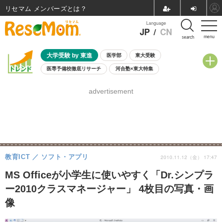
リセマム メンバーズ
Language
JP
/
CN
menu
search
大学受験 by 東進
医学部
東大受験
医専予備校徹底リサーチ
河合塾×東大特集
親子で考える大学選び
高校受験
中学受験
小学校受験
advertisement
共通テスト
夏休み
8月開催学校説明会・相談会
8月開催イベント・WS
全国公立高校 過去問
人気記事
自由研究教材（小学生向け）
自由研究教材（中学生向け）
ランキング
教育ICT
ソフト・アプリ
2010.11.12（金） 17:47
MS Officeが小学生に使いやすく「Dr.シンプラ
ー2010クラスマネージャー」 4枚目の写真・画
像