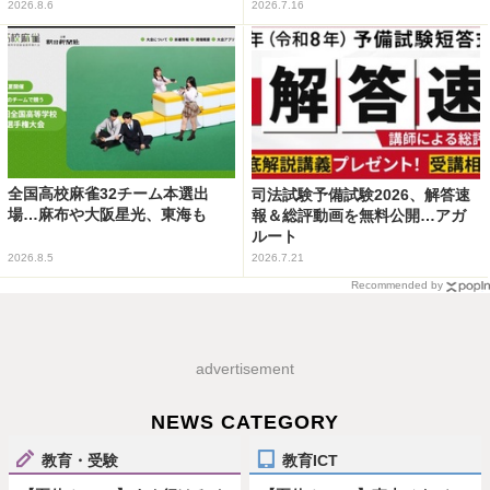
2026.8.6
2026.7.16
全国高校麻雀32チーム本選出
司法試験予備試験2026、解答速
場…麻布や大阪星光、東海も
報＆総評動画を無料公開…アガ
ルート
2026.8.5
2026.7.21
Recommended by
advertisement
NEWS CATEGORY
教育・受験
教育ICT