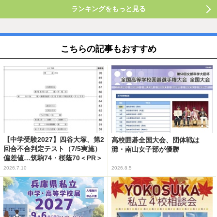
ランキングをもっと見る
こちらの記事もおすすめ
【中学受験2027】四谷大塚、第2
高校囲碁全国大会、団体戦は
回合不合判定テスト（7/5実施）
灘・南山女子部が優勝
偏差値…筑駒74・桜蔭70＜PR＞
2026.7.10
2026.8.5