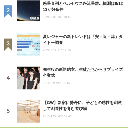
惑星直列とペルセウス座流星群…観測は8/12-
13が好条件
2026.7.30 Thu 10:15
夏レジャーの新トレンドは「安・近・涼」タ
イトー調査
2026.7.14 Tue 12:15
先生役の新垣結衣、生徒たちからサプライズ
卒業式
2015.3.2 Mon 14:45
【GW】新宿伊勢丹に、子どもの感性を刺激
して創造性を育む遊び場
2015.4.27 Mon 17:45