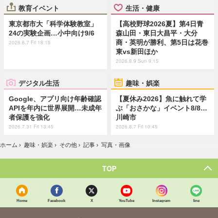
教育イベント
生活・健康
東京都市大「科学体験教室」
【高校野球2026夏】第4日青
24の実験企画…小中向け9/6
森山田・東日大昌平・大分
商・英明が勝利、第5日は花巻
2026.8.7 Fri 18:15
東vs新田ほか
2026.8.9 Sun 9:15
デジタル生活
趣味・娯楽
Google、アプリ向け年齢確認
【夏休み2026】魚に触れて学
APIを年内に世界展開…未成年
ぶ「おさかな」イベント8/8…
者保護を強化
川崎市
2026.7.31 Fri 13:45
2026.8.7 Fri 10:45
ホーム
›
趣味・娯楽
›
その他
›
記事
›
写真・画像
TOP
Home
Facebook
X
YouTube
Instagram
line