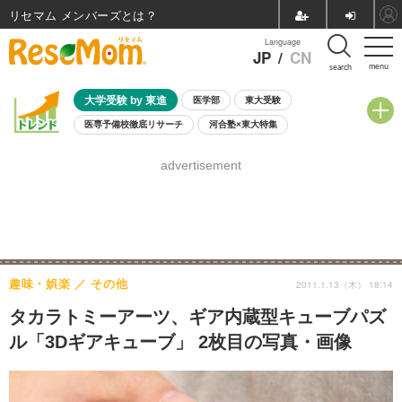
リセマム メンバーズ
Language
JP
/
CN
menu
search
大学受験 by 東進
医学部
東大受験
医専予備校徹底リサーチ
河合塾×東大特集
親子で考える大学選び
高校受験
中学受験
小学校受験
advertisement
共通テスト
夏休み
8月開催学校説明会・相談会
8月開催イベント・WS
全国公立高校 過去問
人気記事
自由研究教材（小学生向け）
自由研究教材（中学生向け）
ランキング
趣味・娯楽
その他
2011.1.13（木） 18:14
タカラトミーアーツ、ギア内蔵型キューブパズ
ル「3Dギアキューブ」 2枚目の写真・画像