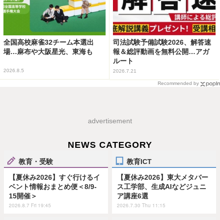
全国高校麻雀32チーム本選出
司法試験予備試験2026、解答速
場…麻布や大阪星光、東海も
報＆総評動画を無料公開…アガ
ルート
2026.8.5
2026.7.21
Recommended by
advertisement
NEWS CATEGORY
教育・受験
教育ICT
【夏休み2026】すぐ行けるイ
【夏休み2026】東大メタバー
ベント情報おまとめ便＜8/9-
ス工学部、生成AIなどジュニ
15開催＞
ア講座6選
2026.8.7 Fri 19:45
2026.7.30 Thu 11:15