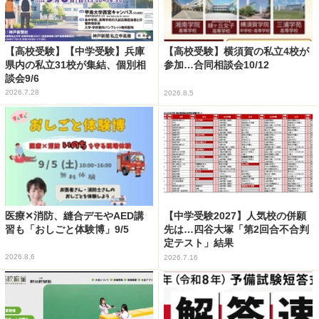
【高校受験】【中学受験】兵庫
【高校受験】横須賀の私立4校が
県内の私立31校が集結、個別相
参加…合同相談会10/12
談会9/6
2026.7.28
2026.8.5
医療✕消防、縫合デモやAED講
【中学受験2027】人気校の併願
習も「おしごと体験博」9/5
先は…四谷大塚「第2回合不合判
定テスト」結果
2026.8.6
2026.7.16