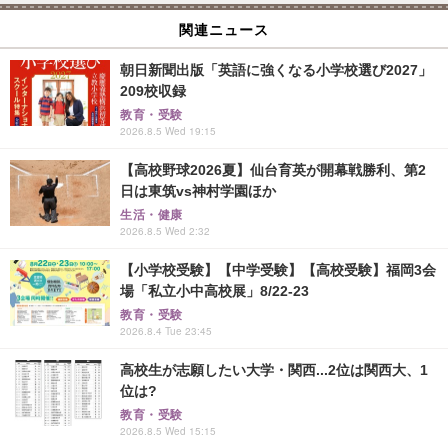
関連ニュース
朝日新聞出版「英語に強くなる小学校選び2027」
209校収録
教育・受験
2026.8.5 Wed 19:15
【高校野球2026夏】仙台育英が開幕戦勝利、第2
日は東筑vs神村学園ほか
生活・健康
2026.8.5 Wed 2:32
【小学校受験】【中学受験】【高校受験】福岡3会
場「私立小中高校展」8/22-23
教育・受験
2026.8.4 Tue 23:45
高校生が志願したい大学・関西...2位は関西大、1
位は?
教育・受験
2026.8.5 Wed 15:15