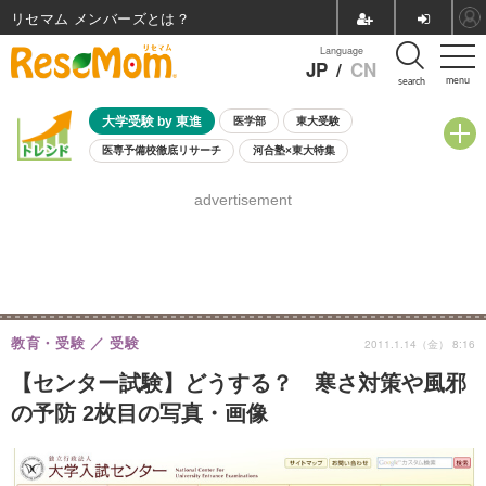
リセマム メンバーズ
Language
JP
/
CN
menu
search
大学受験 by 東進
医学部
東大受験
医専予備校徹底リサーチ
河合塾×東大特集
親子で考える大学選び
高校受験
中学受験
小学校受験
advertisement
共通テスト
夏休み
8月開催学校説明会・相談会
8月開催イベント・WS
全国公立高校 過去問
人気記事
自由研究教材（小学生向け）
自由研究教材（中学生向け）
ランキング
教育・受験
受験
2011.1.14（金） 8:16
【センター試験】どうする？ 寒さ対策や風邪
の予防 2枚目の写真・画像