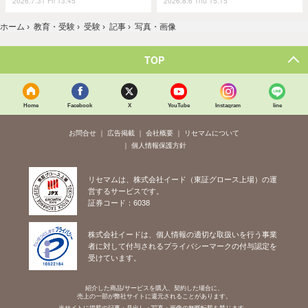
2026.7.31 Fri 13:45
2026.8.6 Thu 15:15
ホーム
›
教育・受験
›
受験
›
記事
›
写真・画像
TOP
Home
Facebook
X
YouTube
Instagram
line
お問合せ
広告掲載
会社概要
リセマムについて
個人情報保護方針
リセマムは、株式会社イード（東証グロース上場）の運
営するサービスです。
証券コード：6038
株式会社イードは、個人情報の適切な取扱いを行う事業
者に対して付与されるプライバシーマークの付与認定を
受けています。
紹介した商品/サービスを購入、契約した場合に、
売上の一部が弊社サイトに還元されることがあります。