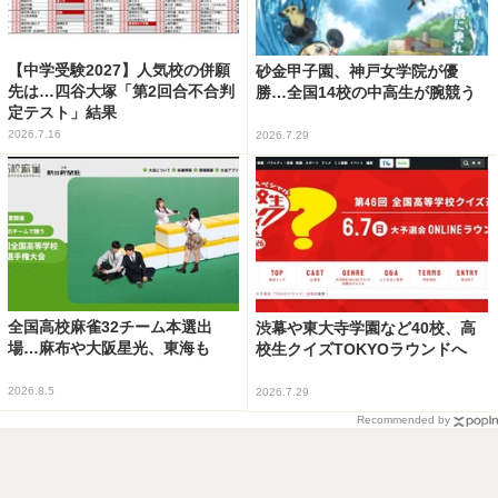
【中学受験2027】人気校の併願
砂金甲子園、神戸女学院が優
先は…四谷大塚「第2回合不合判
勝…全国14校の中高生が腕競う
定テスト」結果
2026.7.16
2026.7.29
全国高校麻雀32チーム本選出
渋幕や東大寺学園など40校、高
場…麻布や大阪星光、東海も
校生クイズTOKYOラウンドへ
2026.8.5
2026.7.29
Recommended by