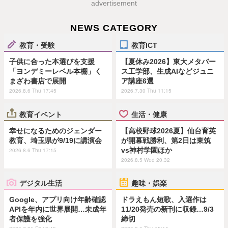
advertisement
NEWS CATEGORY
教育・受験
教育ICT
子供に合った本選びを支援
【夏休み2026】東大メタバー
「ヨンデミーレベル本棚」く
ス工学部、生成AIなどジュニ
まざわ書店で展開
ア講座6選
2026.8.6 Thu 17:45
2026.7.30 Thu 11:15
教育イベント
生活・健康
幸せになるためのジェンダー
【高校野球2026夏】仙台育英
教育、埼玉県が9/19に講演会
が開幕戦勝利、第2日は東筑
vs神村学園ほか
2026.8.6 Thu 17:15
2026.8.5 Wed 20:32
デジタル生活
趣味・娯楽
Google、アプリ向け年齢確認
ドラえもん短歌、入選作は
APIを年内に世界展開…未成年
11/20発売の新刊に収録…9/3
者保護を強化
締切