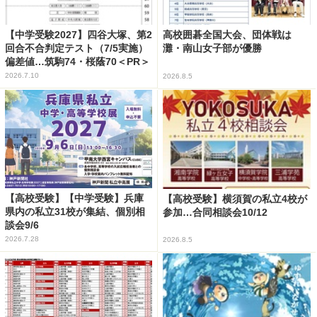
【中学受験2027】四谷大塚、第2
高校囲碁全国大会、団体戦は
回合不合判定テスト（7/5実施）
灘・南山女子部が優勝
偏差値…筑駒74・桜蔭70＜PR＞
2026.7.10
2026.8.5
【高校受験】【中学受験】兵庫
【高校受験】横須賀の私立4校が
県内の私立31校が集結、個別相
参加…合同相談会10/12
談会9/6
2026.7.28
2026.8.5