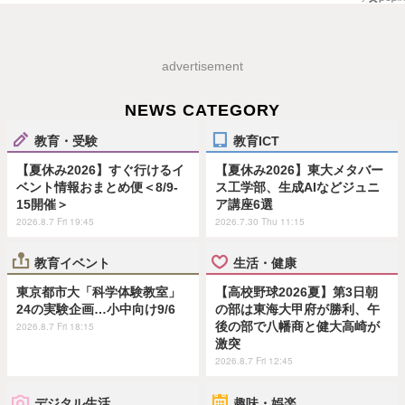
advertisement
NEWS CATEGORY
教育・受験
教育ICT
【夏休み2026】すぐ行けるイ
【夏休み2026】東大メタバー
ベント情報おまとめ便＜8/9-
ス工学部、生成AIなどジュニ
15開催＞
ア講座6選
2026.8.7 Fri 19:45
2026.7.30 Thu 11:15
教育イベント
生活・健康
東京都市大「科学体験教室」
【高校野球2026夏】第3日朝
24の実験企画…小中向け9/6
の部は東海大甲府が勝利、午
後の部で八幡商と健大高崎が
2026.8.7 Fri 18:15
激突
2026.8.7 Fri 12:45
デジタル生活
趣味・娯楽