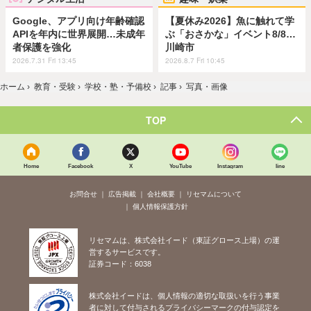
Google、アプリ向け年齢確認
【夏休み2026】魚に触れて学
APIを年内に世界展開…未成年
ぶ「おさかな」イベント8/8…
者保護を強化
川崎市
2026.7.31 Fri 13:45
2026.8.7 Fri 10:45
ホーム
›
教育・受験
›
学校・塾・予備校
›
記事
›
写真・画像
TOP
Home
Facebook
X
YouTube
Instagram
line
お問合せ
広告掲載
会社概要
リセマムについて
個人情報保護方針
リセマムは、株式会社イード（東証グロース上場）の運
営するサービスです。
証券コード：6038
株式会社イードは、個人情報の適切な取扱いを行う事業
者に対して付与されるプライバシーマークの付与認定を