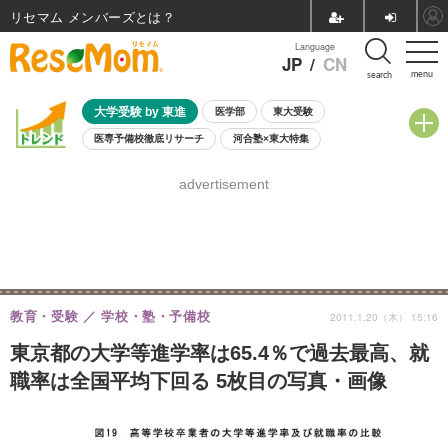
リセマム メンバーズ
Language
JP
/
CN
menu
search
大学受験 by 東進
医学部
東大受験
医専予備校徹底リサーチ
河合塾×東大特集
親子で考える大学選び
高校受験
中学受験
小学校受験
advertisement
共通テスト
夏休み
8月開催学校説明会・相談会
8月開催イベント・WS
全国公立高校 過去問
人気記事
自由研究教材（小学生向け）
自由研究教材（中学生向け）
ランキング
教育・受験
学校・塾・予備校
2011.1.20（木） 15:16
東京都の大学等進学率は65.4％で過去最高、就
職率は全国平均下回る 5枚目の写真・画像