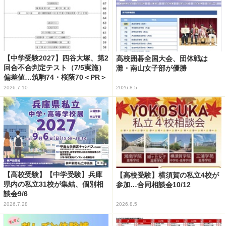
【中学受験2027】四谷大塚、第2
高校囲碁全国大会、団体戦は
回合不合判定テスト（7/5実施）
灘・南山女子部が優勝
偏差値…筑駒74・桜蔭70＜PR＞
2026.7.10
2026.8.5
【高校受験】【中学受験】兵庫
【高校受験】横須賀の私立4校が
県内の私立31校が集結、個別相
参加…合同相談会10/12
談会9/6
2026.7.28
2026.8.5