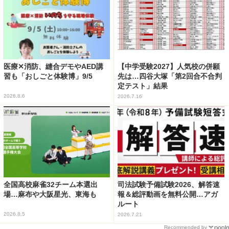
医療✕消防、縫合デモやAED講
【中学受験2027】人気校の併願
習も「おしごと体験博」9/5
先は…四谷大塚「第2回合不合判
定テスト」結果
2026.8.6
2026.7.16
全国高校麻雀32チーム本選出
司法試験予備試験2026、解答速
場…麻布や大阪星光、東海も
報＆総評動画を無料公開…アガ
ルート
2026.8.5
2026.7.21
Recommended by